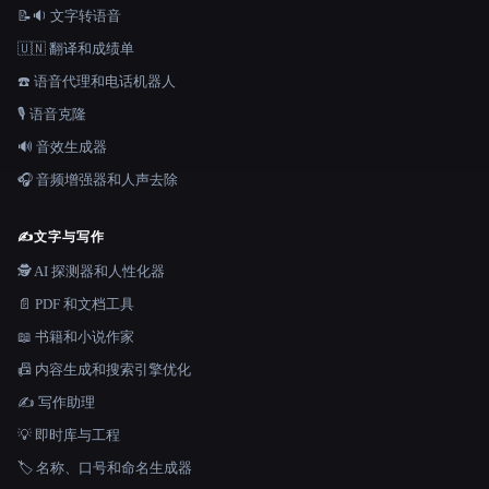
📝🔉 文字转语音
🇺🇳 翻译和成绩单
☎️ 语音代理和电话机器人
🎙️ 语音克隆
🔊 音效生成器
🎧 音频增强器和人声去除
✍️
文字与写作
🕵️ AI 探测器和人性化器
📄 PDF 和文档工具
📖 书籍和小说作家
📠 内容生成和搜索引擎优化
✍️ 写作助理
💡 即时库与工程
🏷️ 名称、口号和命名生成器