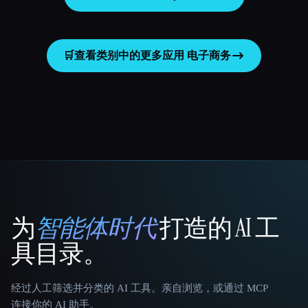
🛒
查看类别中的更多应用
电子商务
为
智能体时代
打造的 AI 工
That AI Collection
具目录。
经过人工筛选并分类的 AI 工具。亲自浏览，或通过 MCP
连接你的 AI 助手。