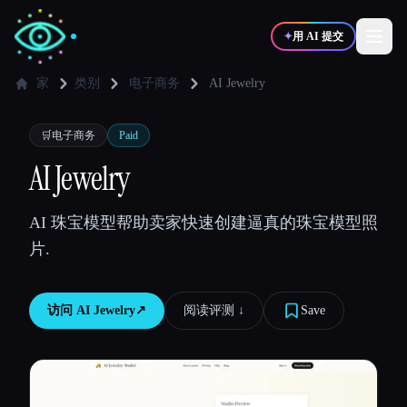
✦
用 AI 提交
家
类别
电子商务
AI Jewelry
✍️
🎨
写作者
设计师
🛒
电子商务
Paid
AI Jewelry
💻
📈
开发者
营销
AI 珠宝模型帮助卖家快速创建逼真的珠宝模型照
片.
🎓
🎬
学生
创作者
访问
AI Jewelry
↗︎
阅读评测 ↓︎
Save
博客
比较工具