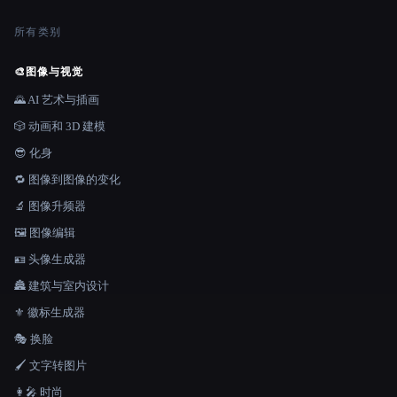
所有类别
🎨
图像与视觉
🌄 AI 艺术与插画
🎲 动画和 3D 建模
😎 化身
🔁 图像到图像的变化
🔬 图像升频器
🖼️ 图像编辑
🪪 头像生成器
🏯 建筑与室内设计
⚜️ 徽标生成器
🎭 换脸
🖌️ 文字转图片
👩‍🎤 时尚