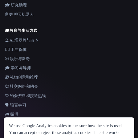
🎓 研究助理
🤖💬 聊天机器人
🎓
教育与生活方式
🔮 AI 塔罗牌与占卜
👩‍⚕️ 卫生保健
🎲 娱乐与新奇
🎓 学习与导师
🎁 礼物创意和推荐
💞 社交网络和约会
💘 约会资料和接送热线
🗣️ 语言学习
🎮 赌博
语言
We use Google Analytics cookies to measure how the site is used.
English
español
Français
Русский
简体中文
You can accept or reject these analytics cookies. The site works
Hindi