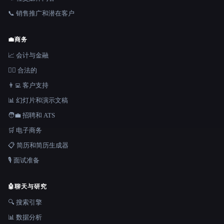
📞 销售推广和潜在客户
💼
商务
📈 会计与金融
👩‍⚖️ 合法的
👨‍💻 客户支持
📊 幻灯片和演示文稿
🧑‍💼 招聘和 ATS
🛒 电子商务
📋 简历和简历生成器
🎙️ 面试准备
🤖
聊天与研究
🔍 搜索引擎
📊 数据分析