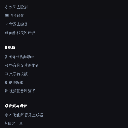
💧 水印去除剂
🖼️ 照片修复
🪄 背景去除器
📸 面部和美容评级
🎬
视频
🎬 图像到视频动画
📲 抖音和短片创作者
🎞️ 文字转视频
🎬 视频编辑
🎤 视频配音和翻译
🎧
音频与语音
🎼 AI 歌曲和音乐生成器
🎙️ 播客工具