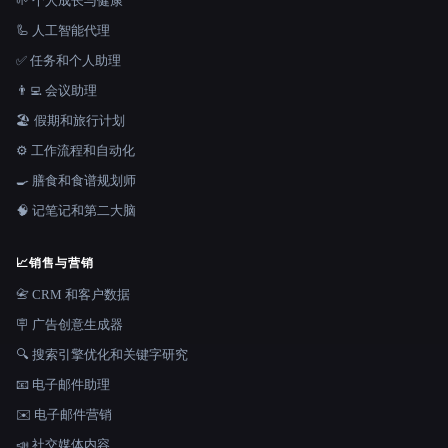
🌱 个人成长与健康
🦾 人工智能代理
✅ 任务和个人助理
👨‍💻 会议助理
🏖 假期和旅行计划
⚙️ 工作流程和自动化
🍳 膳食和食谱规划师
🧠 记笔记和第二大脑
📈
销售与营销
📇 CRM 和客户数据
🪧 广告创意生成器
🔍 搜索引擎优化和关键字研究
📧 电子邮件助理
✉️ 电子邮件营销
📣 社交媒体内容