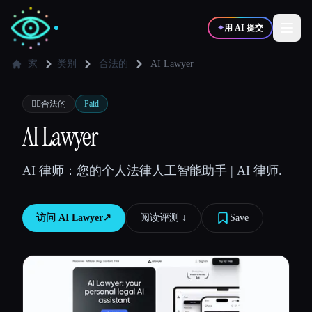
✦
用 AI 提交
家
类别
合法的
AI Lawyer
✍️
🎨
写作者
设计师
👩‍⚖️
合法的
Paid
AI Lawyer
💻
📈
开发者
营销
AI 律师：您的个人法律人工智能助手 | AI 律师.
🎓
🎬
学生
创作者
访问
AI Lawyer
↗︎
阅读评测 ↓︎
Save
博客
比较工具