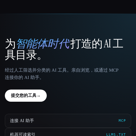
为
智能体时代
打造的 AI 工
That AI Collection
具目录。
经过人工筛选并分类的 AI 工具。亲自浏览，或通过 MCP
连接你的 AI 助手。
提交您的工具
→
连接 AI 助手
MCP
机器可读索引
LLMS.TXT