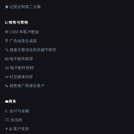
🧠 记笔记和第二大脑
📈
销售与营销
📇 CRM 和客户数据
🪧 广告创意生成器
🔍 搜索引擎优化和关键字研究
📧 电子邮件助理
✉️ 电子邮件营销
📣 社交媒体内容
📞 销售推广和潜在客户
💼
商务
📈 会计与金融
👩‍⚖️ 合法的
👨‍💻 客户支持