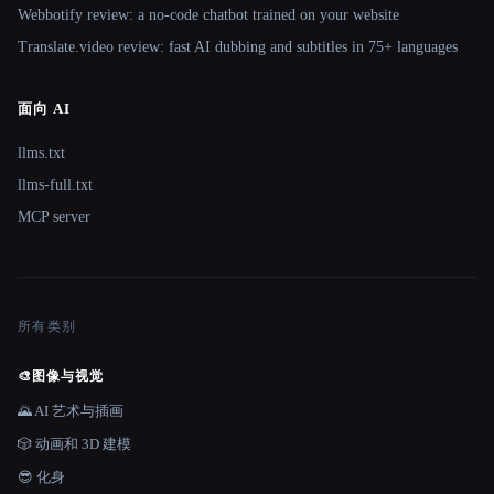
Webbotify review: a no-code chatbot trained on your website
Translate.video review: fast AI dubbing and subtitles in 75+ languages
面向 AI
llms.txt
llms-full.txt
MCP server
所有类别
🎨
图像与视觉
🌄 AI 艺术与插画
🎲 动画和 3D 建模
😎 化身