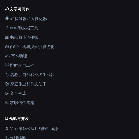
✍️
文字与写作
🕵️ AI 探测器和人性化器
📄 PDF 和文档工具
📖 书籍和小说作家
📠 内容生成和搜索引擎优化
✍️ 写作助理
💡 即时库与工程
🏷️ 名称、口号和命名生成器
📚 家庭作业和作文助手
📝 文本生成
📝 求职信生成器
💻
代码与开发
🛠️ Vibe 编码和应用程序生成器
🦾 代理编码