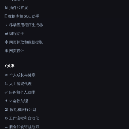
🔌 插件和扩展
🗄️ 数据库和 SQL 助手
📱 移动应用程序生成器
💻 编程助手
🕸️ 网页抓取和数据提取
🕸 网页设计
⚡
效率
🌱 个人成长与健康
🦾 人工智能代理
✅ 任务和个人助理
👨‍💻 会议助理
🏖 假期和旅行计划
⚙️ 工作流程和自动化
🍳 膳食和食谱规划师