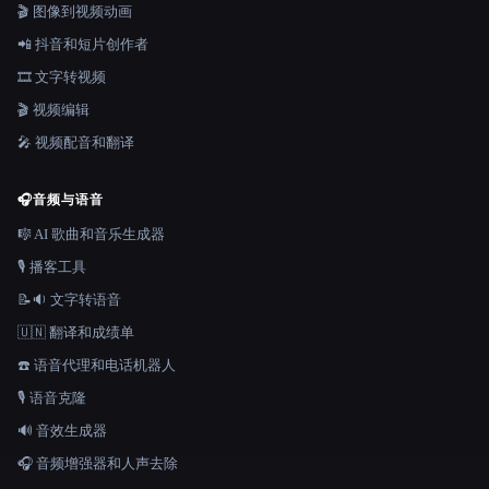
🎬 图像到视频动画
📲 抖音和短片创作者
🎞️ 文字转视频
🎬 视频编辑
🎤 视频配音和翻译
🎧
音频与语音
🎼 AI 歌曲和音乐生成器
🎙️ 播客工具
📝🔉 文字转语音
🇺🇳 翻译和成绩单
☎️ 语音代理和电话机器人
🎙️ 语音克隆
🔊 音效生成器
🎧 音频增强器和人声去除