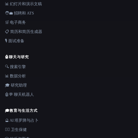
📊 幻灯片和演示文稿
🧑‍💼 招聘和 ATS
🛒 电子商务
📋 简历和简历生成器
🎙️ 面试准备
🤖
聊天与研究
🔍 搜索引擎
📊 数据分析
🎓 研究助理
🤖💬 聊天机器人
🎓
教育与生活方式
🔮 AI 塔罗牌与占卜
👩‍⚕️ 卫生保健