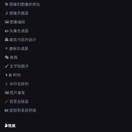
🔁 图像到图像的变化
🔬 图像升频器
🖼️ 图像编辑
🪪 头像生成器
🏯 建筑与室内设计
⚜️ 徽标生成器
🎭 换脸
🖌️ 文字转图片
👩‍🎤 时尚
💧 水印去除剂
🖼️ 照片修复
🪄 背景去除器
📸 面部和美容评级
🎬
视频