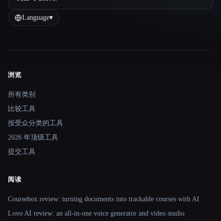
Language
▾
浏览
Site navigation
所有类别
比较工具
按受众分类的工具
2026 年顶级工具
提交工具
阅读
Coursebox review: turning documents into trackable courses with AI
Lovo AI review: an all-in-one voice generator and video studio