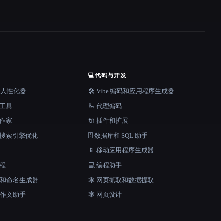
💻
代码与开发
器和人性化器
🛠️ Vibe 编码和应用程序生成器
档工具
🦾 代理编码
说作家
🔌 插件和扩展
和搜索引擎优化
🗄️ 数据库和 SQL 助手
📱 移动应用程序生成器
工程
💻 编程助手
口号和命名生成器
🕸️ 网页抓取和数据提取
和作文助手
🕸 网页设计