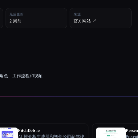
最后更新
来源
2 周前
官方网站 ↗︎
一致的角色、工作流程和视频
PitchBob io
Presen
AI 推介板生成器和初创公司副驾驶
Pres