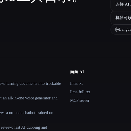
连接 AI
机器可
Langua
面向 AI
ew: turning documents into trackable
llms.txt
llms-full.txt
 an all-in-one voice generator and
MCP server
ew: a no-code chatbot trained on
 review: fast AI dubbing and