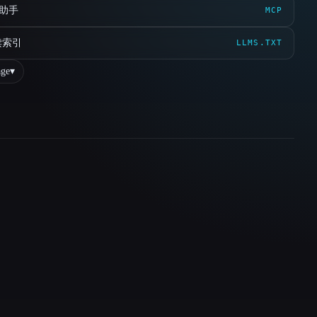
 助手
MCP
读索引
LLMS.TXT
ge
▾