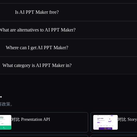
Is AI PPT Maker free?
What are alternatives to AI PPT Maker?
Where can I get AI PPT Maker?
What category is AI PPT Maker in?
…
容政策。
对比 Presentation API
对比 Story