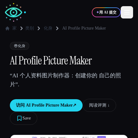
✦
用 AI 提交
家
类别
化身
AI Profile Picture Maker
✍️
🎨
写作者
设计师
😎
化身
AI Profile Picture Maker
💻
📈
开发者
营销
“AI 个人资料图片制作器：创建你的 自己的照
片”.
🎓
🎬
学生
创作者
访问
AI Profile Picture Maker
↗︎
阅读评测 ↓︎
Save
博客
比较工具