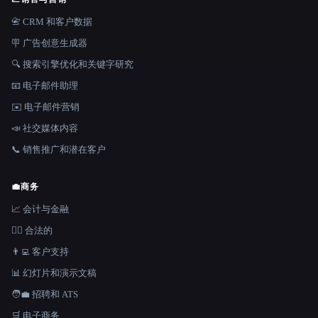
📇 CRM 和客户数据
🪧 广告创意生成器
🔍 搜索引擎优化和关键字研究
📧 电子邮件助理
✉️ 电子邮件营销
📣 社交媒体内容
📞 销售推广和潜在客户
💼
商务
📈 会计与金融
👩‍⚖️ 合法的
👨‍💻 客户支持
📊 幻灯片和演示文稿
🧑‍💼 招聘和 ATS
🛒 电子商务