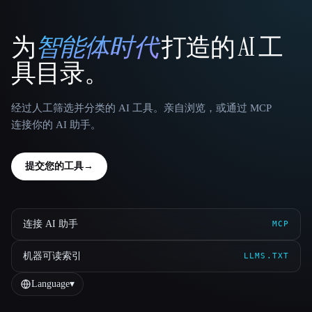
为
智能体时代
打造的 AI 工
That AI Collection
具目录。
经过人工筛选并分类的 AI 工具。亲自浏览，或通过 MCP
连接你的 AI 助手。
提交您的工具
→
连接 AI 助手
MCP
机器可读索引
LLMS.TXT
Language
▾