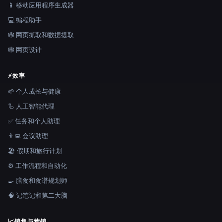
📱 移动应用程序生成器
💻 编程助手
🕸️ 网页抓取和数据提取
🕸 网页设计
⚡
效率
🌱 个人成长与健康
🦾 人工智能代理
✅ 任务和个人助理
👨‍💻 会议助理
🏖 假期和旅行计划
⚙️ 工作流程和自动化
🍳 膳食和食谱规划师
🧠 记笔记和第二大脑
📈
销售与营销