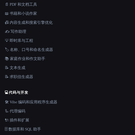
📄 PDF 和文档工具
📖 书籍和小说作家
📠 内容生成和搜索引擎优化
✍️ 写作助理
💡 即时库与工程
🏷️ 名称、口号和命名生成器
📚 家庭作业和作文助手
📝 文本生成
📝 求职信生成器
💻
代码与开发
🛠️ Vibe 编码和应用程序生成器
🦾 代理编码
🔌 插件和扩展
🗄️ 数据库和 SQL 助手