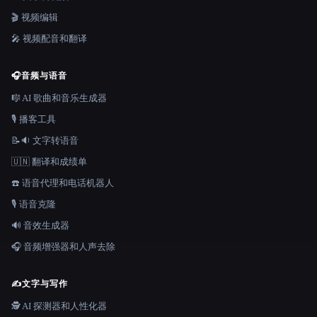
🎬 视频编辑
🎤 视频配音和翻译
🎧
音频与语音
🎼 AI 歌曲和音乐生成器
🎙️ 播客工具
📝🔉 文字转语音
🇺🇳 翻译和成绩单
☎️ 语音代理和电话机器人
🎙️ 语音克隆
🔊 音效生成器
🎧 音频增强器和人声去除
✍️
文字与写作
🕵️ AI 探测器和人性化器