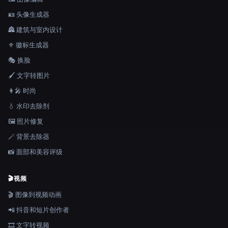
🪪 头像生成器
🏯 建筑与室内设计
⚜️ 徽标生成器
🎭 换脸
🖌️ 文字转图片
👩‍🎤 时尚
💧 水印去除剂
🖼️ 照片修复
🪄 背景去除器
📸 面部和美容评级
🎬
视频
🎬 图像到视频动画
📲 抖音和短片创作者
🎞️ 文字转视频