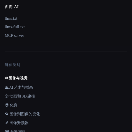
面向 AI
llms.txt
llms-full.txt
MCP server
所有类别
🎨
图像与视觉
🌄 AI 艺术与插画
🎲 动画和 3D 建模
😎 化身
🔁 图像到图像的变化
🔬 图像升频器
🖼️ 图像编辑