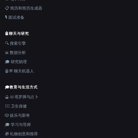
📋 简历和简历生成器
🎙️ 面试准备
🤖
聊天与研究
🔍 搜索引擎
📊 数据分析
🎓 研究助理
🤖💬 聊天机器人
🎓
教育与生活方式
🔮 AI 塔罗牌与占卜
👩‍⚕️ 卫生保健
🎲 娱乐与新奇
🎓 学习与导师
🎁 礼物创意和推荐