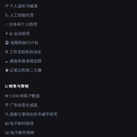
🌱 个人成长与健康
🦾 人工智能代理
✅ 任务和个人助理
👨‍💻 会议助理
🏖 假期和旅行计划
⚙️ 工作流程和自动化
🍳 膳食和食谱规划师
🧠 记笔记和第二大脑
📈
销售与营销
📇 CRM 和客户数据
🪧 广告创意生成器
🔍 搜索引擎优化和关键字研究
📧 电子邮件助理
✉️ 电子邮件营销