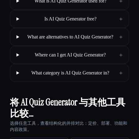
+
What is AI Quiz Generator used for?
+
Is AI Quiz Generator free?
+
What are alternatives to AI Quiz Generator?
+
Where can I get AI Quiz Generator?
+
What category is AI Quiz Generator in?
将 AI Quiz Generator 与其他工具
比较…
选择任意工具，查看结构化的并排对比：定价、部署、功能和
内容政策。