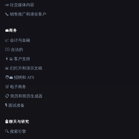
📣 社交媒体内容
📞 销售推广和潜在客户
💼
商务
📈 会计与金融
👩‍⚖️ 合法的
👨‍💻 客户支持
📊 幻灯片和演示文稿
🧑‍💼 招聘和 ATS
🛒 电子商务
📋 简历和简历生成器
🎙️ 面试准备
🤖
聊天与研究
🔍 搜索引擎