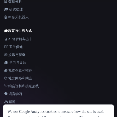
📊 数据分析
🎓 研究助理
🤖💬 聊天机器人
🎓
教育与生活方式
🔮 AI 塔罗牌与占卜
👩‍⚕️ 卫生保健
🎲 娱乐与新奇
🎓 学习与导师
🎁 礼物创意和推荐
💞 社交网络和约会
💘 约会资料和接送热线
🗣️ 语言学习
🎮 赌博
语言
We use Google Analytics cookies to measure how the site is used.
English
español
Français
Русский
简体中文