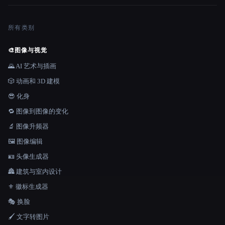
所有类别
🎨
图像与视觉
🌄 AI 艺术与插画
🎲 动画和 3D 建模
😎 化身
🔁 图像到图像的变化
🔬 图像升频器
🖼️ 图像编辑
🪪 头像生成器
🏯 建筑与室内设计
⚜️ 徽标生成器
🎭 换脸
🖌️ 文字转图片