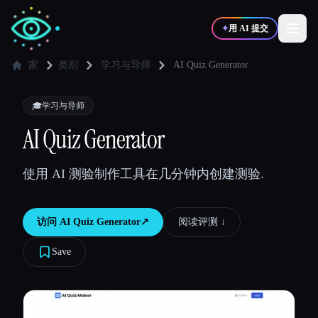
✦
用 AI 提交
家
类别
学习与导师
AI Quiz Generator
✍️
🎨
写作者
设计师
🎓
学习与导师
AI Quiz Generator
💻
📈
开发者
营销
使用 AI 测验制作工具在几分钟内创建测验.
🎓
🎬
学生
创作者
访问
AI Quiz Generator
↗︎
阅读评测 ↓︎
Save
博客
比较工具