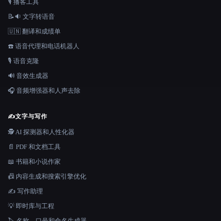
🎙️ 播客工具
📝🔉 文字转语音
🇺🇳 翻译和成绩单
☎️ 语音代理和电话机器人
🎙️ 语音克隆
🔊 音效生成器
🎧 音频增强器和人声去除
✍️
文字与写作
🕵️ AI 探测器和人性化器
📄 PDF 和文档工具
📖 书籍和小说作家
📠 内容生成和搜索引擎优化
✍️ 写作助理
💡 即时库与工程
🏷️ 名称、口号和命名生成器