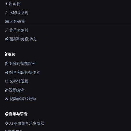
👩‍🎤 时尚
💧 水印去除剂
🖼️ 照片修复
🪄 背景去除器
📸 面部和美容评级
🎬
视频
🎬 图像到视频动画
📲 抖音和短片创作者
🎞️ 文字转视频
🎬 视频编辑
🎤 视频配音和翻译
🎧
音频与语音
🎼 AI 歌曲和音乐生成器