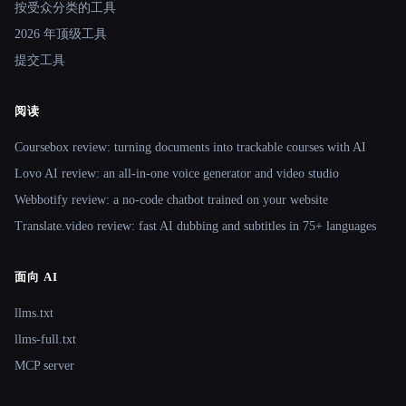
按受众分类的工具
2026 年顶级工具
提交工具
阅读
Coursebox review: turning documents into trackable courses with AI
Lovo AI review: an all-in-one voice generator and video studio
Webbotify review: a no-code chatbot trained on your website
Translate.video review: fast AI dubbing and subtitles in 75+ languages
面向 AI
llms.txt
llms-full.txt
MCP server