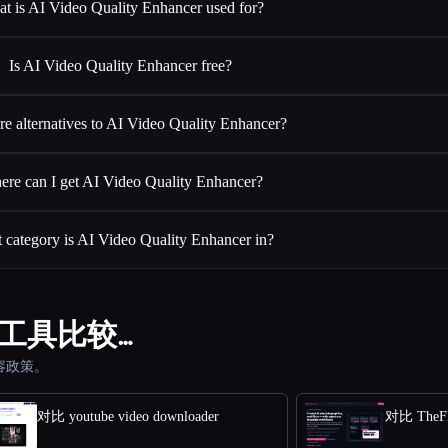
t is AI Video Quality Enhancer used for?
Is AI Video Quality Enhancer free?
re alternatives to AI Video Quality Enhancer?
re can I get AI Video Quality Enhancer?
 category is AI Video Quality Enhancer in?
 与其他工具比较…
容政策。
对比 youtube video downloader
对比 TheFl