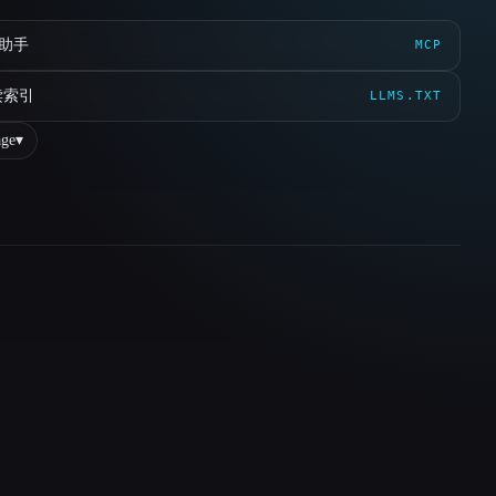
 助手
MCP
读索引
LLMS.TXT
ge
▾