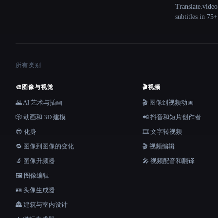
Translate.video
subtitles in 75
所有类别
🎨
图像与视觉
🎬
视频
🌄 AI 艺术与插画
🎬 图像到视频动画
🎲 动画和 3D 建模
📲 抖音和短片创作者
😎 化身
🎞️ 文字转视频
🔁 图像到图像的变化
🎬 视频编辑
🔬 图像升频器
🎤 视频配音和翻译
🖼️ 图像编辑
🪪 头像生成器
🏯 建筑与室内设计