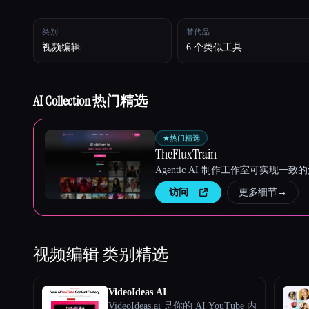
类别
替代品
视频编辑
6 个类似工具
Esc
AI Collection 热门精选
★
热门精选
TheFluxTrain
Agentic AI 制作工作室可实现
访问
更多细节
→
视频编辑
类别精选
VideoIdeas AI
VideoIdeas.ai 是你的 AI YouTube 内