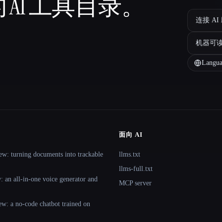
 AI 工具目录。
连接 AI
机器可
Langua
面向 AI
ew: turning documents into trackable
llms.txt
llms-full.txt
 an all-in-one voice generator and
MCP server
ew: a no-code chatbot trained on