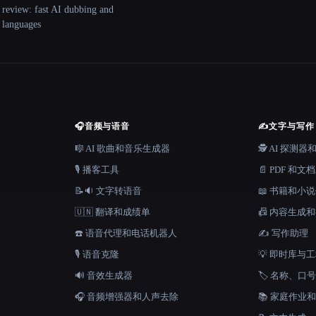
 review: fast AI dubbing and
+ languages
🎧
音频与语音
✍️
文字与写作
🎼 AI 歌曲和音乐生成器
🕵️ AI 探测
🎙️ 播客工具
📄 PDF 和文
📝🔉 文字转语音
📖 书籍和小
🇺🇳 翻译和成绩单
📠 内容生成
☎️ 语音代理和电话机器人
✍️ 写作助理
🎙️ 语音克隆
💡 即时库与
🔊 音效生成器
🏷️ 名称、
🎧 音频增强器和人声去除
📚 家庭作业