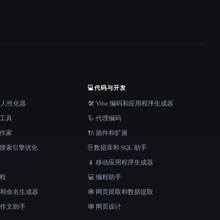
💻
代码与开发
器和人性化器
🛠️ Vibe 编码和应用程序生成器
档工具
🦾 代理编码
说作家
🔌 插件和扩展
和搜索引擎优化
🗄️ 数据库和 SQL 助手
📱 移动应用程序生成器
工程
💻 编程助手
口号和命名生成器
🕸️ 网页抓取和数据提取
和作文助手
🕸 网页设计