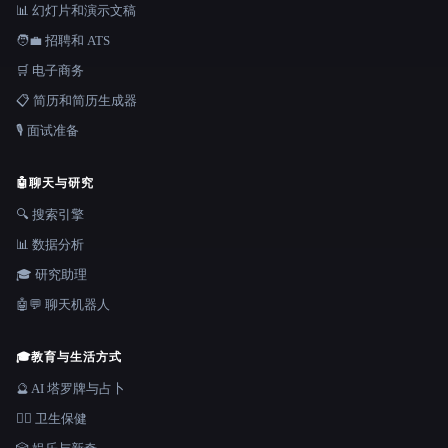
📊 幻灯片和演示文稿
🧑‍💼 招聘和 ATS
🛒 电子商务
📋 简历和简历生成器
🎙️ 面试准备
🤖
聊天与研究
🔍 搜索引擎
📊 数据分析
🎓 研究助理
🤖💬 聊天机器人
🎓
教育与生活方式
🔮 AI 塔罗牌与占卜
👩‍⚕️ 卫生保健