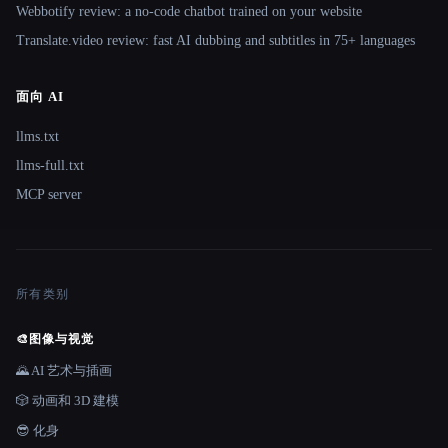
Webbotify review: a no-code chatbot trained on your website
Translate.video review: fast AI dubbing and subtitles in 75+ languages
面向 AI
llms.txt
llms-full.txt
MCP server
所有类别
🎨
图像与视觉
🌄 AI 艺术与插画
🎲 动画和 3D 建模
😎 化身