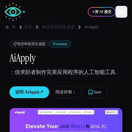
✦
用 AI 提交
家
类别
简历和简历生成器
AiApply
✍️
🎨
写作者
设计师
📋
简历和简历生成器
Freemium
AiApply
💻
📈
开发者
营销
：供求职者制作完美应用程序的人工智能工具.
🎓
🎬
学生
创作者
访问
AiApply
↗︎
阅读评测 ↓︎
Save
博客
比较工具