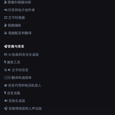
🎬 图像到视频动画
📲 抖音和短片创作者
🎞️ 文字转视频
🎬 视频编辑
🎤 视频配音和翻译
🎧
音频与语音
🎼 AI 歌曲和音乐生成器
🎙️ 播客工具
📝🔉 文字转语音
🇺🇳 翻译和成绩单
☎️ 语音代理和电话机器人
🎙️ 语音克隆
🔊 音效生成器
🎧 音频增强器和人声去除