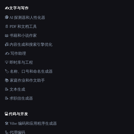
✍️
文字与写作
🕵️ AI 探测器和人性化器
📄 PDF 和文档工具
📖 书籍和小说作家
📠 内容生成和搜索引擎优化
✍️ 写作助理
💡 即时库与工程
🏷️ 名称、口号和命名生成器
📚 家庭作业和作文助手
📝 文本生成
📝 求职信生成器
💻
代码与开发
🛠️ Vibe 编码和应用程序生成器
🦾 代理编码