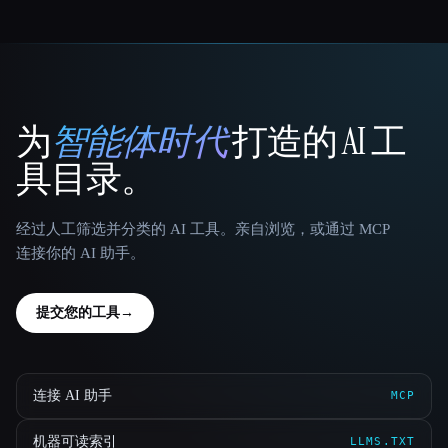
为
智能体时代
打造的 AI 工
That AI Collection
具目录。
经过人工筛选并分类的 AI 工具。亲自浏览，或通过 MCP
连接你的 AI 助手。
提交您的工具
→
连接 AI 助手
MCP
机器可读索引
LLMS.TXT