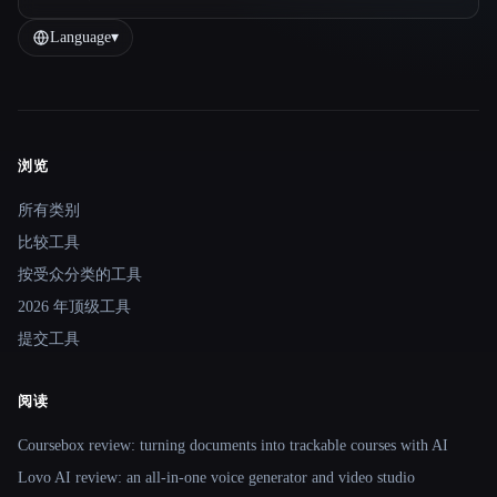
Language
▾
浏览
Site navigation
所有类别
比较工具
按受众分类的工具
2026 年顶级工具
提交工具
阅读
Coursebox review: turning documents into trackable courses with AI
Lovo AI review: an all-in-one voice generator and video studio