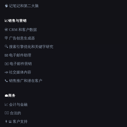
🧠 记笔记和第二大脑
📈
销售与营销
📇 CRM 和客户数据
🪧 广告创意生成器
🔍 搜索引擎优化和关键字研究
📧 电子邮件助理
✉️ 电子邮件营销
📣 社交媒体内容
📞 销售推广和潜在客户
💼
商务
📈 会计与金融
👩‍⚖️ 合法的
👨‍💻 客户支持