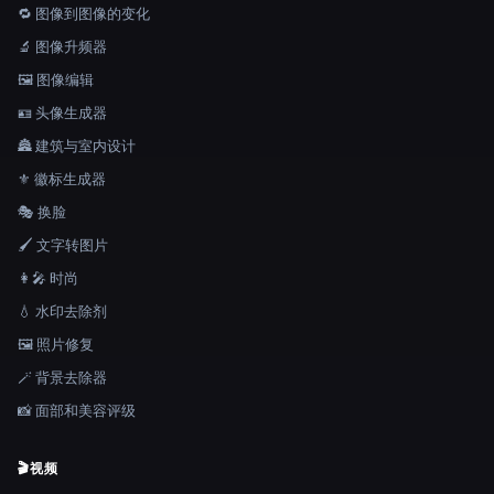
🔁 图像到图像的变化
🔬 图像升频器
🖼️ 图像编辑
🪪 头像生成器
🏯 建筑与室内设计
⚜️ 徽标生成器
🎭 换脸
🖌️ 文字转图片
👩‍🎤 时尚
💧 水印去除剂
🖼️ 照片修复
🪄 背景去除器
📸 面部和美容评级
🎬
视频