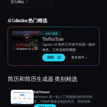
官方网站 ↗︎
AI Collection 热门精选
★
热门精选
TheFluxTrain
Agentic AI 制作工作室可实现一致的
角色、工作流程和视频
访问
更多细节
→
Esc
简历和简历生成器
类别精选
JobWinner
JobWinner 是一款人工智能驱动的求职助
手，可制作量身定制的简历、求职信和面
试准备文件。