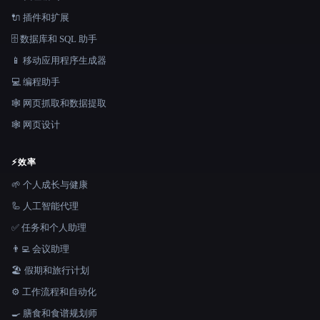
🔌 插件和扩展
🗄️ 数据库和 SQL 助手
📱 移动应用程序生成器
💻 编程助手
🕸️ 网页抓取和数据提取
🕸 网页设计
⚡
效率
🌱 个人成长与健康
🦾 人工智能代理
✅ 任务和个人助理
👨‍💻 会议助理
🏖 假期和旅行计划
⚙️ 工作流程和自动化
🍳 膳食和食谱规划师