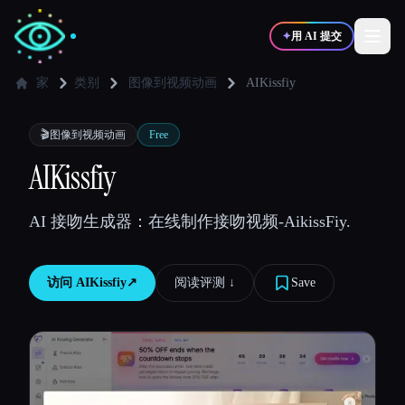
✦
用 AI 提交
家
类别
图像到视频动画
AIKissfiy
✍️
🎨
写作者
设计师
🎬
图像到视频动画
Free
AIKissfiy
💻
📈
开发者
营销
AI 接吻生成器：在线制作接吻视频-AikissFiy.
🎓
🎬
学生
创作者
访问
AIKissfiy
↗︎
阅读评测 ↓︎
Save
博客
比较工具