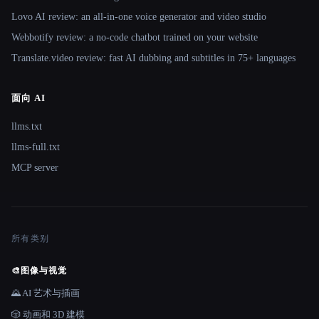
Lovo AI review: an all-in-one voice generator and video studio
Webbotify review: a no-code chatbot trained on your website
Translate.video review: fast AI dubbing and subtitles in 75+ languages
面向 AI
llms.txt
llms-full.txt
MCP server
所有类别
🎨
图像与视觉
🌄 AI 艺术与插画
🎲 动画和 3D 建模