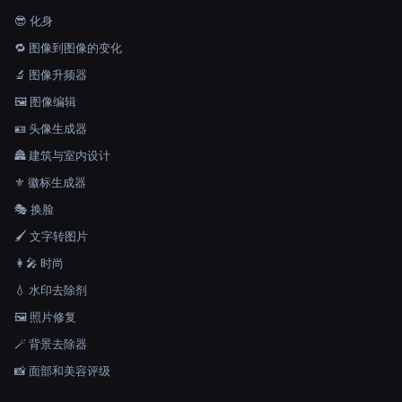
😎 化身
🔁 图像到图像的变化
🔬 图像升频器
🖼️ 图像编辑
🪪 头像生成器
🏯 建筑与室内设计
⚜️ 徽标生成器
🎭 换脸
🖌️ 文字转图片
👩‍🎤 时尚
💧 水印去除剂
🖼️ 照片修复
🪄 背景去除器
📸 面部和美容评级