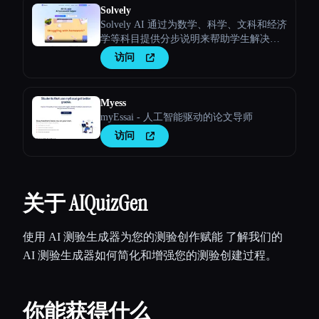
Solvely
Solvely AI 通过为数学、科学、文科和经济
学等科目提供分步说明来帮助学生解决家
庭作业问题，使学习变得更容易、更高
访问
效。
Myess
myEssai - 人工智能驱动的论文导师
访问
关于 AIQuizGen
使用 AI 测验生成器为您的测验创作赋能 了解我们的
AI 测验生成器如何简化和增强您的测验创建过程。
你能获得什么