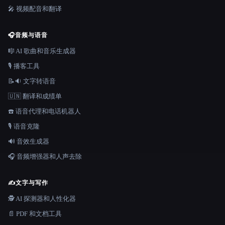
🎤 视频配音和翻译
🎧
音频与语音
🎼 AI 歌曲和音乐生成器
🎙️ 播客工具
📝🔉 文字转语音
🇺🇳 翻译和成绩单
☎️ 语音代理和电话机器人
🎙️ 语音克隆
🔊 音效生成器
🎧 音频增强器和人声去除
✍️
文字与写作
🕵️ AI 探测器和人性化器
📄 PDF 和文档工具