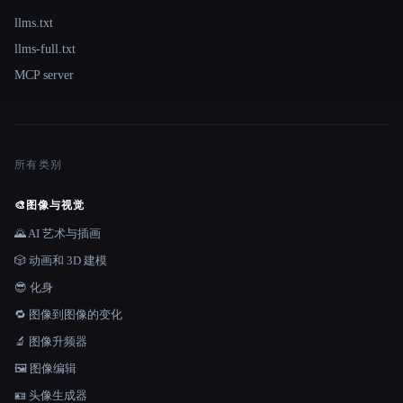
llms.txt
llms-full.txt
MCP server
所有类别
🎨
图像与视觉
🌄 AI 艺术与插画
🎲 动画和 3D 建模
😎 化身
🔁 图像到图像的变化
🔬 图像升频器
🖼️ 图像编辑
🪪 头像生成器