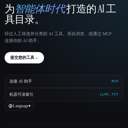
为
智能体时代
打造的 AI 工
That AI Collection
具目录。
经过人工筛选并分类的 AI 工具。亲自浏览，或通过 MCP
连接你的 AI 助手。
提交您的工具
→
连接 AI 助手
MCP
机器可读索引
LLMS.TXT
Language
▾