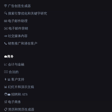
🪧 广告创意生成器
🔍 搜索引擎优化和关键字研究
📧 电子邮件助理
✉️ 电子邮件营销
📣 社交媒体内容
📞 销售推广和潜在客户
💼
商务
📈 会计与金融
👩‍⚖️ 合法的
👨‍💻 客户支持
📊 幻灯片和演示文稿
🧑‍💼 招聘和 ATS
🛒 电子商务
📋 简历和简历生成器