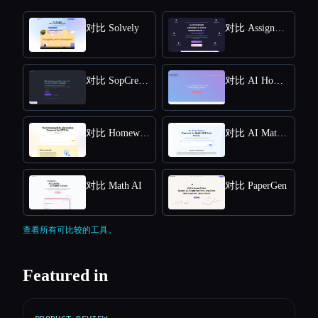
对比 Solvely
对比 AssignmentGPT AI
对比 SopCreator
对比 AI Homework Helper - Apex Vision AI
对比 Homeworkify.im : Master Homework with GPT-4o
对比 AI Math Solver Powered by Math GPT Free Online
对比 Math AI
对比 PaperGen
查看所有可比较的工具。
Featured in