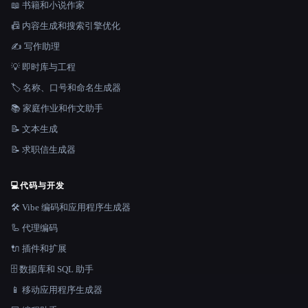
📖 书籍和小说作家
📠 内容生成和搜索引擎优化
✍️ 写作助理
💡 即时库与工程
🏷️ 名称、口号和命名生成器
📚 家庭作业和作文助手
📝 文本生成
📝 求职信生成器
💻
代码与开发
🛠️ Vibe 编码和应用程序生成器
🦾 代理编码
🔌 插件和扩展
🗄️ 数据库和 SQL 助手
📱 移动应用程序生成器