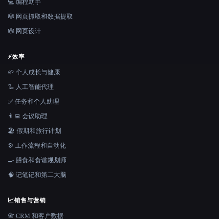
💻 编程助手
🕸️ 网页抓取和数据提取
🕸 网页设计
⚡
效率
🌱 个人成长与健康
🦾 人工智能代理
✅ 任务和个人助理
👨‍💻 会议助理
🏖 假期和旅行计划
⚙️ 工作流程和自动化
🍳 膳食和食谱规划师
🧠 记笔记和第二大脑
📈
销售与营销
📇 CRM 和客户数据