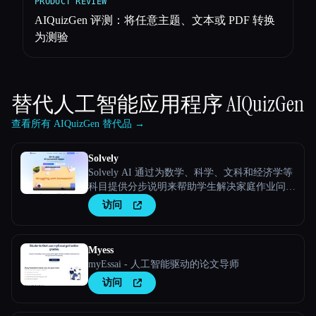
PRODUCT REVIEW
AIQuizGen 评测：将任意主题、文本或 PDF 转换
为测验
替代人工智能应用程序
AIQuizGen
查看所有 AIQuizGen 替代品 →
Solvely
Solvely AI 通过为数学、科学、文科和经济学等
科目提供分步说明来帮助学生解决家庭作业问
题，使学习变得更容易、更高效。
访问
Myess
myEssai - 人工智能驱动的论文导师
访问