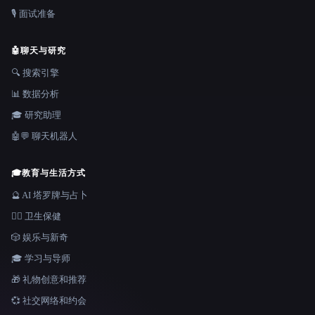
🎙️ 面试准备
🤖
聊天与研究
🔍 搜索引擎
📊 数据分析
🎓 研究助理
🤖💬 聊天机器人
🎓
教育与生活方式
🔮 AI 塔罗牌与占卜
👩‍⚕️ 卫生保健
🎲 娱乐与新奇
🎓 学习与导师
🎁 礼物创意和推荐
💞 社交网络和约会