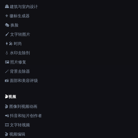
🏯 建筑与室内设计
⚜️ 徽标生成器
🎭 换脸
🖌️ 文字转图片
👩‍🎤 时尚
💧 水印去除剂
🖼️ 照片修复
🪄 背景去除器
📸 面部和美容评级
🎬
视频
🎬 图像到视频动画
📲 抖音和短片创作者
🎞️ 文字转视频
🎬 视频编辑