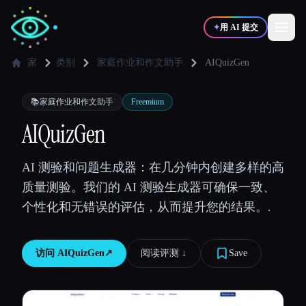
✦
用 AI 提交
家
类别
家庭作业和作文助手
AIQuizGen
✍️
🎨
写作者
设计师
📚
家庭作业和作文助手
Freemium
AIQuizGen
💻
📈
开发者
营销
AI 测验和问题生成器：在几分钟内创建多样的高
质量测验。我们的 AI 测验生成器可确保一致、
🎓
🎬
学生
创作者
个性化和无错误的评估，从而提升您的结果。.
访问
AIQuizGen
↗︎
阅读评测 ↓︎
Save
博客
比较工具