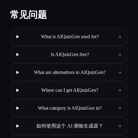
常见问题
+
What is AIQuizGen used for?
+
Is AIQuizGen free?
+
What are alternatives to AIQuizGen?
+
Where can I get AIQuizGen?
+
What category is AIQuizGen in?
+
如何使用这个 AI 测验生成器？