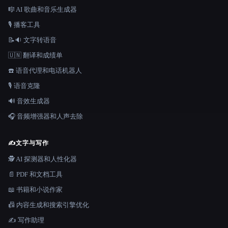
🎼 AI 歌曲和音乐生成器
🎙️ 播客工具
📝🔉 文字转语音
🇺🇳 翻译和成绩单
☎️ 语音代理和电话机器人
🎙️ 语音克隆
🔊 音效生成器
🎧 音频增强器和人声去除
✍️
文字与写作
🕵️ AI 探测器和人性化器
📄 PDF 和文档工具
📖 书籍和小说作家
📠 内容生成和搜索引擎优化
✍️ 写作助理