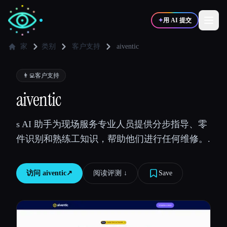
✦
用 AI 提交
家
类别
客户支持
aiventic
✍️
🎨
写作者
设计师
👨‍💻
客户支持
aiventic
💻
📈
开发者
营销
s AI 助手为现场服务专业人员提供分步指导、零
件识别和熟练工知识，帮助他们进行任何维修。.
🎓
🎬
学生
创作者
访问
aiventic
↗︎
阅读评测 ↓︎
Save
博客
比较工具