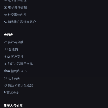
📧 电子邮件助理
✉️ 电子邮件营销
📣 社交媒体内容
📞 销售推广和潜在客户
💼
商务
📈 会计与金融
👩‍⚖️ 合法的
👨‍💻 客户支持
📊 幻灯片和演示文稿
🧑‍💼 招聘和 ATS
🛒 电子商务
📋 简历和简历生成器
🎙️ 面试准备
🤖
聊天与研究