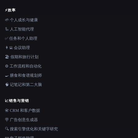
⚡
效率
🌱 个人成长与健康
🦾 人工智能代理
✅ 任务和个人助理
👨‍💻 会议助理
🏖 假期和旅行计划
⚙️ 工作流程和自动化
🍳 膳食和食谱规划师
🧠 记笔记和第二大脑
📈
销售与营销
📇 CRM 和客户数据
🪧 广告创意生成器
🔍 搜索引擎优化和关键字研究