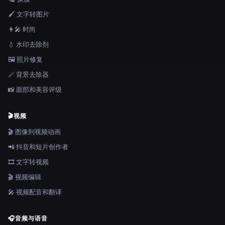
🖌️ 文字转图片
👩‍🎤 时尚
💧 水印去除剂
🖼️ 照片修复
🪄 背景去除器
📸 面部和美容评级
🎬
视频
🎬 图像到视频动画
📲 抖音和短片创作者
🎞️ 文字转视频
🎬 视频编辑
🎤 视频配音和翻译
🎧
音频与语音