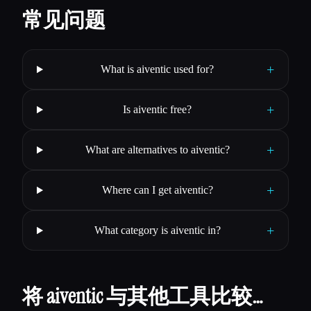
常见问题
+
What is aiventic used for?
+
Is aiventic free?
+
What are alternatives to aiventic?
+
Where can I get aiventic?
+
What category is aiventic in?
将 aiventic 与其他工具比较…