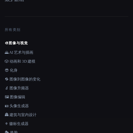
MCP server
所有类别
🎨
图像与视觉
🌄 AI 艺术与插画
🎲 动画和 3D 建模
😎 化身
🔁 图像到图像的变化
🔬 图像升频器
🖼️ 图像编辑
🪪 头像生成器
🏯 建筑与室内设计
⚜️ 徽标生成器
🎭 换脸