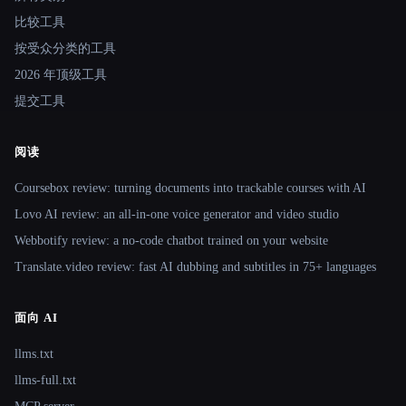
比较工具
按受众分类的工具
2026 年顶级工具
提交工具
阅读
Coursebox review: turning documents into trackable courses with AI
Lovo AI review: an all-in-one voice generator and video studio
Webbotify review: a no-code chatbot trained on your website
Translate.video review: fast AI dubbing and subtitles in 75+ languages
面向 AI
llms.txt
llms-full.txt