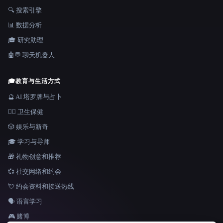
🔍 搜索引擎
📊 数据分析
🎓 研究助理
🤖💬 聊天机器人
🎓
教育与生活方式
🔮 AI 塔罗牌与占卜
👩‍⚕️ 卫生保健
🎲 娱乐与新奇
🎓 学习与导师
🎁 礼物创意和推荐
💞 社交网络和约会
💘 约会资料和接送热线
🗣️ 语言学习
🎮 赌博
语言