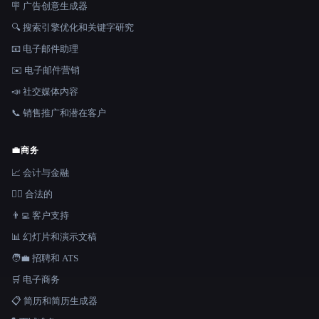
🪧 广告创意生成器
🔍 搜索引擎优化和关键字研究
📧 电子邮件助理
✉️ 电子邮件营销
📣 社交媒体内容
📞 销售推广和潜在客户
💼
商务
📈 会计与金融
👩‍⚖️ 合法的
👨‍💻 客户支持
📊 幻灯片和演示文稿
🧑‍💼 招聘和 ATS
🛒 电子商务
📋 简历和简历生成器