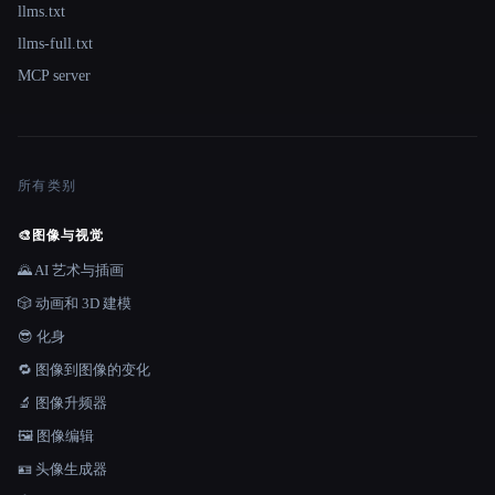
llms.txt
llms-full.txt
MCP server
所有类别
🎨
图像与视觉
🌄 AI 艺术与插画
🎲 动画和 3D 建模
😎 化身
🔁 图像到图像的变化
🔬 图像升频器
🖼️ 图像编辑
🪪 头像生成器