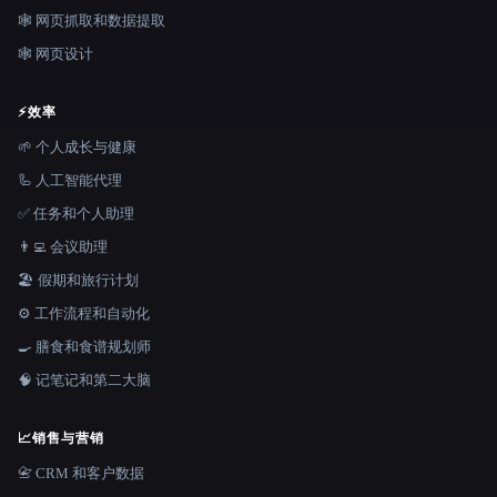
🕸️ 网页抓取和数据提取
🕸 网页设计
⚡
效率
🌱 个人成长与健康
🦾 人工智能代理
✅ 任务和个人助理
👨‍💻 会议助理
🏖 假期和旅行计划
⚙️ 工作流程和自动化
🍳 膳食和食谱规划师
🧠 记笔记和第二大脑
📈
销售与营销
📇 CRM 和客户数据