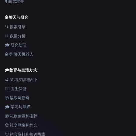
🎙️ 面试准备
🤖
聊天与研究
🔍 搜索引擎
📊 数据分析
🎓 研究助理
🤖💬 聊天机器人
🎓
教育与生活方式
🔮 AI 塔罗牌与占卜
👩‍⚕️ 卫生保健
🎲 娱乐与新奇
🎓 学习与导师
🎁 礼物创意和推荐
💞 社交网络和约会
💘 约会资料和接送热线