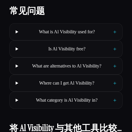
常见问题
+
What is Al Visibility used for?
+
Is Al Visibility free?
+
What are alternatives to Al Visibility?
+
Where can I get Al Visibility?
+
What category is Al Visibility in?
将 Al Visibility 与其他工具比较…