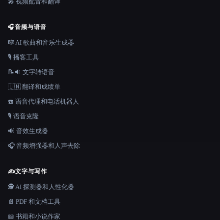
🎤 视频配音和翻译
🎧
音频与语音
🎼 AI 歌曲和音乐生成器
🎙️ 播客工具
📝🔉 文字转语音
🇺🇳 翻译和成绩单
☎️ 语音代理和电话机器人
🎙️ 语音克隆
🔊 音效生成器
🎧 音频增强器和人声去除
✍️
文字与写作
🕵️ AI 探测器和人性化器
📄 PDF 和文档工具
📖 书籍和小说作家