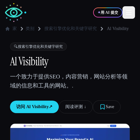
✦
用 AI 提交
家
类别
搜索引擎优化和关键字研究
Al Visibility
✍️
🎨
写作者
设计师
🔍
搜索引擎优化和关键字研究
Al Visibility
💻
📈
开发者
营销
一个致力于提供SEO，内容营销，网站分析等领
域的信息和工具的网站。.
🎓
🎬
学生
创作者
访问
Al Visibility
↗︎
阅读评测 ↓︎
Save
博客
比较工具