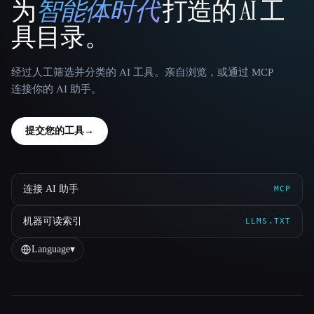
为
智能体时代
打造的 AI 工
That AI Collection
具目录。
经过人工筛选并分类的 AI 工具。亲自浏览，或通过 MCP
连接你的 AI 助手。
提交您的工具
→
连接 AI 助手
MCP
机器可读索引
LLMS.TXT
Language
▾