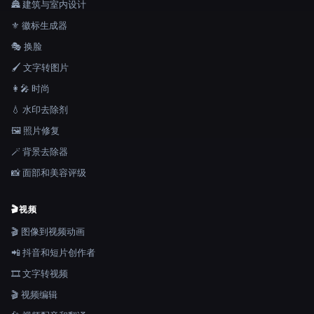
🏯 建筑与室内设计
⚜️ 徽标生成器
🎭 换脸
🖌️ 文字转图片
👩‍🎤 时尚
💧 水印去除剂
🖼️ 照片修复
🪄 背景去除器
📸 面部和美容评级
🎬
视频
🎬 图像到视频动画
📲 抖音和短片创作者
🎞️ 文字转视频
🎬 视频编辑