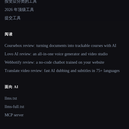
按受众分类的工具
2026 年顶级工具
提交工具
阅读
Coursebox review: turning documents into trackable courses with AI
Lovo AI review: an all-in-one voice generator and video studio
Webbotify review: a no-code chatbot trained on your website
Translate.video review: fast AI dubbing and subtitles in 75+ languages
面向 AI
llms.txt
llms-full.txt
MCP server