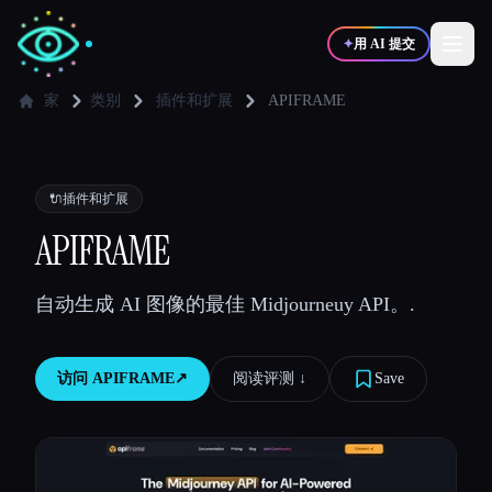
✦
用 AI 提交
家
类别
插件和扩展
APIFRAME
✍️
🎨
写作者
设计师
🔌
插件和扩展
💻
📈
APIFRAME
开发者
营销
自动生成 AI 图像的最佳 Midjourneuy API。.
🎓
🎬
学生
创作者
访问
APIFRAME
↗︎
阅读评测 ↓︎
Save
博客
比较工具