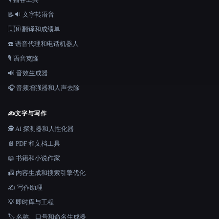
📝🔉 文字转语音
🇺🇳 翻译和成绩单
☎️ 语音代理和电话机器人
🎙️ 语音克隆
🔊 音效生成器
🎧 音频增强器和人声去除
✍️
文字与写作
🕵️ AI 探测器和人性化器
📄 PDF 和文档工具
📖 书籍和小说作家
📠 内容生成和搜索引擎优化
✍️ 写作助理
💡 即时库与工程
🏷️ 名称、口号和命名生成器