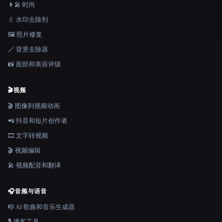
👩‍🎤 时尚
💧 水印去除剂
🖼️ 照片修复
🪄 背景去除器
📸 面部和美容评级
🎬
视频
🎬 图像到视频动画
📲 抖音和短片创作者
🎞️ 文字转视频
🎬 视频编辑
🎤 视频配音和翻译
🎧
音频与语音
🎼 AI 歌曲和音乐生成器
🎙️ 播客工具