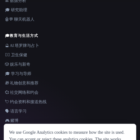
📊 数据分析
🎓 研究助理
🤖💬 聊天机器人
🎓
教育与生活方式
🔮 AI 塔罗牌与占卜
👩‍⚕️ 卫生保健
🎲 娱乐与新奇
🎓 学习与导师
🎁 礼物创意和推荐
💞 社交网络和约会
💘 约会资料和接送热线
🗣️ 语言学习
🎮 赌博
语言
We use Google Analytics cookies to measure how the site is used.
English
español
Français
Русский
简体中文
You can accept or reject these analytics cookies. The site works