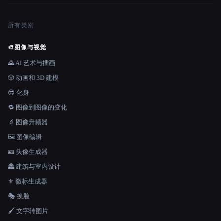
所有类别
🎨
图像与视觉
🌄 AI 艺术与插画
🎲 动画和 3D 建模
😎 化身
🔁 图像到图像的变化
🔬 图像升频器
🖼️ 图像编辑
🪪 头像生成器
🏯 建筑与室内设计
⚜️ 徽标生成器
🎭 换脸
🖌️ 文字转图片