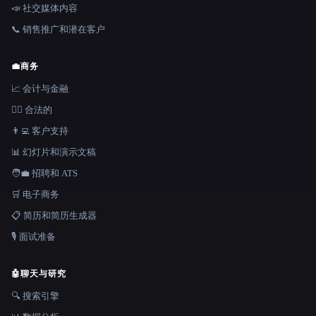
📣 社交媒体内容
📞 销售推广和潜在客户
💼
商务
📈 会计与金融
👩‍⚖️ 合法的
👨‍💻 客户支持
📊 幻灯片和演示文稿
🧑‍💼 招聘和 ATS
🛒 电子商务
📋 简历和简历生成器
🎙️ 面试准备
🤖
聊天与研究
🔍 搜索引擎