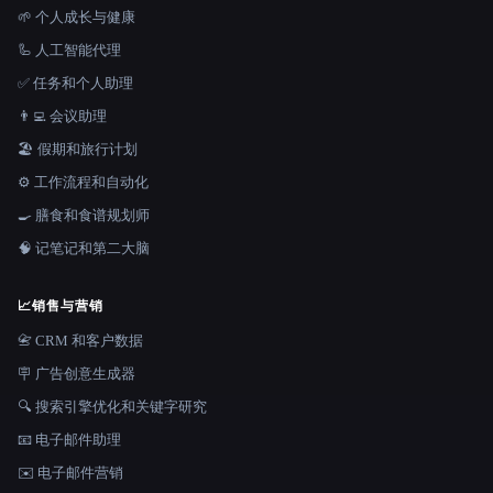
🌱 个人成长与健康
🦾 人工智能代理
✅ 任务和个人助理
👨‍💻 会议助理
🏖 假期和旅行计划
⚙️ 工作流程和自动化
🍳 膳食和食谱规划师
🧠 记笔记和第二大脑
📈
销售与营销
📇 CRM 和客户数据
🪧 广告创意生成器
🔍 搜索引擎优化和关键字研究
📧 电子邮件助理
✉️ 电子邮件营销