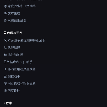
📚 家庭作业和作文助手
📝 文本生成
📝 求职信生成器
💻
代码与开发
🛠️ Vibe 编码和应用程序生成器
🦾 代理编码
🔌 插件和扩展
🗄️ 数据库和 SQL 助手
📱 移动应用程序生成器
💻 编程助手
🕸️ 网页抓取和数据提取
🕸 网页设计
⚡
效率