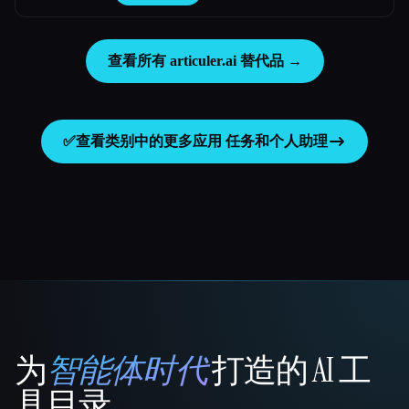
查看所有 articuler.ai 替代品 →
✅
查看类别中的更多应用
任务和个人助理
为
智能体时代
打造的 AI 工
That AI Collection
具目录。