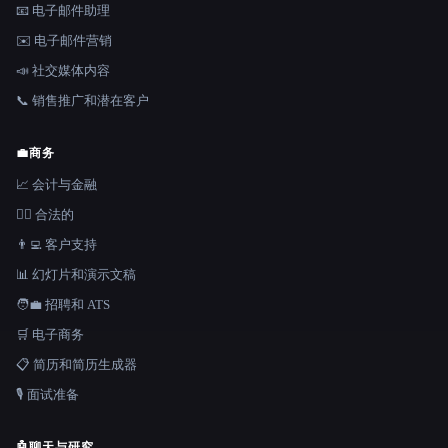
📧 电子邮件助理
✉️ 电子邮件营销
📣 社交媒体内容
📞 销售推广和潜在客户
💼
商务
📈 会计与金融
👩‍⚖️ 合法的
👨‍💻 客户支持
📊 幻灯片和演示文稿
🧑‍💼 招聘和 ATS
🛒 电子商务
📋 简历和简历生成器
🎙️ 面试准备
🤖
聊天与研究