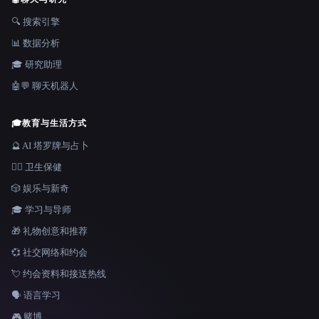
🔍 搜索引擎
📊 数据分析
🎓 研究助理
🤖💬 聊天机器人
🎓
教育与生活方式
🔮 AI 塔罗牌与占卜
👩‍⚕️ 卫生保健
🎲 娱乐与新奇
🎓 学习与导师
🎁 礼物创意和推荐
💞 社交网络和约会
💘 约会资料和接送热线
🗣️ 语言学习
🎮 赌博