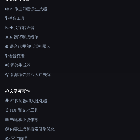
🎼 AI 歌曲和音乐生成器
🎙️ 播客工具
📝🔉 文字转语音
🇺🇳 翻译和成绩单
☎️ 语音代理和电话机器人
🎙️ 语音克隆
🔊 音效生成器
🎧 音频增强器和人声去除
✍️
文字与写作
🕵️ AI 探测器和人性化器
📄 PDF 和文档工具
📖 书籍和小说作家
📠 内容生成和搜索引擎优化
✍️ 写作助理