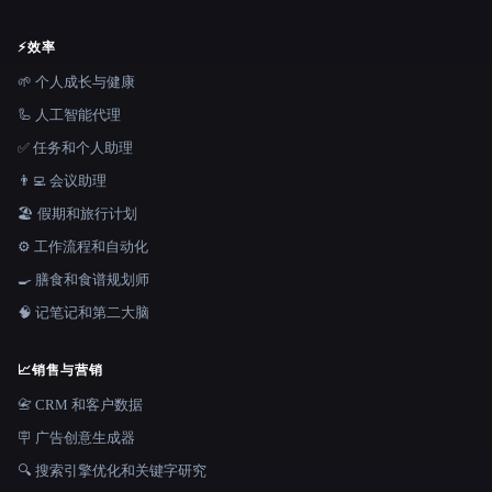
⚡
效率
🌱 个人成长与健康
🦾 人工智能代理
✅ 任务和个人助理
👨‍💻 会议助理
🏖 假期和旅行计划
⚙️ 工作流程和自动化
🍳 膳食和食谱规划师
🧠 记笔记和第二大脑
📈
销售与营销
📇 CRM 和客户数据
🪧 广告创意生成器
🔍 搜索引擎优化和关键字研究