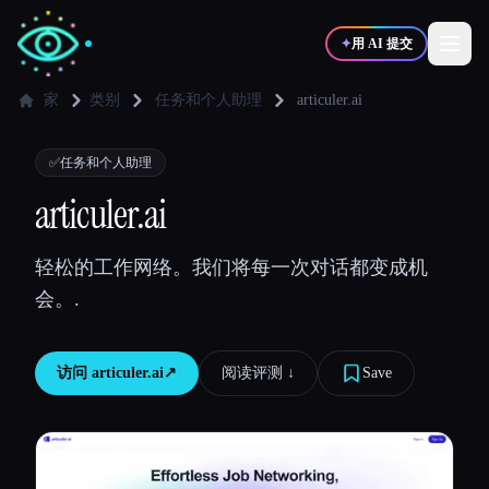
✦
用 AI 提交
家
类别
任务和个人助理
articuler.ai
✍️
🎨
写作者
设计师
✅
任务和个人助理
articuler.ai
💻
📈
开发者
营销
轻松的工作网络。我们将每一次对话都变成机
会。.
🎓
🎬
学生
创作者
访问
articuler.ai
↗︎
阅读评测 ↓︎
Save
博客
比较工具