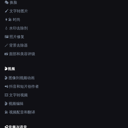
🎭 换脸
🖌️ 文字转图片
👩‍🎤 时尚
💧 水印去除剂
🖼️ 照片修复
🪄 背景去除器
📸 面部和美容评级
🎬
视频
🎬 图像到视频动画
📲 抖音和短片创作者
🎞️ 文字转视频
🎬 视频编辑
🎤 视频配音和翻译
🎧
音频与语音