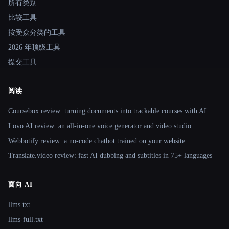
所有类别
比较工具
按受众分类的工具
2026 年顶级工具
提交工具
阅读
Coursebox review: turning documents into trackable courses with AI
Lovo AI review: an all-in-one voice generator and video studio
Webbotify review: a no-code chatbot trained on your website
Translate.video review: fast AI dubbing and subtitles in 75+ languages
面向 AI
llms.txt
llms-full.txt