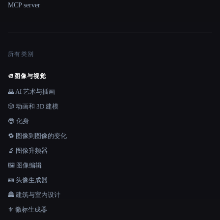
MCP server
所有类别
🎨
图像与视觉
🌄 AI 艺术与插画
🎲 动画和 3D 建模
😎 化身
🔁 图像到图像的变化
🔬 图像升频器
🖼️ 图像编辑
🪪 头像生成器
🏯 建筑与室内设计
⚜️ 徽标生成器