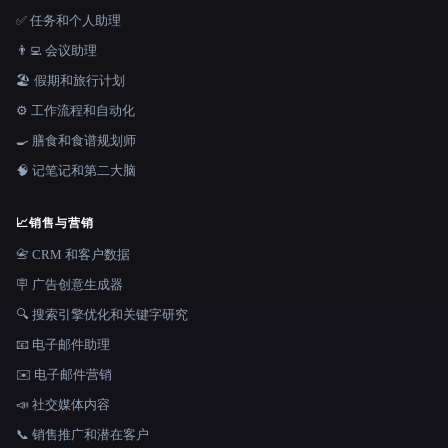
✅ 任务和个人助理
👨‍💻 会议助理
🏖 假期和旅行计划
⚙️ 工作流程和自动化
🍳 膳食和食谱规划师
🧠 记笔记和第二大脑
📈
销售与营销
📇 CRM 和客户数据
🪧 广告创意生成器
🔍 搜索引擎优化和关键字研究
📧 电子邮件助理
✉️ 电子邮件营销
📣 社交媒体内容
📞 销售推广和潜在客户