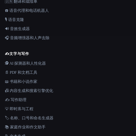
🇺🇳 翻译和成绩单
☎️ 语音代理和电话机器人
🎙️ 语音克隆
🔊 音效生成器
🎧 音频增强器和人声去除
✍️
文字与写作
🕵️ AI 探测器和人性化器
📄 PDF 和文档工具
📖 书籍和小说作家
📠 内容生成和搜索引擎优化
✍️ 写作助理
💡 即时库与工程
🏷️ 名称、口号和命名生成器
📚 家庭作业和作文助手