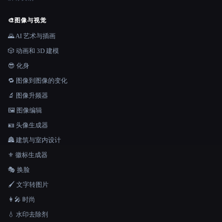
🎨
图像与视觉
🌄 AI 艺术与插画
🎲 动画和 3D 建模
😎 化身
🔁 图像到图像的变化
🔬 图像升频器
🖼️ 图像编辑
🪪 头像生成器
🏯 建筑与室内设计
⚜️ 徽标生成器
🎭 换脸
🖌️ 文字转图片
👩‍🎤 时尚
💧 水印去除剂