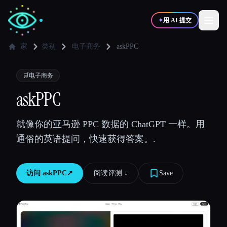
✦
用 AI 提交
家
类别
电子商务
askPPC
✍️
🎨
写作者
设计师
🛒
电子商务
askPPC
💻
📈
开发者
营销
就像你的亚马逊 PPC 数据的 ChatGPT 一样。用
通俗的英语提问，快速获得答案。.
🎓
🎬
学生
创作者
访问
askPPC
↗︎
阅读评测 ↓︎
Save
博客
比较工具