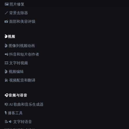
🖼️ 照片修复
🪄 背景去除器
📸 面部和美容评级
🎬
视频
🎬 图像到视频动画
📲 抖音和短片创作者
🎞️ 文字转视频
🎬 视频编辑
🎤 视频配音和翻译
🎧
音频与语音
🎼 AI 歌曲和音乐生成器
🎙️ 播客工具
📝🔉 文字转语音