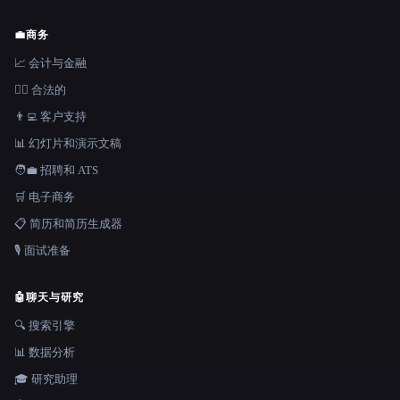
💼
商务
📈 会计与金融
👩‍⚖️ 合法的
👨‍💻 客户支持
📊 幻灯片和演示文稿
🧑‍💼 招聘和 ATS
🛒 电子商务
📋 简历和简历生成器
🎙️ 面试准备
🤖
聊天与研究
🔍 搜索引擎
📊 数据分析
🎓 研究助理