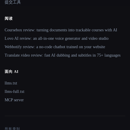
提交工具
阅读
Coursebox review: turning documents into trackable courses with AI
Lovo AI review: an all-in-one voice generator and video studio
Webbotify review: a no-code chatbot trained on your website
Translate.video review: fast AI dubbing and subtitles in 75+ languages
面向 AI
llms.txt
llms-full.txt
MCP server
所有类别