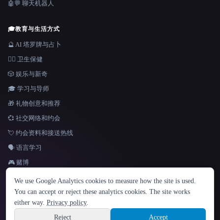
🤖💬 聊天机器人
🎓
教育与生活方式
🔮 AI 塔罗牌与占卜
👩‍⚕️ 卫生保健
🎲 娱乐与新奇
🎓 学习与导师
🎁 礼物创意和推荐
💞 社交网络和约会
💘 约会资料和接送热线
🗣️ 语言学习
🎮 赌博
语言
We use Google Analytics cookies to measure how the site is used.
English
español
Français
Русский
简体中文
You can accept or reject these analytics cookies. The site works
Hindi
either way.
Privacy policy
.
© 2026 That AI Collection. 保留所有权利。
·
服务条款
·
隐私政策
·
·
Site information
Built with Metatron ★
Reject
Accept