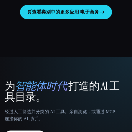
🛒
查看类别中的更多应用
电子商务
为
智能体时代
打造的 AI 工
That AI Collection
具目录。
经过人工筛选并分类的 AI 工具。亲自浏览，或通过 MCP
连接你的 AI 助手。