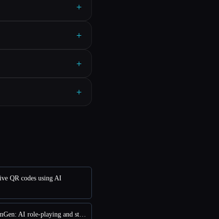
+
+
+
+
ve QR codes using AI
对比 DreamGen: AI role-playing and strory-writing