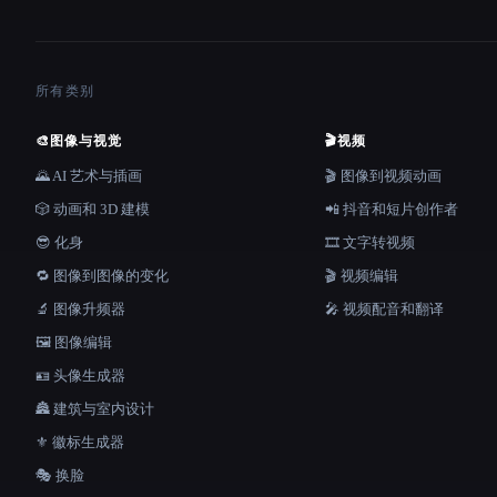
所有类别
🎨
图像与视觉
🎬
视频
🌄 AI 艺术与插画
🎬 图像到视频动画
🎲 动画和 3D 建模
📲 抖音和短片创作者
😎 化身
🎞️ 文字转视频
🔁 图像到图像的变化
🎬 视频编辑
🔬 图像升频器
🎤 视频配音和翻译
🖼️ 图像编辑
🪪 头像生成器
🏯 建筑与室内设计
⚜️ 徽标生成器
🎭 换脸