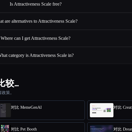
Is Attractiveness Scale free?
t are alternatives to Attractiveness Scale?
Where can I get Attractiveness Scale?
hat category is Attractiveness Scale in?
工具比较…
容政策。
对比 MemeGenAI
对比 Creati
对比 Pet Booth