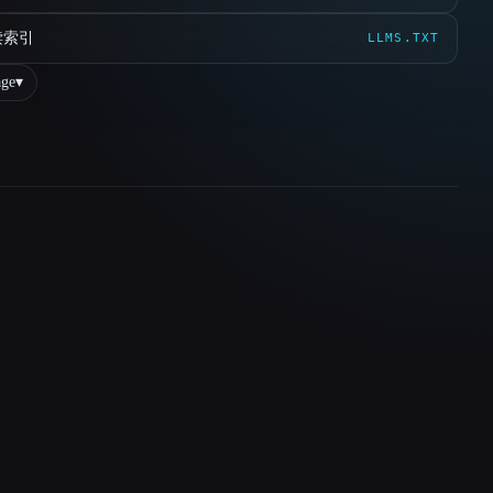
读索引
LLMS.TXT
ge
▾