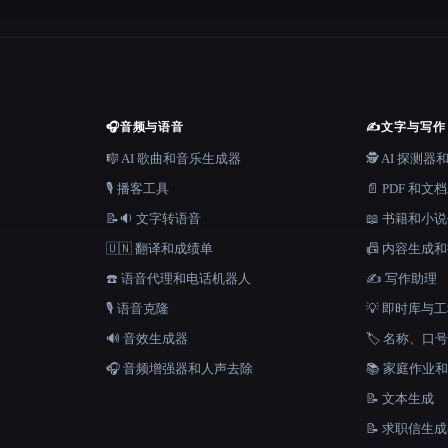
🎧
音频与语音
✍️
文字与写作
🎼 AI 歌曲和音乐生成器
🕵️ AI 探测
🎙️ 播客工具
📄 PDF 和文
📝🔉 文字转语音
📖 书籍和小
🇺🇳 翻译和成绩单
📠 内容生成
☎️ 语音代理和电话机器人
✍️ 写作助理
🎙️ 语音克隆
💡 即时库与
🔊 音效生成器
🏷️ 名称、
🎧 音频增强器和人声去除
📚 家庭作业
📝 文本生成
📝 求职信生