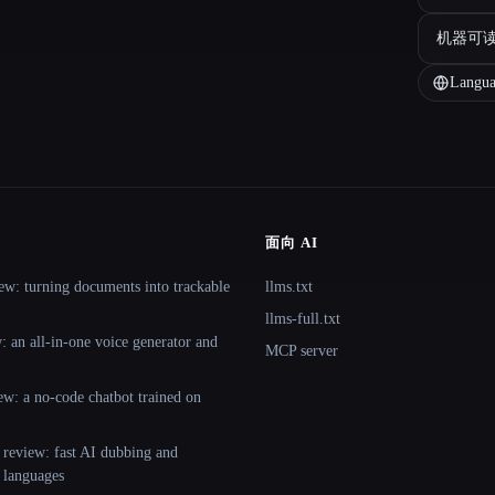
机器可
Langua
面向 AI
ew: turning documents into trackable
llms.txt
llms-full.txt
 an all-in-one voice generator and
MCP server
ew: a no-code chatbot trained on
 review: fast AI dubbing and
+ languages