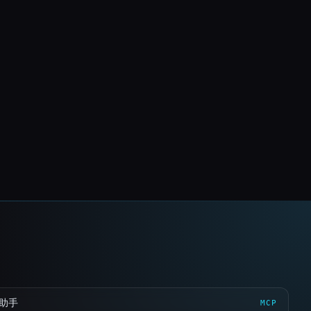
 助手
MCP