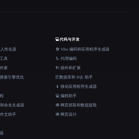
💻
代码与开发
器和人性化器
🛠️ Vibe 编码和应用程序生成器
档工具
🦾 代理编码
说作家
🔌 插件和扩展
和搜索引擎优化
🗄️ 数据库和 SQL 助手
📱 移动应用程序生成器
工程
💻 编程助手
口号和命名生成器
🕸️ 网页抓取和数据提取
和作文助手
🕸 网页设计
成器