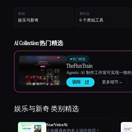
类别
替代品
Esc
娱乐与新奇
6 个类似工具
AI Collection 热门精选
★
热门精选
TheFluxTrain
Agentic AI 制作工作室可实现
访问
更多细节
→
娱乐与新奇
类别精选
StarVoiceAi
让你最喜欢的名人说任何话！