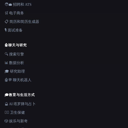
🧑‍💼 招聘和 ATS
🛒 电子商务
📋 简历和简历生成器
🎙️ 面试准备
🤖
聊天与研究
🔍 搜索引擎
📊 数据分析
🎓 研究助理
🤖💬 聊天机器人
🎓
教育与生活方式
🔮 AI 塔罗牌与占卜
👩‍⚕️ 卫生保健
🎲 娱乐与新奇