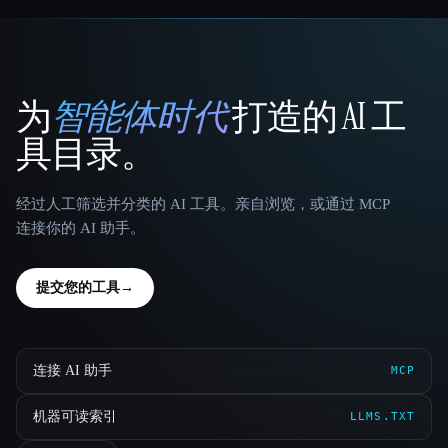
为
智能体时代
打造的 AI 工
That AI Collection
具目录。
经过人工筛选并分类的 AI 工具。亲自浏览，或通过 MCP
连接你的 AI 助手。
提交您的工具
→
连接 AI 助手
MCP
机器可读索引
LLMS.TXT