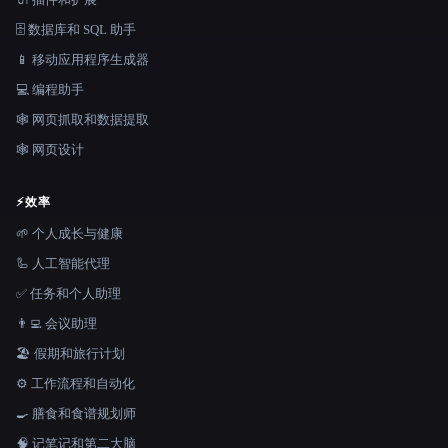
🗄️ 数据库和 SQL 助手
📱 移动应用程序生成器
💻 编程助手
🕸️ 网页抓取和数据提取
🕸 网页设计
⚡
效率
🌱 个人成长与健康
🦾 人工智能代理
✅ 任务和个人助理
👨‍💻 会议助理
🏖 假期和旅行计划
⚙️ 工作流程和自动化
🍳 膳食和食谱规划师
🧠 记笔记和第二大脑