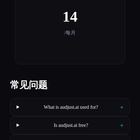
14
/每月
常见问题
+
What is audjust.ai used for?
+
Is audjust.ai free?