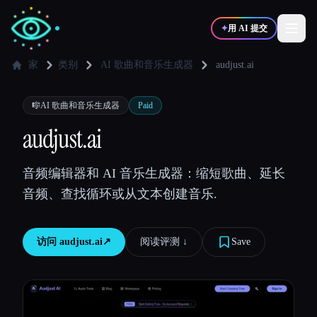
✦
用 AI 提交
家
类别
AI 歌曲和音乐生成器
audjust.ai
✍️
🎨
写作者
设计师
🎼
AI 歌曲和音乐生成器
Paid
audjust.ai
💻
📈
开发者
营销
音频编辑器和 AI 音乐生成器：缩短歌曲、延长
音频、查找循环或从文本创建音乐.
🎓
🎬
学生
创作者
访问
audjust.ai
↗︎
阅读评测 ↓︎
Save
博客
比较工具