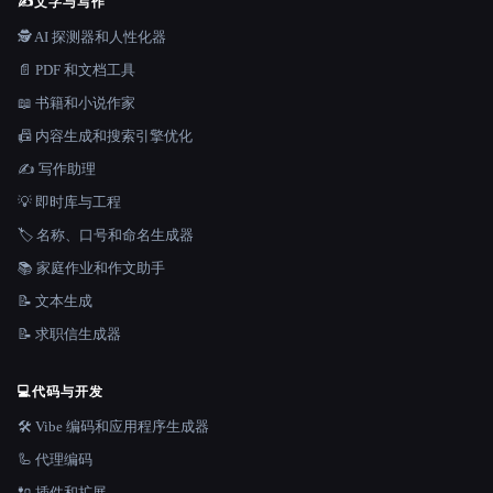
✍️
文字与写作
🕵️ AI 探测器和人性化器
📄 PDF 和文档工具
📖 书籍和小说作家
📠 内容生成和搜索引擎优化
✍️ 写作助理
💡 即时库与工程
🏷️ 名称、口号和命名生成器
📚 家庭作业和作文助手
📝 文本生成
📝 求职信生成器
💻
代码与开发
🛠️ Vibe 编码和应用程序生成器
🦾 代理编码
🔌 插件和扩展