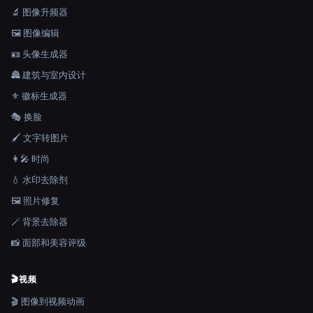
🔬 图像升频器
🖼️ 图像编辑
🪪 头像生成器
🏯 建筑与室内设计
⚜️ 徽标生成器
🎭 换脸
🖌️ 文字转图片
👩‍🎤 时尚
💧 水印去除剂
🖼️ 照片修复
🪄 背景去除器
📸 面部和美容评级
🎬
视频
🎬 图像到视频动画