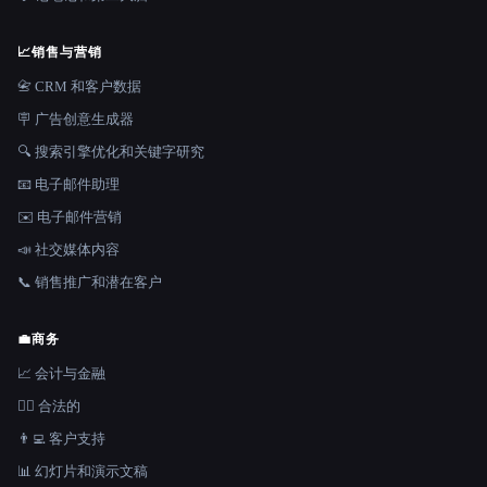
📈
销售与营销
📇 CRM 和客户数据
🪧 广告创意生成器
🔍 搜索引擎优化和关键字研究
📧 电子邮件助理
✉️ 电子邮件营销
📣 社交媒体内容
📞 销售推广和潜在客户
💼
商务
📈 会计与金融
👩‍⚖️ 合法的
👨‍💻 客户支持
📊 幻灯片和演示文稿