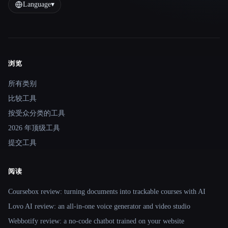
Language
▾
浏览
Site navigation
所有类别
比较工具
按受众分类的工具
2026 年顶级工具
提交工具
阅读
Coursebox review: turning documents into trackable courses with AI
Lovo AI review: an all-in-one voice generator and video studio
Webbotify review: a no-code chatbot trained on your website