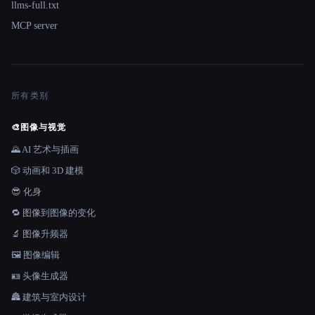
llms-full.txt
MCP server
所有类别
🎨
图像与视觉
🌄 AI 艺术与插画
🎲 动画和 3D 建模
😎 化身
🔁 图像到图像的变化
🔬 图像升频器
🖼️ 图像编辑
🪪 头像生成器
🏯 建筑与室内设计