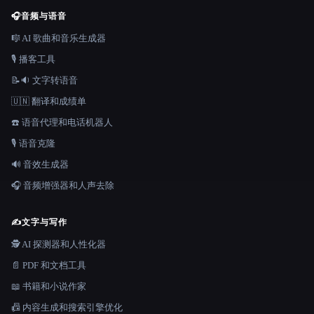
🎧
音频与语音
🎼 AI 歌曲和音乐生成器
🎙️ 播客工具
📝🔉 文字转语音
🇺🇳 翻译和成绩单
☎️ 语音代理和电话机器人
🎙️ 语音克隆
🔊 音效生成器
🎧 音频增强器和人声去除
✍️
文字与写作
🕵️ AI 探测器和人性化器
📄 PDF 和文档工具
📖 书籍和小说作家
📠 内容生成和搜索引擎优化