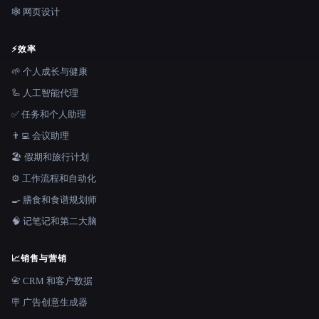
🕸 网页设计
⚡
效率
🌱 个人成长与健康
🦾 人工智能代理
✅ 任务和个人助理
👨‍💻 会议助理
🏖 假期和旅行计划
⚙️ 工作流程和自动化
🍳 膳食和食谱规划师
🧠 记笔记和第二大脑
📈
销售与营销
📇 CRM 和客户数据
🪧 广告创意生成器