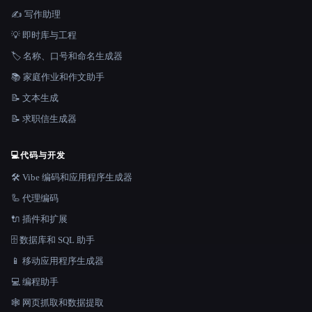
✍️ 写作助理
💡 即时库与工程
🏷️ 名称、口号和命名生成器
📚 家庭作业和作文助手
📝 文本生成
📝 求职信生成器
💻
代码与开发
🛠️ Vibe 编码和应用程序生成器
🦾 代理编码
🔌 插件和扩展
🗄️ 数据库和 SQL 助手
📱 移动应用程序生成器
💻 编程助手
🕸️ 网页抓取和数据提取