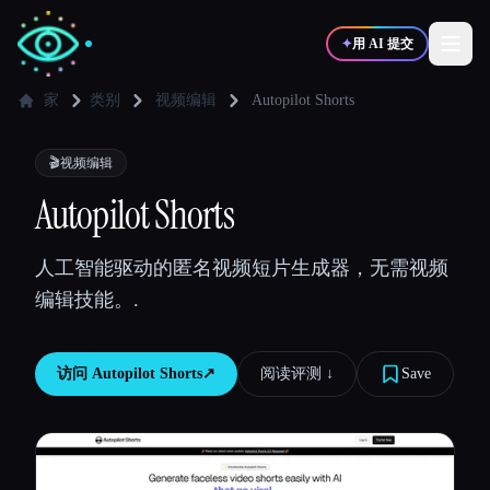
✦
用 AI 提交
家
类别
视频编辑
Autopilot Shorts
✍️
🎨
写作者
设计师
🎬
视频编辑
Autopilot Shorts
💻
📈
开发者
营销
人工智能驱动的匿名视频短片生成器，无需视频
编辑技能。.
🎓
🎬
学生
创作者
访问
Autopilot Shorts
↗︎
阅读评测 ↓︎
Save
博客
比较工具