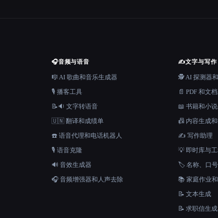
🎧
音频与语音
✍️
文字与写作
🎼 AI 歌曲和音乐生成器
🕵️ AI 探测
🎙️ 播客工具
📄 PDF 和文
📝🔉 文字转语音
📖 书籍和小
🇺🇳 翻译和成绩单
📠 内容生成
☎️ 语音代理和电话机器人
✍️ 写作助理
🎙️ 语音克隆
💡 即时库与
🔊 音效生成器
🏷️ 名称、
🎧 音频增强器和人声去除
📚 家庭作业
📝 文本生成
📝 求职信生