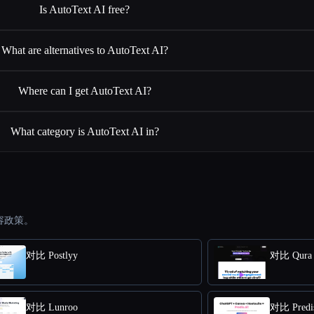
Is AutoText AI free?
What are alternatives to AutoText AI?
Where can I get AutoText AI?
What category is AutoText AI in?
容政策。
对比 Postlyy
对比 Qura 
对比 Lunroo
对比 Predi