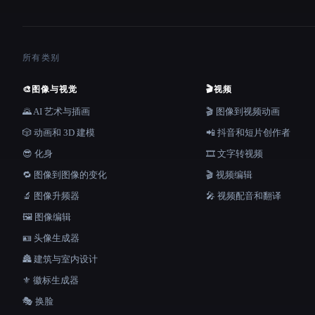
所有类别
🎨
图像与视觉
🎬
视频
🌄 AI 艺术与插画
🎬 图像到视频动画
🎲 动画和 3D 建模
📲 抖音和短片创作者
😎 化身
🎞️ 文字转视频
🔁 图像到图像的变化
🎬 视频编辑
🔬 图像升频器
🎤 视频配音和翻译
🖼️ 图像编辑
🪪 头像生成器
🏯 建筑与室内设计
⚜️ 徽标生成器
🎭 换脸