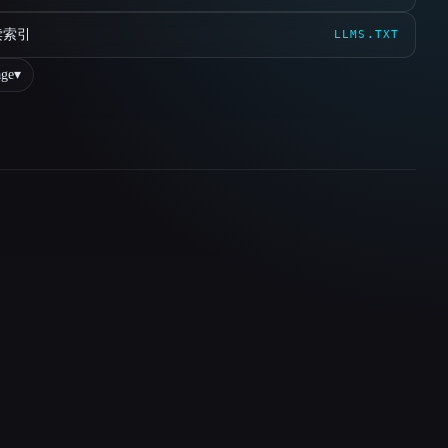
读索引
LLMS.TXT
ge
▾