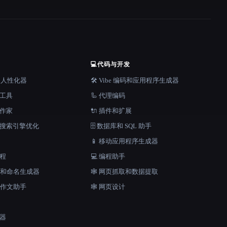
💻
代码与开发
器和人性化器
🛠️ Vibe 编码和应用程序生成器
档工具
🦾 代理编码
说作家
🔌 插件和扩展
和搜索引擎优化
🗄️ 数据库和 SQL 助手
📱 移动应用程序生成器
工程
💻 编程助手
口号和命名生成器
🕸️ 网页抓取和数据提取
和作文助手
🕸 网页设计
成器