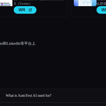
X（Twitter）
众群
访问
访
am和LinkedIn等平台上
What is AutoText AI used for?