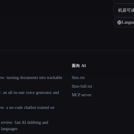
机器可
Langua
面向 AI
ew: turning documents into trackable
llms.txt
llms-full.txt
 an all-in-one voice generator and
MCP server
ew: a no-code chatbot trained on
 review: fast AI dubbing and
+ languages