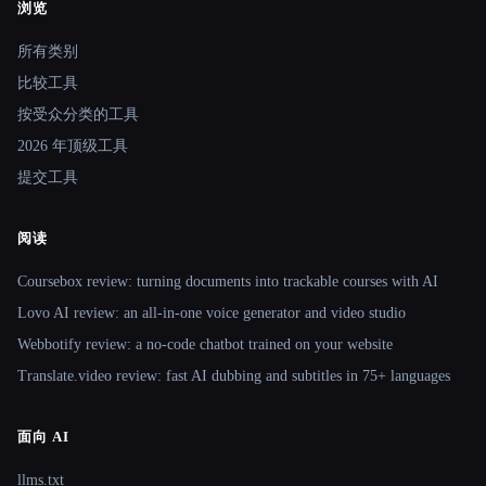
浏览
Site navigation
所有类别
比较工具
按受众分类的工具
2026 年顶级工具
提交工具
阅读
Coursebox review: turning documents into trackable courses with AI
Lovo AI review: an all-in-one voice generator and video studio
Webbotify review: a no-code chatbot trained on your website
Translate.video review: fast AI dubbing and subtitles in 75+ languages
面向 AI
llms.txt