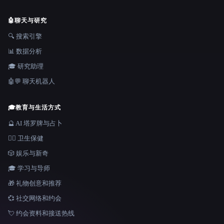
🤖
聊天与研究
🔍 搜索引擎
📊 数据分析
🎓 研究助理
🤖💬 聊天机器人
🎓
教育与生活方式
🔮 AI 塔罗牌与占卜
👩‍⚕️ 卫生保健
🎲 娱乐与新奇
🎓 学习与导师
🎁 礼物创意和推荐
💞 社交网络和约会
💘 约会资料和接送热线