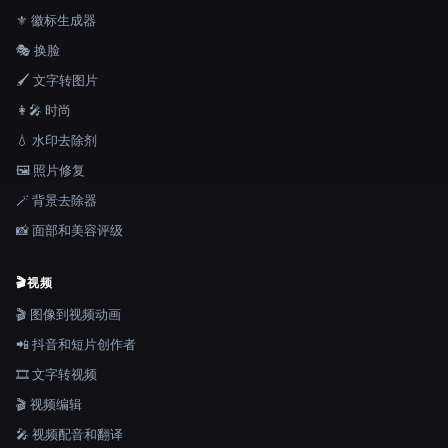
⚜️ 徽标生成器
🎭 换脸
🖌️ 文字转图片
👩‍🎤 时尚
💧 水印去除剂
🖼️ 照片修复
🪄 背景去除器
📸 面部和美容评级
🎬
视频
🎬 图像到视频动画
📲 抖音和短片创作者
🎞️ 文字转视频
🎬 视频编辑
🎤 视频配音和翻译