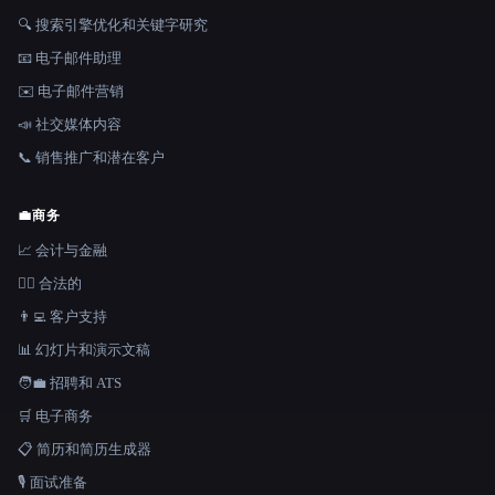
🔍 搜索引擎优化和关键字研究
📧 电子邮件助理
✉️ 电子邮件营销
📣 社交媒体内容
📞 销售推广和潜在客户
💼
商务
📈 会计与金融
👩‍⚖️ 合法的
👨‍💻 客户支持
📊 幻灯片和演示文稿
🧑‍💼 招聘和 ATS
🛒 电子商务
📋 简历和简历生成器
🎙️ 面试准备