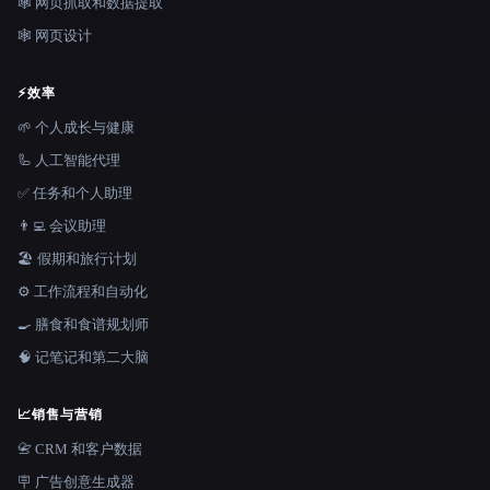
🕸️ 网页抓取和数据提取
🕸 网页设计
⚡
效率
🌱 个人成长与健康
🦾 人工智能代理
✅ 任务和个人助理
👨‍💻 会议助理
🏖 假期和旅行计划
⚙️ 工作流程和自动化
🍳 膳食和食谱规划师
🧠 记笔记和第二大脑
📈
销售与营销
📇 CRM 和客户数据
🪧 广告创意生成器