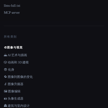
llms-full.txt
MCP server
所有类别
🎨
图像与视觉
🌄 AI 艺术与插画
🎲 动画和 3D 建模
😎 化身
🔁 图像到图像的变化
🔬 图像升频器
🖼️ 图像编辑
🪪 头像生成器
🏯 建筑与室内设计