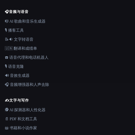
🎧
音频与语音
🎼 AI 歌曲和音乐生成器
🎙️ 播客工具
📝🔉 文字转语音
🇺🇳 翻译和成绩单
☎️ 语音代理和电话机器人
🎙️ 语音克隆
🔊 音效生成器
🎧 音频增强器和人声去除
✍️
文字与写作
🕵️ AI 探测器和人性化器
📄 PDF 和文档工具
📖 书籍和小说作家