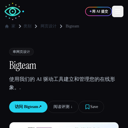
✦
用 AI 提交
家
类别
网页设计
Bigteam
✍️
🎨
写作者
设计师
🕸
网页设计
💻
📈
Bigteam
开发者
营销
使用我们的 AI 驱动工具建立和管理您的在线形
🎓
🎬
学生
创作者
象。.
访问
Bigteam
↗︎
阅读评测 ↓︎
Save
博客
比较工具