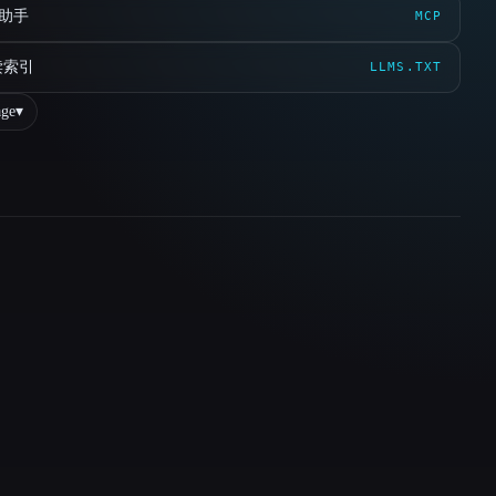
 助手
MCP
读索引
LLMS.TXT
ge
▾