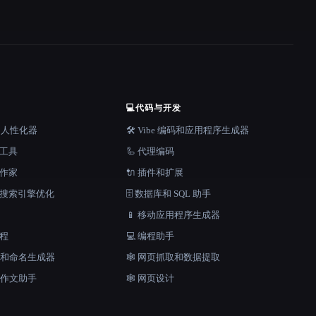
💻
代码与开发
器和人性化器
🛠️ Vibe 编码和应用程序生成器
档工具
🦾 代理编码
说作家
🔌 插件和扩展
和搜索引擎优化
🗄️ 数据库和 SQL 助手
📱 移动应用程序生成器
工程
💻 编程助手
口号和命名生成器
🕸️ 网页抓取和数据提取
和作文助手
🕸 网页设计