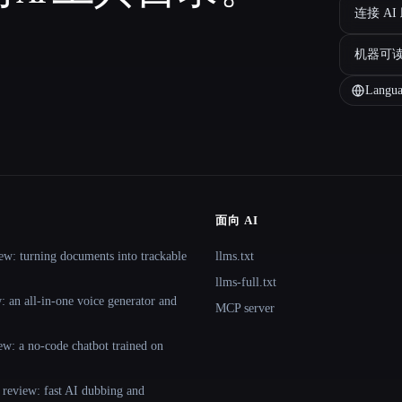
连接 AI
机器可
Langua
面向 AI
ew: turning documents into trackable
llms.txt
llms-full.txt
 an all-in-one voice generator and
MCP server
ew: a no-code chatbot trained on
 review: fast AI dubbing and