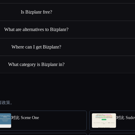
Is Bizplanr free?
What are alternatives to Bizplanr?
Where can I get Bizplanr?
What category is Bizplanr in?
容政策。
对比 Scene One
对比 Sudow