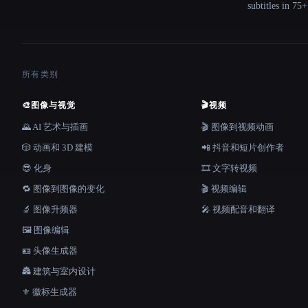
subtitles in 75
所有类别
🎨
图像与视觉
🎬
视频
🌄 AI 艺术与插画
🎬 图像到视频动画
🎲 动画和 3D 建模
📲 抖音和短片创作者
😎 化身
🎞️ 文字转视频
🔁 图像到图像的变化
🎬 视频编辑
🔬 图像升频器
🎤 视频配音和翻译
🖼️ 图像编辑
🪪 头像生成器
🏯 建筑与室内设计
⚜️ 徽标生成器