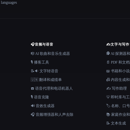
+ languages
🎧
音频与语音
✍️
文字与写作
🎼 AI 歌曲和音乐生成器
🕵️ AI 探测
🎙️ 播客工具
📄 PDF 和文
📝🔉 文字转语音
📖 书籍和小
🇺🇳 翻译和成绩单
📠 内容生成
☎️ 语音代理和电话机器人
✍️ 写作助理
🎙️ 语音克隆
💡 即时库与
🔊 音效生成器
🏷️ 名称、
🎧 音频增强器和人声去除
📚 家庭作业
📝 文本生成