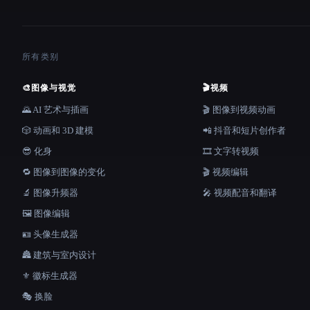
所有类别
🎨
图像与视觉
🎬
视频
🌄 AI 艺术与插画
🎬 图像到视频动画
🎲 动画和 3D 建模
📲 抖音和短片创作者
😎 化身
🎞️ 文字转视频
🔁 图像到图像的变化
🎬 视频编辑
🔬 图像升频器
🎤 视频配音和翻译
🖼️ 图像编辑
🪪 头像生成器
🏯 建筑与室内设计
⚜️ 徽标生成器
🎭 换脸