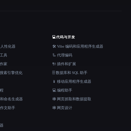
💻
代码与开发
器和人性化器
🛠️ Vibe 编码和应用程序生成器
档工具
🦾 代理编码
说作家
🔌 插件和扩展
和搜索引擎优化
🗄️ 数据库和 SQL 助手
📱 移动应用程序生成器
工程
💻 编程助手
口号和命名生成器
🕸️ 网页抓取和数据提取
和作文助手
🕸 网页设计
成器