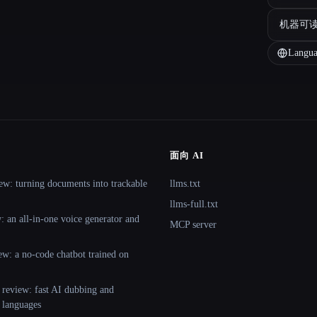
机器可
Langua
面向 AI
ew: turning documents into trackable
llms.txt
llms-full.txt
 an all-in-one voice generator and
MCP server
ew: a no-code chatbot trained on
 review: fast AI dubbing and
+ languages