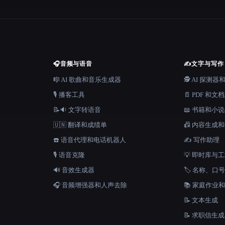
🎧
音频与语音
✍️
文字与写作
🎼 AI 歌曲和音乐生成器
🕵️ AI 探测
🎙️ 播客工具
📄 PDF 和文
📝🔉 文字转语音
📖 书籍和小
🇺🇳 翻译和成绩单
📠 内容生成
☎️ 语音代理和电话机器人
✍️ 写作助理
🎙️ 语音克隆
💡 即时库与
🔊 音效生成器
🏷️ 名称、
🎧 音频增强器和人声去除
📚 家庭作业
📝 文本生成
📝 求职信生