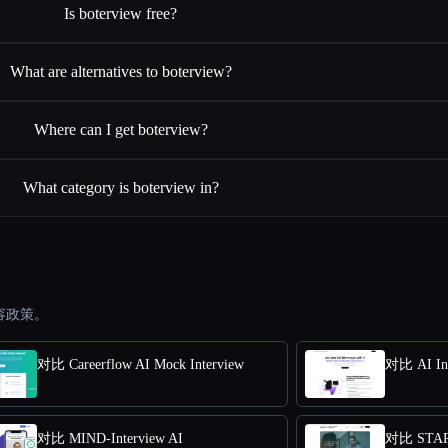
Is boterview free?
What are alternatives to boterview?
Where can I get boterview?
What category is boterview in?
容政策。
对比 Careerflow AI Mock Interview
对比 AI Int
对比 MIND-Interview AI
对比 STAR 