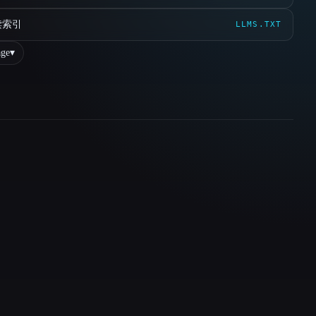
读索引
LLMS.TXT
ge
▾