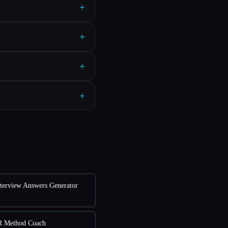
+
+
+
+
erview Answers Generator
Method Coach