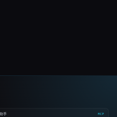
 助手
MCP