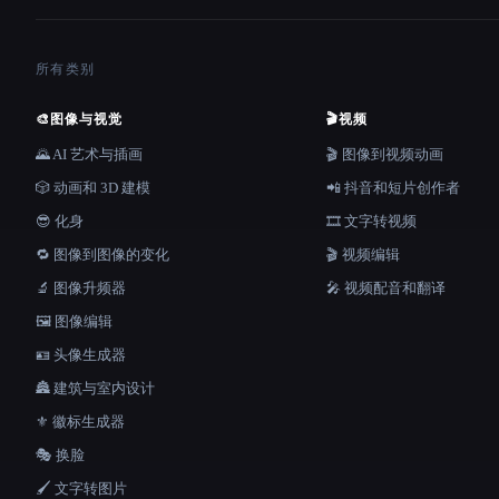
所有类别
🎨
图像与视觉
🎬
视频
🌄 AI 艺术与插画
🎬 图像到视频动画
🎲 动画和 3D 建模
📲 抖音和短片创作者
😎 化身
🎞️ 文字转视频
🔁 图像到图像的变化
🎬 视频编辑
🔬 图像升频器
🎤 视频配音和翻译
🖼️ 图像编辑
🪪 头像生成器
🏯 建筑与室内设计
⚜️ 徽标生成器
🎭 换脸
🖌️ 文字转图片