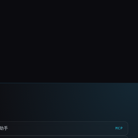
 助手
MCP