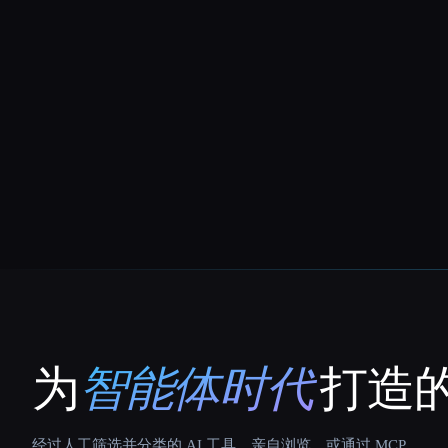
为
智能体时代
打造的
That AI Collection
经过人工筛选并分类的 AI 工具。亲自浏览，或通过 MCP