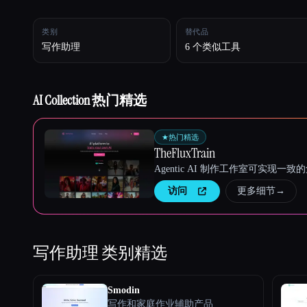
类别
替代品
Esc
写作助理
6 个类似工具
AI Collection 热门精选
★
热门精选
TheFluxTrain
Agentic AI 制作工作室可实现
访问
更多细节
→
写作助理
类别精选
Smodin
写作和家庭作业辅助产品