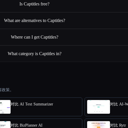
Is Captitles free?
What are alternatives to Captitles?
Where can I get Captitles?
What category is Captitles in?
容政策。
对比 AI Text Summarizer
对比 AI-Wr
对比 BizPlanner AI
对比 Rytr