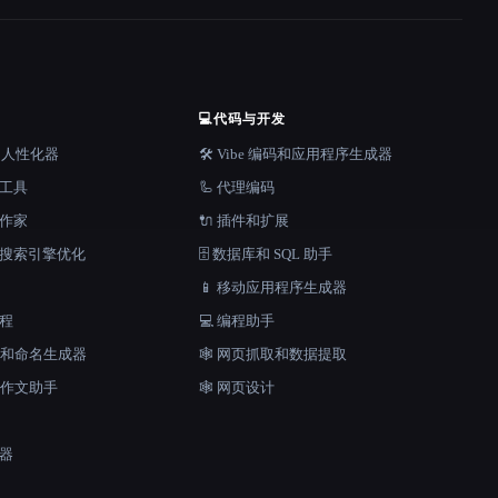
💻
代码与开发
器和人性化器
🛠️ Vibe 编码和应用程序生成器
档工具
🦾 代理编码
说作家
🔌 插件和扩展
和搜索引擎优化
🗄️ 数据库和 SQL 助手
📱 移动应用程序生成器
工程
💻 编程助手
口号和命名生成器
🕸️ 网页抓取和数据提取
和作文助手
🕸 网页设计
成器