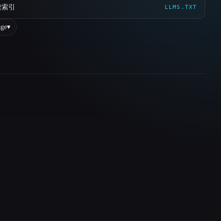
读索引
LLMS.TXT
ge
▾