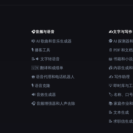
🎧
音频与语音
✍️
文字与写作
🎼 AI 歌曲和音乐生成器
🕵️ AI 探测
🎙️ 播客工具
📄 PDF 和文
📝🔉 文字转语音
📖 书籍和小
🇺🇳 翻译和成绩单
📠 内容生成
☎️ 语音代理和电话机器人
✍️ 写作助理
🎙️ 语音克隆
💡 即时库与
🔊 音效生成器
🏷️ 名称、
🎧 音频增强器和人声去除
📚 家庭作业
📝 文本生成
📝 求职信生