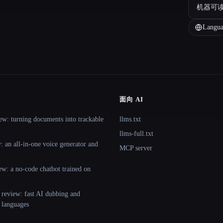
机器可
Langua
面向 AI
ew: turning documents into trackable
llms.txt
llms-full.txt
 an all-in-one voice generator and
MCP server
ew: a no-code chatbot trained on
 review: fast AI dubbing and
+ languages