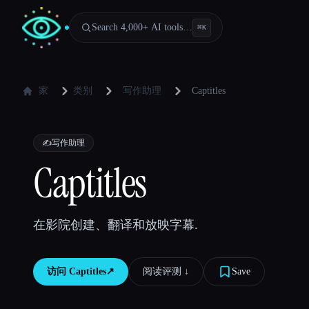
Search 4,000+ AI tools…
⌘
K
家
类别
写作助理
Captitles
✍️
写作助理
Captitles
在影院创建、翻译和放映字幕.
访问
Captitles
↗︎
阅读评测 ↓︎
Save