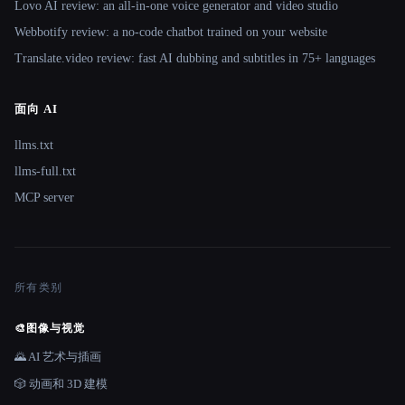
Lovo AI review: an all-in-one voice generator and video studio
Webbotify review: a no-code chatbot trained on your website
Translate.video review: fast AI dubbing and subtitles in 75+ languages
面向 AI
llms.txt
llms-full.txt
MCP server
所有类别
🎨
图像与视觉
🌄 AI 艺术与插画
🎲 动画和 3D 建模