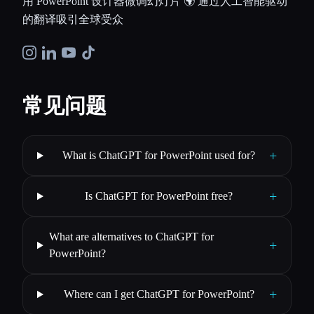
用 PowerPoint 设计器微调幻灯片 🌍 通过人工智能驱动
的翻译吸引全球受众
常见问题
+
What is ChatGPT for PowerPoint used for?
+
Is ChatGPT for PowerPoint free?
What are alternatives to ChatGPT for
+
PowerPoint?
+
Where can I get ChatGPT for PowerPoint?