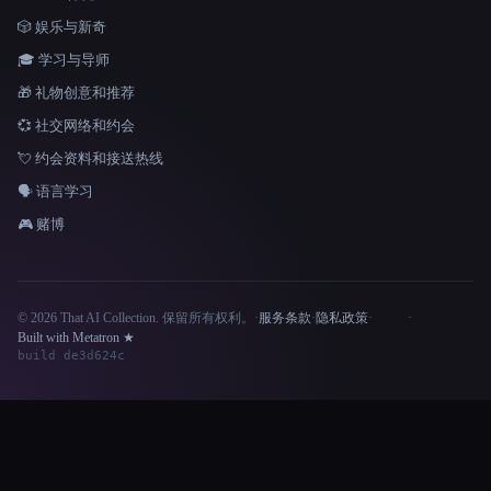
🎲 娱乐与新奇
🎓 学习与导师
🎁 礼物创意和推荐
💞 社交网络和约会
💘 约会资料和接送热线
🗣️ 语言学习
🎮 赌博
© 2026 That AI Collection. 保留所有权利。
·
服务条款
·
隐私政策
·
·
Site information
Built with Metatron ★
build de3d624c