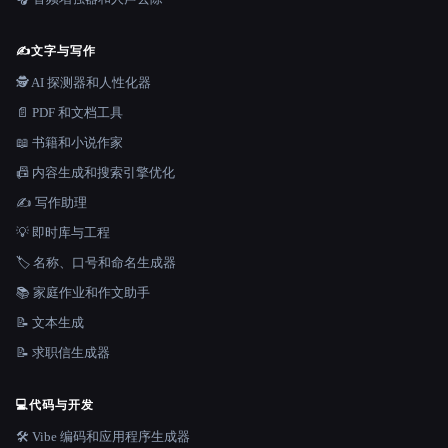
✍️
文字与写作
🕵️ AI 探测器和人性化器
📄 PDF 和文档工具
📖 书籍和小说作家
📠 内容生成和搜索引擎优化
✍️ 写作助理
💡 即时库与工程
🏷️ 名称、口号和命名生成器
📚 家庭作业和作文助手
📝 文本生成
📝 求职信生成器
💻
代码与开发
🛠️ Vibe 编码和应用程序生成器