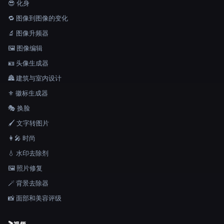
😎 化身
🔁 图像到图像的变化
🔬 图像升频器
🖼️ 图像编辑
🪪 头像生成器
🏯 建筑与室内设计
⚜️ 徽标生成器
🎭 换脸
🖌️ 文字转图片
👩‍🎤 时尚
💧 水印去除剂
🖼️ 照片修复
🪄 背景去除器
📸 面部和美容评级