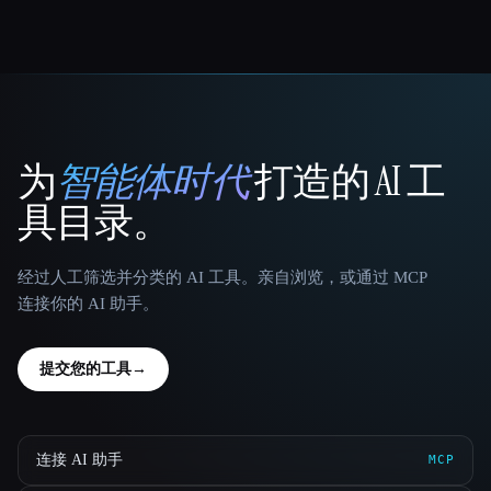
为
智能体时代
打造的 AI 工
That AI Collection
具目录。
经过人工筛选并分类的 AI 工具。亲自浏览，或通过 MCP
连接你的 AI 助手。
提交您的工具
→
连接 AI 助手
MCP