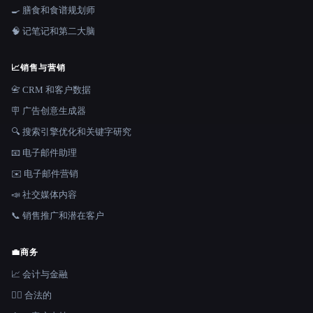
🍳 膳食和食谱规划师
🧠 记笔记和第二大脑
📈
销售与营销
📇 CRM 和客户数据
🪧 广告创意生成器
🔍 搜索引擎优化和关键字研究
📧 电子邮件助理
✉️ 电子邮件营销
📣 社交媒体内容
📞 销售推广和潜在客户
💼
商务
📈 会计与金融
👩‍⚖️ 合法的