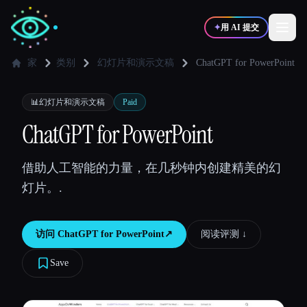
✦
用 AI 提交
家
类别
幻灯片和演示文稿
ChatGPT for PowerPoint
✍️
🎨
写作者
设计师
📊
幻灯片和演示文稿
Paid
ChatGPT for PowerPoint
💻
📈
开发者
营销
借助人工智能的力量，在几秒钟内创建精美的幻
灯片。.
🎓
🎬
学生
创作者
访问
ChatGPT for PowerPoint
↗︎
阅读评测 ↓︎
Save
博客
比较工具