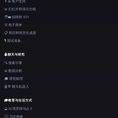
👨‍💻 客户支持
📊 幻灯片和演示文稿
🧑‍💼 招聘和 ATS
🛒 电子商务
📋 简历和简历生成器
🎙️ 面试准备
🤖
聊天与研究
🔍 搜索引擎
📊 数据分析
🎓 研究助理
🤖💬 聊天机器人
🎓
教育与生活方式
🔮 AI 塔罗牌与占卜
👩‍⚕️ 卫生保健