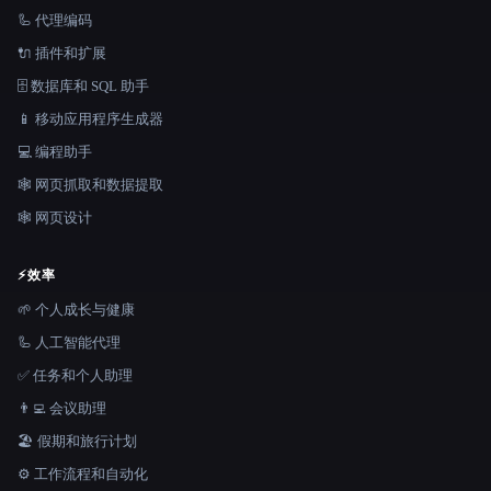
🦾 代理编码
🔌 插件和扩展
🗄️ 数据库和 SQL 助手
📱 移动应用程序生成器
💻 编程助手
🕸️ 网页抓取和数据提取
🕸 网页设计
⚡
效率
🌱 个人成长与健康
🦾 人工智能代理
✅ 任务和个人助理
👨‍💻 会议助理
🏖 假期和旅行计划
⚙️ 工作流程和自动化