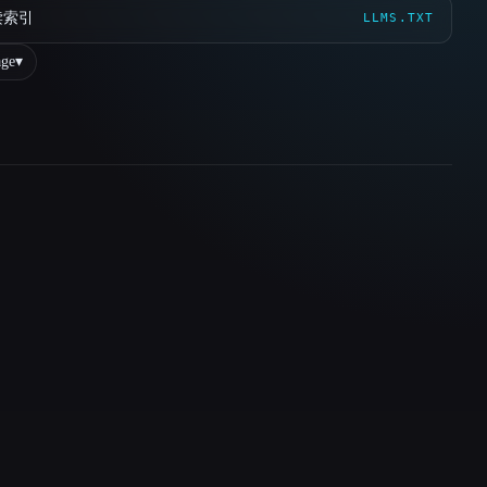
读索引
LLMS.TXT
ge
▾