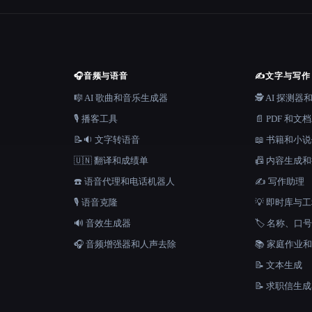
🎧
音频与语音
✍️
文字与写作
🎼 AI 歌曲和音乐生成器
🕵️ AI 探测
🎙️ 播客工具
📄 PDF 和文
📝🔉 文字转语音
📖 书籍和小
🇺🇳 翻译和成绩单
📠 内容生成
☎️ 语音代理和电话机器人
✍️ 写作助理
🎙️ 语音克隆
💡 即时库与
🔊 音效生成器
🏷️ 名称、
🎧 音频增强器和人声去除
📚 家庭作业
📝 文本生成
📝 求职信生