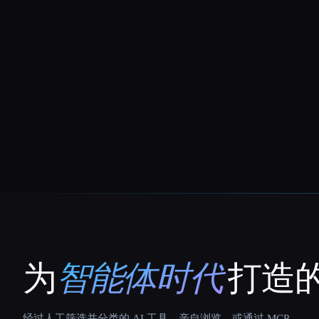
为
智能体时代
打造的
That AI Collection
经过人工筛选并分类的 AI 工具。亲自浏览，或通过 MCP