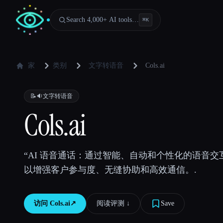
Search 4,000+ AI tools…
⌘
K
家
类别
文字转语音
Cols.ai
📝🔉
文字转语音
Cols.ai
“AI 语音通话：通过智能、自动和个性化的语音
以增强客户参与度、无缝协助和高效通信。.
访问
Cols.ai
↗︎
阅读评测 ↓︎
Save