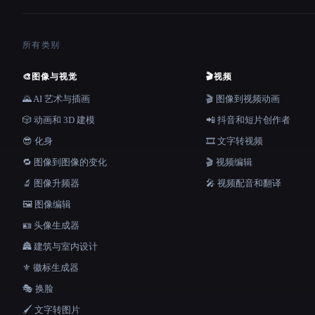
所有类别
🎨
图像与视觉
🎬
视频
🌄 AI 艺术与插画
🎬 图像到视频动画
🎲 动画和 3D 建模
📲 抖音和短片创作者
😎 化身
🎞️ 文字转视频
🔁 图像到图像的变化
🎬 视频编辑
🔬 图像升频器
🎤 视频配音和翻译
🖼️ 图像编辑
🪪 头像生成器
🏯 建筑与室内设计
⚜️ 徽标生成器
🎭 换脸
🖌️ 文字转图片