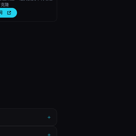
音克隆
问
+
+