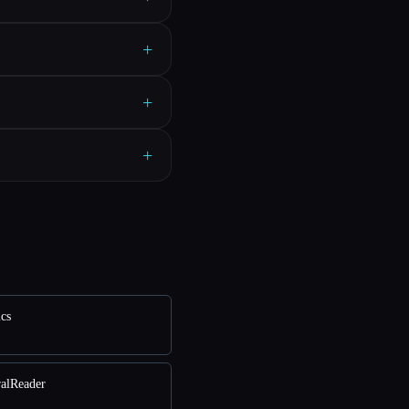
+
+
+
cs
alReader