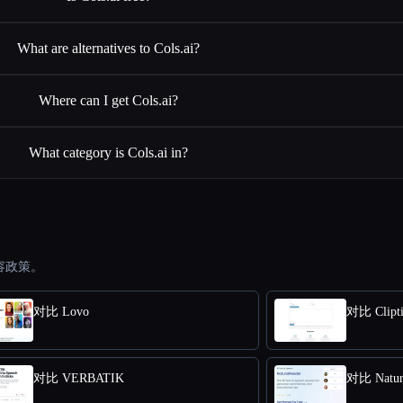
What are alternatives to Cols.ai?
Where can I get Cols.ai?
What category is Cols.ai in?
容政策。
对比 Lovo
对比 Clipti
对比 VERBATIK
对比 Natur