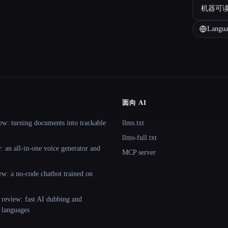
机器可
Langua
面向 AI
ew: turning documents into trackable
llms.txt
llms-full.txt
 an all-in-one voice generator and
MCP server
ew: a no-code chatbot trained on
 review: fast AI dubbing and
+ languages