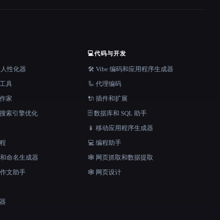
💻
代码与开发
器和人性化器
🛠️ Vibe 编码和应用程序生成器
档工具
🦾 代理编码
说作家
🔌 插件和扩展
和搜索引擎优化
🗄️ 数据库和 SQL 助手
📱 移动应用程序生成器
工程
💻 编程助手
口号和命名生成器
🕸️ 网页抓取和数据提取
和作文助手
🕸 网页设计
成器