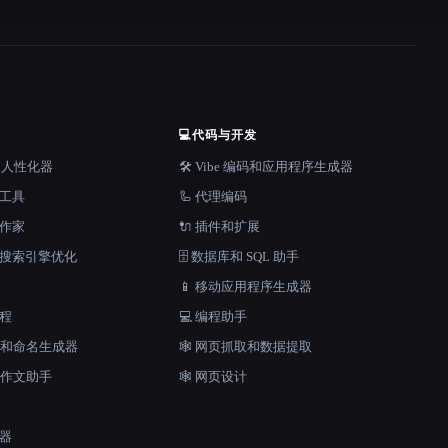
💻
代码与开发
器和人性化器
🛠️ Vibe 编码和应用程序生成器
档工具
🦾 代理编码
说作家
🔌 插件和扩展
和搜索引擎优化
🗄️ 数据库和 SQL 助手
📱 移动应用程序生成器
工程
💻 编程助手
口号和命名生成器
🕸️ 网页抓取和数据提取
和作文助手
🕸 网页设计
成器