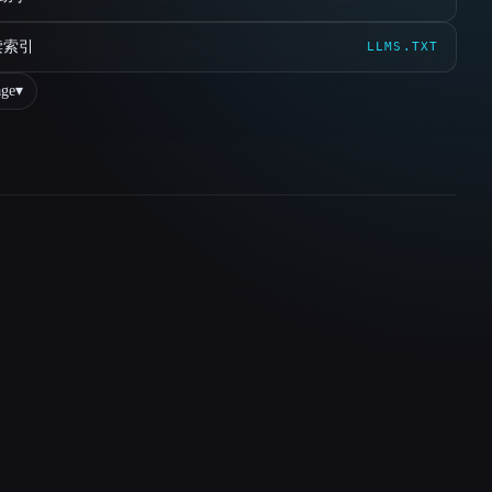
读索引
LLMS.TXT
ge
▾