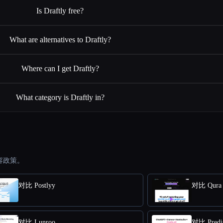
Is Draftly free?
What are alternatives to Draftly?
Where can I get Draftly?
What category is Draftly in?
容政策。
对比 Postlyy
对比 Qura 
对比 Lunroo
对比 Predi