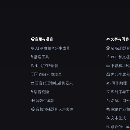
🎧
音频与语音
✍️
文字与写作
🎼 AI 歌曲和音乐生成器
🕵️ AI 探测
🎙️ 播客工具
📄 PDF 和文
📝🔉 文字转语音
📖 书籍和小
🇺🇳 翻译和成绩单
📠 内容生成
☎️ 语音代理和电话机器人
✍️ 写作助理
🎙️ 语音克隆
💡 即时库与
🔊 音效生成器
🏷️ 名称、
🎧 音频增强器和人声去除
📚 家庭作业
📝 文本生成
📝 求职信生