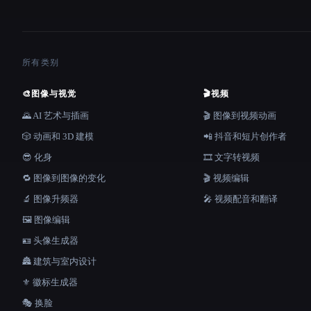
所有类别
🎨
图像与视觉
🎬
视频
🌄 AI 艺术与插画
🎬 图像到视频动画
🎲 动画和 3D 建模
📲 抖音和短片创作者
😎 化身
🎞️ 文字转视频
🔁 图像到图像的变化
🎬 视频编辑
🔬 图像升频器
🎤 视频配音和翻译
🖼️ 图像编辑
🪪 头像生成器
🏯 建筑与室内设计
⚜️ 徽标生成器
🎭 换脸