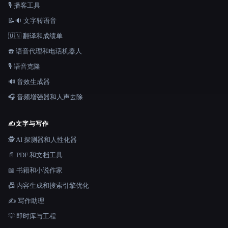
🎙️ 播客工具
📝🔉 文字转语音
🇺🇳 翻译和成绩单
☎️ 语音代理和电话机器人
🎙️ 语音克隆
🔊 音效生成器
🎧 音频增强器和人声去除
✍️
文字与写作
🕵️ AI 探测器和人性化器
📄 PDF 和文档工具
📖 书籍和小说作家
📠 内容生成和搜索引擎优化
✍️ 写作助理
💡 即时库与工程