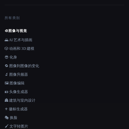
所有类别
🎨
图像与视觉
🌄 AI 艺术与插画
🎲 动画和 3D 建模
😎 化身
🔁 图像到图像的变化
🔬 图像升频器
🖼️ 图像编辑
🪪 头像生成器
🏯 建筑与室内设计
⚜️ 徽标生成器
🎭 换脸
🖌️ 文字转图片