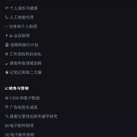
🌱 个人成长与健康
🦾 人工智能代理
✅ 任务和个人助理
👨‍💻 会议助理
🏖 假期和旅行计划
⚙️ 工作流程和自动化
🍳 膳食和食谱规划师
🧠 记笔记和第二大脑
📈
销售与营销
📇 CRM 和客户数据
🪧 广告创意生成器
🔍 搜索引擎优化和关键字研究
📧 电子邮件助理
✉️ 电子邮件营销