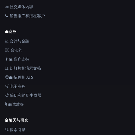
📣 社交媒体内容
📞 销售推广和潜在客户
💼
商务
📈 会计与金融
👩‍⚖️ 合法的
👨‍💻 客户支持
📊 幻灯片和演示文稿
🧑‍💼 招聘和 ATS
🛒 电子商务
📋 简历和简历生成器
🎙️ 面试准备
🤖
聊天与研究
🔍 搜索引擎