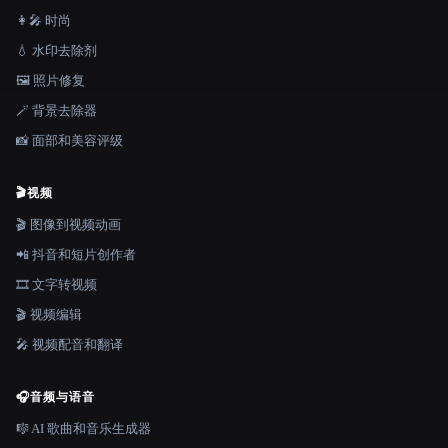
👩‍🎤 时尚
💧 水印去除剂
🖼️ 照片修复
🪄 背景去除器
📸 面部和美容评级
🎬
视频
🎬 图像到视频动画
📲 抖音和短片创作者
🎞️ 文字转视频
🎬 视频编辑
🎤 视频配音和翻译
🎧
音频与语音
🎼 AI 歌曲和音乐生成器