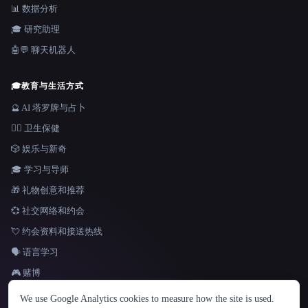
📊 数据分析
🎓 研究助理
🤖💬 聊天机器人
🎓
教育与生活方式
🔮 AI 塔罗牌与占卜
👩‍⚕️ 卫生保健
🎲 娱乐与新奇
🎓 学习与导师
🎁 礼物创意和推荐
💞 社交网络和约会
💘 约会资料和接送热线
🗣️ 语言学习
🎮 赌博
语言
We use Google Analytics cookies to measure how the site is used.
English
español
Français
Русский
简体中文