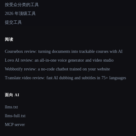
按受众分类的工具
2026 年顶级工具
提交工具
阅读
Coursebox review: turning documents into trackable courses with AI
Lovo AI review: an all-in-one voice generator and video studio
Webbotify review: a no-code chatbot trained on your website
Translate.video review: fast AI dubbing and subtitles in 75+ languages
面向 AI
llms.txt
llms-full.txt
MCP server