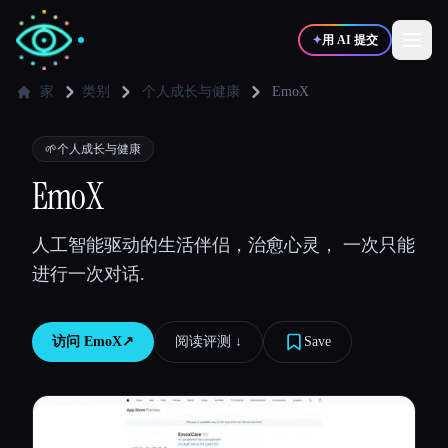
✦
用 AI 提交
家
类别
个人成长与健康
EmoX
✍️
🎨
写作者
设计师
🌱
个人成长与健康
EmoX
💻
📈
开发者
营销
人工智能驱动的生活伴侣，治愈心灵， 一次只能
进行一次对话.
🎓
🎬
学生
创作者
访问
EmoX
↗︎
阅读评测 ↓︎
Save
博客
比较工具