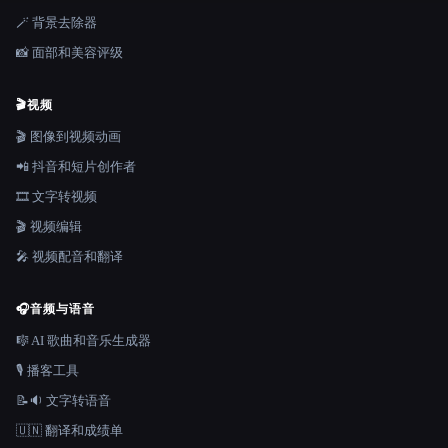
🪄 背景去除器
📸 面部和美容评级
🎬
视频
🎬 图像到视频动画
📲 抖音和短片创作者
🎞️ 文字转视频
🎬 视频编辑
🎤 视频配音和翻译
🎧
音频与语音
🎼 AI 歌曲和音乐生成器
🎙️ 播客工具
📝🔉 文字转语音
🇺🇳 翻译和成绩单