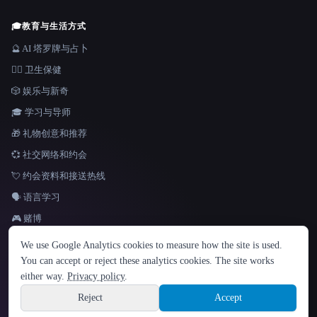
🎓
教育与生活方式
🔮 AI 塔罗牌与占卜
👩‍⚕️ 卫生保健
🎲 娱乐与新奇
🎓 学习与导师
🎁 礼物创意和推荐
💞 社交网络和约会
💘 约会资料和接送热线
🗣️ 语言学习
🎮 赌博
语言
We use Google Analytics cookies to measure how the site is used.
English
español
Français
Русский
简体中文
You can accept or reject these analytics cookies. The site works
Hindi
either way.
Privacy policy
.
© 2026 That AI Collection. 保留所有权利。
·
服务条款
·
隐私政策
·
·
Site information
Built with Metatron ★
Reject
Accept
build de3d624c
Sign up