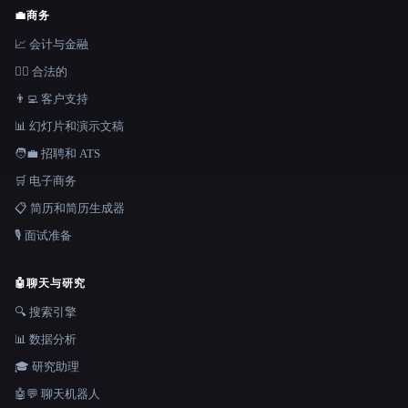
💼
商务
📈 会计与金融
👩‍⚖️ 合法的
👨‍💻 客户支持
📊 幻灯片和演示文稿
🧑‍💼 招聘和 ATS
🛒 电子商务
📋 简历和简历生成器
🎙️ 面试准备
🤖
聊天与研究
🔍 搜索引擎
📊 数据分析
🎓 研究助理
🤖💬 聊天机器人