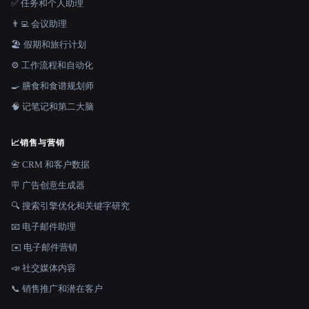
✅ 任务和个人助理
👨‍💻 会议助理
🏖 假期和旅行计划
⚙️ 工作流程和自动化
🍳 膳食和食谱规划师
🧠 记笔记和第二大脑
📈
销售与营销
📇 CRM 和客户数据
🪧 广告创意生成器
🔍 搜索引擎优化和关键字研究
📧 电子邮件助理
✉️ 电子邮件营销
📣 社交媒体内容
📞 销售推广和潜在客户