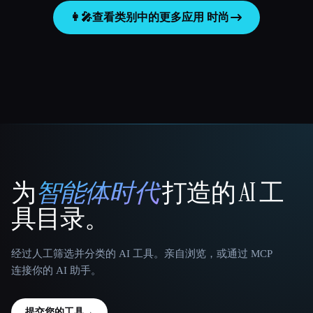
👩‍🎤
查看类别中的更多应用
时尚
为
智能体时代
打造的 AI 工
That AI Collection
具目录。
经过人工筛选并分类的 AI 工具。亲自浏览，或通过 MCP
连接你的 AI 助手。
提交您的工具
→