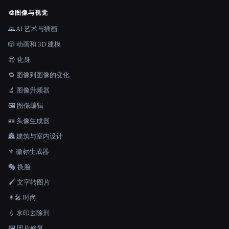
🎨
图像与视觉
🌄 AI 艺术与插画
🎲 动画和 3D 建模
😎 化身
🔁 图像到图像的变化
🔬 图像升频器
🖼️ 图像编辑
🪪 头像生成器
🏯 建筑与室内设计
⚜️ 徽标生成器
🎭 换脸
🖌️ 文字转图片
👩‍🎤 时尚
💧 水印去除剂
🖼️ 照片修复