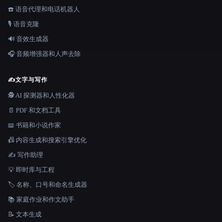
☎️ 语音代理和电话机器人
🎙️ 语音克隆
🔊 音效生成器
🎧 音频增强器和人声去除
✍️
文字与写作
🕵️ AI 探测器和人性化器
📄 PDF 和文档工具
📖 书籍和小说作家
📠 内容生成和搜索引擎优化
✍️ 写作助理
💡 即时库与工程
🏷️ 名称、口号和命名生成器
📚 家庭作业和作文助手
📝 文本生成