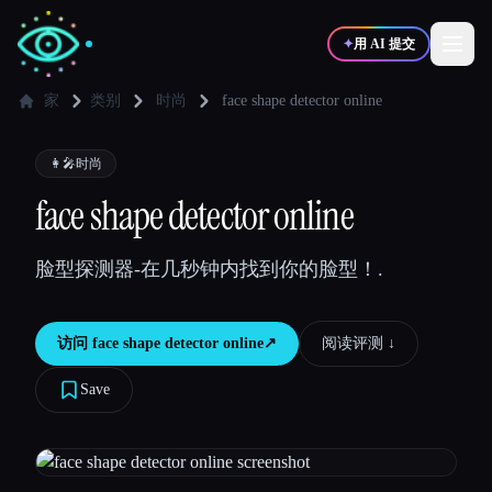
✦
用 AI 提交
家
类别
时尚
face shape detector online
✍️
🎨
写作者
设计师
👩‍🎤
时尚
face shape detector online
💻
📈
开发者
营销
脸型探测器-在几秒钟内找到你的脸型！.
🎓
🎬
学生
创作者
访问
face shape detector online
↗︎
阅读评测 ↓︎
Save
博客
比较工具