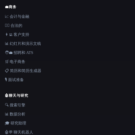
💼
商务
📈 会计与金融
👩‍⚖️ 合法的
👨‍💻 客户支持
📊 幻灯片和演示文稿
🧑‍💼 招聘和 ATS
🛒 电子商务
📋 简历和简历生成器
🎙️ 面试准备
🤖
聊天与研究
🔍 搜索引擎
📊 数据分析
🎓 研究助理
🤖💬 聊天机器人