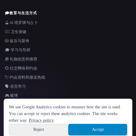
🎓
教育与生活方式
🔮 AI 塔罗牌与占卜
👩‍⚕️ 卫生保健
🎲 娱乐与新奇
🎓 学习与导师
🎁 礼物创意和推荐
💞 社交网络和约会
💘 约会资料和接送热线
🗣️ 语言学习
🎮 赌博
语言
We use Google Analytics cookies to measure how the site is used.
English
español
Français
Русский
简体中文
You can accept or reject these analytics cookies. The site works
Hindi
either way.
Privacy policy
.
© 2026 That AI Collection. 保留所有权利。
·
服务条款
·
隐私政策
·
·
Site information
Built with Metatron ★
Reject
Accept
build de3d624c
Sign up