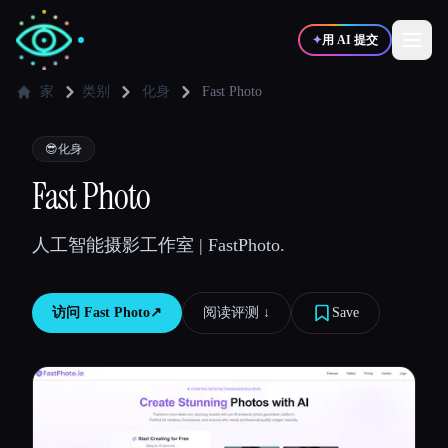
✦
用 AI 提交
家
类别
化身
Fast Photo
✍️
🎨
写作者
设计师
😎
化身
Fast Photo
💻
📈
开发者
营销
人工智能摄影工作室 | FastPhoto.
🎓
🎬
学生
创作者
访问
Fast Photo
↗︎
阅读评测 ↓︎
Save
博客
比较工具