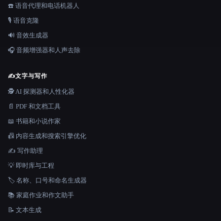
☎️ 语音代理和电话机器人
🎙️ 语音克隆
🔊 音效生成器
🎧 音频增强器和人声去除
✍️
文字与写作
🕵️ AI 探测器和人性化器
📄 PDF 和文档工具
📖 书籍和小说作家
📠 内容生成和搜索引擎优化
✍️ 写作助理
💡 即时库与工程
🏷️ 名称、口号和命名生成器
📚 家庭作业和作文助手
📝 文本生成