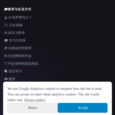
🎓
教育与生活方式
🔮 AI 塔罗牌与占卜
👩‍⚕️ 卫生保健
🎲 娱乐与新奇
🎓 学习与导师
🎁 礼物创意和推荐
💞 社交网络和约会
💘 约会资料和接送热线
🗣️ 语言学习
🎮 赌博
语言
We use Google Analytics cookies to measure how the site is used.
English
español
Français
Русский
简体中文
You can accept or reject these analytics cookies. The site works
Hindi
either way.
Privacy policy
.
© 2026 That AI Collection. 保留所有权利。
·
服务条款
·
隐私政策
·
·
Site information
Built with Metatron ★
Reject
Accept
build de3d624c
Sign up