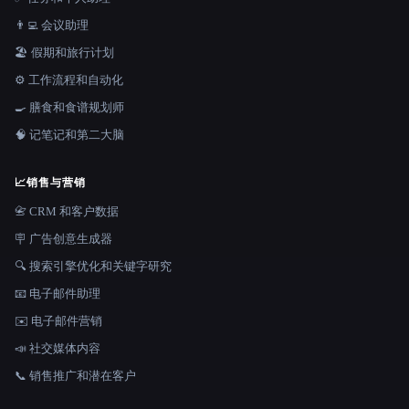
👨‍💻 会议助理
🏖 假期和旅行计划
⚙️ 工作流程和自动化
🍳 膳食和食谱规划师
🧠 记笔记和第二大脑
📈
销售与营销
📇 CRM 和客户数据
🪧 广告创意生成器
🔍 搜索引擎优化和关键字研究
📧 电子邮件助理
✉️ 电子邮件营销
📣 社交媒体内容
📞 销售推广和潜在客户