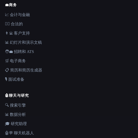
💼
商务
📈 会计与金融
👩‍⚖️ 合法的
👨‍💻 客户支持
📊 幻灯片和演示文稿
🧑‍💼 招聘和 ATS
🛒 电子商务
📋 简历和简历生成器
🎙️ 面试准备
🤖
聊天与研究
🔍 搜索引擎
📊 数据分析
🎓 研究助理
🤖💬 聊天机器人