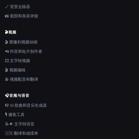
🪄 背景去除器
📸 面部和美容评级
🎬
视频
🎬 图像到视频动画
📲 抖音和短片创作者
🎞️ 文字转视频
🎬 视频编辑
🎤 视频配音和翻译
🎧
音频与语音
🎼 AI 歌曲和音乐生成器
🎙️ 播客工具
📝🔉 文字转语音
🇺🇳 翻译和成绩单