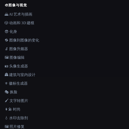
🎨
图像与视觉
🌄 AI 艺术与插画
🎲 动画和 3D 建模
😎 化身
🔁 图像到图像的变化
🔬 图像升频器
🖼️ 图像编辑
🪪 头像生成器
🏯 建筑与室内设计
⚜️ 徽标生成器
🎭 换脸
🖌️ 文字转图片
👩‍🎤 时尚
💧 水印去除剂
🖼️ 照片修复