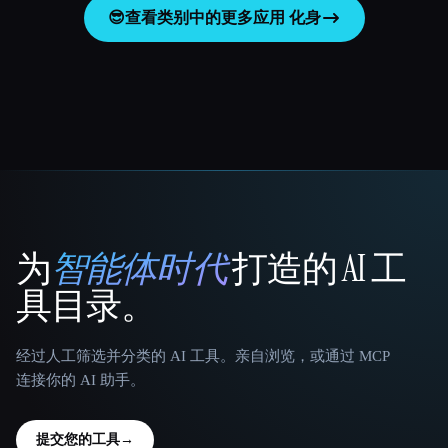
😎
查看类别中的更多应用
化身
为
智能体时代
打造的 AI 工
That AI Collection
具目录。
经过人工筛选并分类的 AI 工具。亲自浏览，或通过 MCP
连接你的 AI 助手。
提交您的工具
→