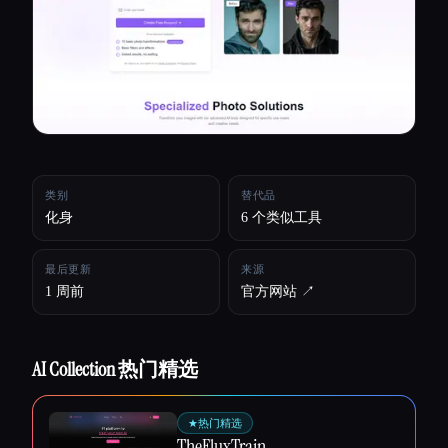
所有分类
关于
类别
替代品
化身
6 个类似工具
最后更新
来源
1 周前
官方网站 ↗︎
AI Collection 热门精选
Esc
★
热门精选
TheFluxTrain