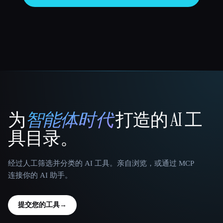
为
智能体时代
打造的 AI 工
That AI Collection
具目录。
经过人工筛选并分类的 AI 工具。亲自浏览，或通过 MCP
连接你的 AI 助手。
提交您的工具
→