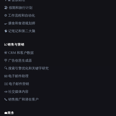
🏖 假期和旅行计划
⚙️ 工作流程和自动化
🍳 膳食和食谱规划师
🧠 记笔记和第二大脑
📈
销售与营销
📇 CRM 和客户数据
🪧 广告创意生成器
🔍 搜索引擎优化和关键字研究
📧 电子邮件助理
✉️ 电子邮件营销
📣 社交媒体内容
📞 销售推广和潜在客户
💼
商务