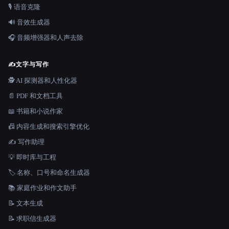
🎙️ 语音克隆
🔊 音效生成器
🎧 音频增强器和人声去除
✍️
文字与写作
🕵️ AI 探测器和人性化器
📄 PDF 和文档工具
📖 书籍和小说作家
📠 内容生成和搜索引擎优化
✍️ 写作助理
💡 即时库与工程
🏷️ 名称、口号和命名生成器
📚 家庭作业和作文助手
📝 文本生成
📝 求职信生成器