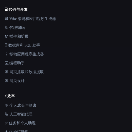
💻
代码与开发
🛠️ Vibe 编码和应用程序生成器
🦾 代理编码
🔌 插件和扩展
🗄️ 数据库和 SQL 助手
📱 移动应用程序生成器
💻 编程助手
🕸️ 网页抓取和数据提取
🕸 网页设计
⚡
效率
🌱 个人成长与健康
🦾 人工智能代理
✅ 任务和个人助理
👨‍💻 会议助理