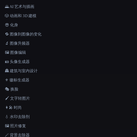
🌄 AI 艺术与插画
🎲 动画和 3D 建模
😎 化身
🔁 图像到图像的变化
🔬 图像升频器
🖼️ 图像编辑
🪪 头像生成器
🏯 建筑与室内设计
⚜️ 徽标生成器
🎭 换脸
🖌️ 文字转图片
👩‍🎤 时尚
💧 水印去除剂
🖼️ 照片修复
🪄 背景去除器