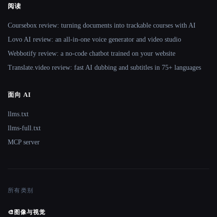
阅读
Coursebox review: turning documents into trackable courses with AI
Lovo AI review: an all-in-one voice generator and video studio
Webbotify review: a no-code chatbot trained on your website
Translate.video review: fast AI dubbing and subtitles in 75+ languages
面向 AI
llms.txt
llms-full.txt
MCP server
所有类别
🎨
图像与视觉