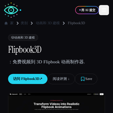
✦
用 AI 提交
家
类别
动画和 3D 建模
Flipbook3D
✍️
🎨
写作者
设计师
🎲
动画和 3D 建模
Flipbook3D
💻
📈
开发者
营销
：免费视频到 3D Flipbook 动画制作器.
🎓
🎬
学生
创作者
访问
Flipbook3D
↗︎
阅读评测 ↓︎
Save
博客
比较工具