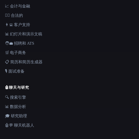
📈 会计与金融
👩‍⚖️ 合法的
👨‍💻 客户支持
📊 幻灯片和演示文稿
🧑‍💼 招聘和 ATS
🛒 电子商务
📋 简历和简历生成器
🎙️ 面试准备
🤖
聊天与研究
🔍 搜索引擎
📊 数据分析
🎓 研究助理
🤖💬 聊天机器人