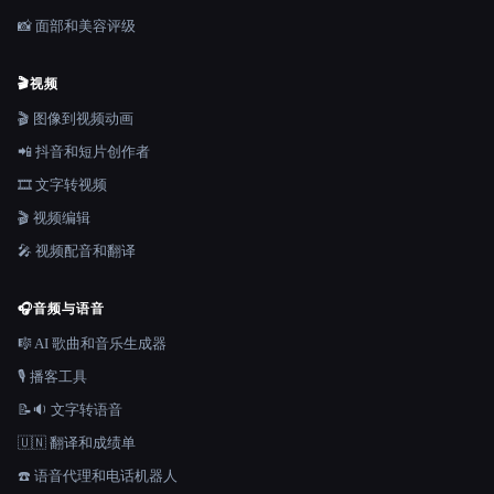
📸 面部和美容评级
🎬
视频
🎬 图像到视频动画
📲 抖音和短片创作者
🎞️ 文字转视频
🎬 视频编辑
🎤 视频配音和翻译
🎧
音频与语音
🎼 AI 歌曲和音乐生成器
🎙️ 播客工具
📝🔉 文字转语音
🇺🇳 翻译和成绩单
☎️ 语音代理和电话机器人