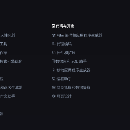
💻
代码与开发
器和人性化器
🛠️ Vibe 编码和应用程序生成器
档工具
🦾 代理编码
说作家
🔌 插件和扩展
和搜索引擎优化
🗄️ 数据库和 SQL 助手
📱 移动应用程序生成器
工程
💻 编程助手
口号和命名生成器
🕸️ 网页抓取和数据提取
和作文助手
🕸 网页设计
成器