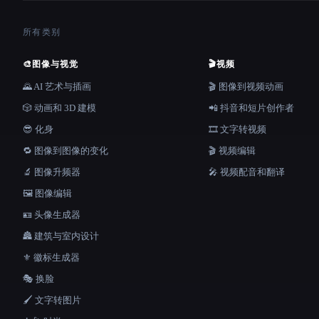
所有类别
🎨
图像与视觉
🎬
视频
🌄 AI 艺术与插画
🎬 图像到视频动画
🎲 动画和 3D 建模
📲 抖音和短片创作者
😎 化身
🎞️ 文字转视频
🔁 图像到图像的变化
🎬 视频编辑
🔬 图像升频器
🎤 视频配音和翻译
🖼️ 图像编辑
🪪 头像生成器
🏯 建筑与室内设计
⚜️ 徽标生成器
🎭 换脸
🖌️ 文字转图片