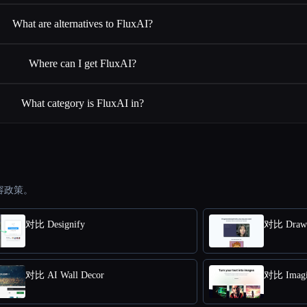
What are alternatives to FluxAI?
Where can I get FluxAI?
What category is FluxAI in?
容政策。
对比 Designify
对比 Draw
对比 AI Wall Decor
对比 Imagi