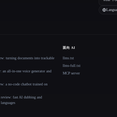
Langua
面向 AI
ew: turning documents into trackable
llms.txt
llms-full.txt
 an all-in-one voice generator and
MCP server
ew: a no-code chatbot trained on
 review: fast AI dubbing and
+ languages