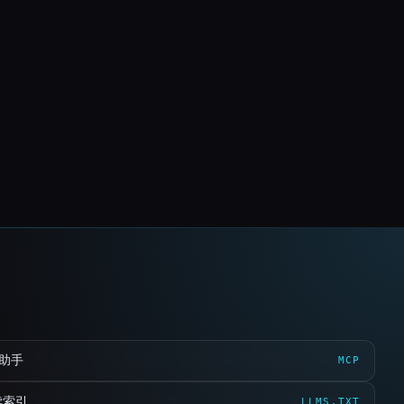
 助手
MCP
读索引
LLMS.TXT