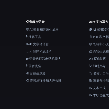
🎧
音频与语音
✍️
文字与写作
🎼 AI 歌曲和音乐生成器
🕵️ AI 探测
🎙️ 播客工具
📄 PDF 和文
📝🔉 文字转语音
📖 书籍和小
🇺🇳 翻译和成绩单
📠 内容生成
☎️ 语音代理和电话机器人
✍️ 写作助理
🎙️ 语音克隆
💡 即时库与
🔊 音效生成器
🏷️ 名称、
🎧 音频增强器和人声去除
📚 家庭作业
📝 文本生成
📝 求职信生