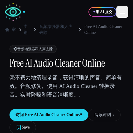
✦
用 AI 提交
类
音频增强器和人声
Free AI Audio Cleaner
家
别
去除
Online
✍️
🎨
写作者
设计师
🎧
音频增强器和人声去除
Free AI Audio Cleaner Online
💻
📈
开发者
营销
毫不费力地清理录音，获得清晰的声音。简单有
🎓
🎬
学生
创作者
效。音频修复。使用 AI Audio Cleaner 转换录
音。实时降噪和语音清晰度。.
访问
Free AI Audio Cleaner Online
↗︎
阅读评测 ↓︎
博客
Save
比较工具