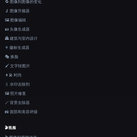
🔁 图像到图像的变化
🔬 图像升频器
🖼️ 图像编辑
🪪 头像生成器
🏯 建筑与室内设计
⚜️ 徽标生成器
🎭 换脸
🖌️ 文字转图片
👩‍🎤 时尚
💧 水印去除剂
🖼️ 照片修复
🪄 背景去除器
📸 面部和美容评级
🎬
视频