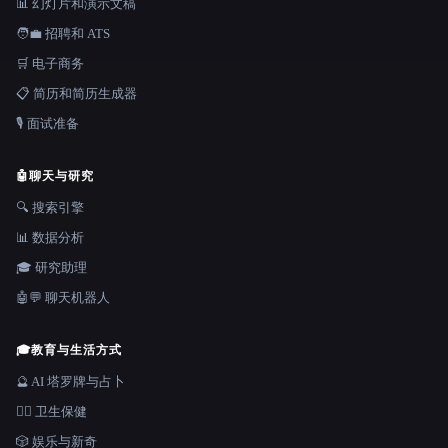
📊 幻灯片和演示文稿
🧑‍💼 招聘和 ATS
🛒 电子商务
📋 简历和简历生成器
🎙️ 面试准备
🤖
聊天与研究
🔍 搜索引擎
📊 数据分析
🎓 研究助理
🤖💬 聊天机器人
🎓
教育与生活方式
🔮 AI 塔罗牌与占卜
👩‍⚕️ 卫生保健
🎲 娱乐与新奇