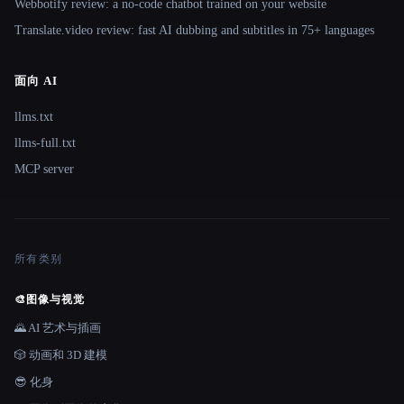
Webbotify review: a no-code chatbot trained on your website
Translate.video review: fast AI dubbing and subtitles in 75+ languages
面向 AI
llms.txt
llms-full.txt
MCP server
所有类别
🎨
图像与视觉
🌄 AI 艺术与插画
🎲 动画和 3D 建模
😎 化身