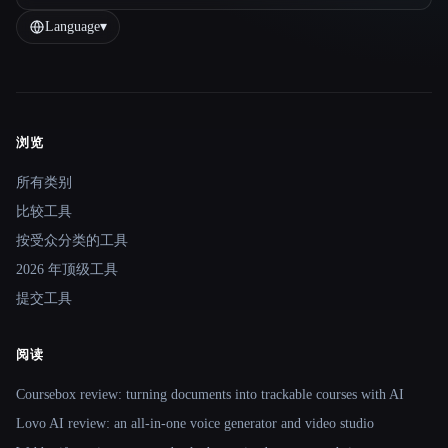
Language
▾
浏览
Site navigation
所有类别
比较工具
按受众分类的工具
2026 年顶级工具
提交工具
阅读
Coursebox review: turning documents into trackable courses with AI
Lovo AI review: an all-in-one voice generator and video studio