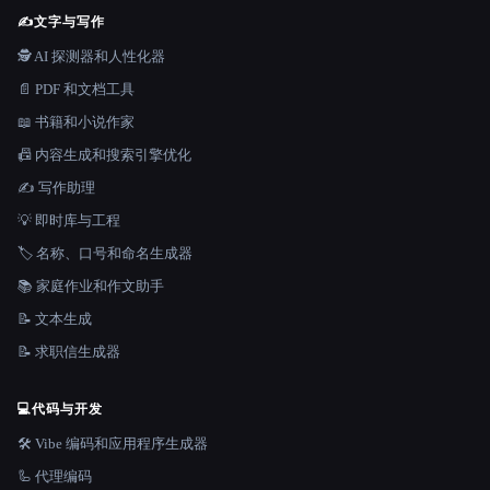
✍️
文字与写作
🕵️ AI 探测器和人性化器
📄 PDF 和文档工具
📖 书籍和小说作家
📠 内容生成和搜索引擎优化
✍️ 写作助理
💡 即时库与工程
🏷️ 名称、口号和命名生成器
📚 家庭作业和作文助手
📝 文本生成
📝 求职信生成器
💻
代码与开发
🛠️ Vibe 编码和应用程序生成器
🦾 代理编码