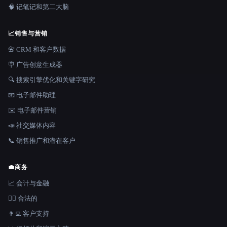
🧠 记笔记和第二大脑
📈
销售与营销
📇 CRM 和客户数据
🪧 广告创意生成器
🔍 搜索引擎优化和关键字研究
📧 电子邮件助理
✉️ 电子邮件营销
📣 社交媒体内容
📞 销售推广和潜在客户
💼
商务
📈 会计与金融
👩‍⚖️ 合法的
👨‍💻 客户支持