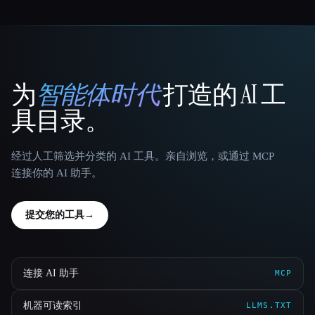
为
智能体时代
打造的 AI 工
That AI Collection
具目录。
经过人工筛选并分类的 AI 工具。亲自浏览，或通过 MCP
连接你的 AI 助手。
提交您的工具
→
连接 AI 助手
MCP
机器可读索引
LLMS.TXT