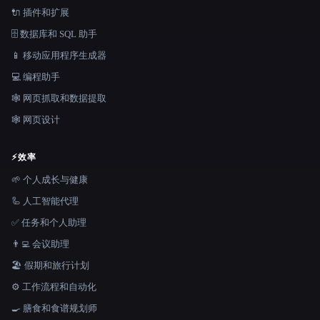
🔌 插件和扩展
🗄️ 数据库和 SQL 助手
📱 移动应用程序生成器
💻 编程助手
🕸️ 网页抓取和数据提取
🕸 网页设计
⚡
效率
🌱 个人成长与健康
🦾 人工智能代理
✅ 任务和个人助理
👨‍💻 会议助理
🏖 假期和旅行计划
⚙️ 工作流程和自动化
🍳 膳食和食谱规划师