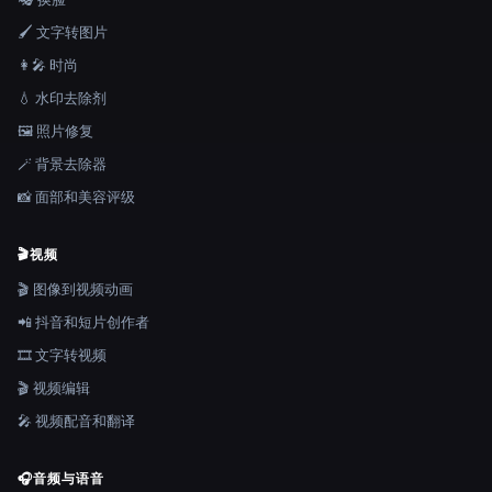
🖌️ 文字转图片
👩‍🎤 时尚
💧 水印去除剂
🖼️ 照片修复
🪄 背景去除器
📸 面部和美容评级
🎬
视频
🎬 图像到视频动画
📲 抖音和短片创作者
🎞️ 文字转视频
🎬 视频编辑
🎤 视频配音和翻译
🎧
音频与语音