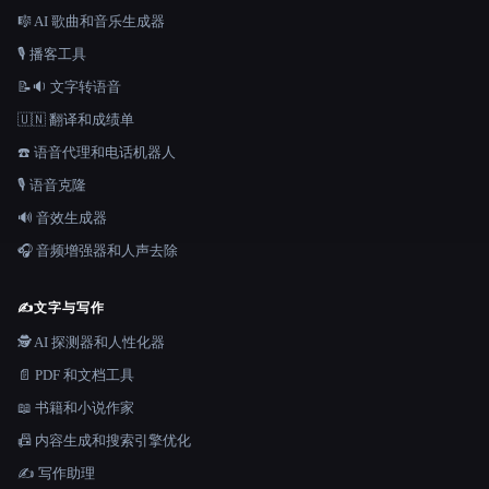
🎼 AI 歌曲和音乐生成器
🎙️ 播客工具
📝🔉 文字转语音
🇺🇳 翻译和成绩单
☎️ 语音代理和电话机器人
🎙️ 语音克隆
🔊 音效生成器
🎧 音频增强器和人声去除
✍️
文字与写作
🕵️ AI 探测器和人性化器
📄 PDF 和文档工具
📖 书籍和小说作家
📠 内容生成和搜索引擎优化
✍️ 写作助理