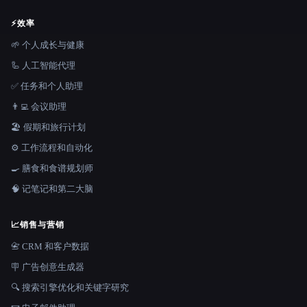
⚡
效率
🌱 个人成长与健康
🦾 人工智能代理
✅ 任务和个人助理
👨‍💻 会议助理
🏖 假期和旅行计划
⚙️ 工作流程和自动化
🍳 膳食和食谱规划师
🧠 记笔记和第二大脑
📈
销售与营销
📇 CRM 和客户数据
🪧 广告创意生成器
🔍 搜索引擎优化和关键字研究