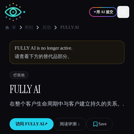
✦
用 AI 提交
家
类别
其他
FULLY AI
✍️
🎨
写作者
设计师
FULLY AI is no longer active.
请查看下方的替代品部分。
💻
📈
开发者
营销
📦
其他
🎓
🎬
FULLY AI
学生
创作者
在整个客户生命周期中与客户建立持久的关系。.
博客
访问
FULLY AI
↗︎
阅读评测 ↓︎
Save
比较工具