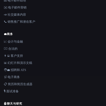
📧 电子邮件助理
✉️ 电子邮件营销
📣 社交媒体内容
📞 销售推广和潜在客户
💼
商务
📈 会计与金融
👩‍⚖️ 合法的
👨‍💻 客户支持
📊 幻灯片和演示文稿
🧑‍💼 招聘和 ATS
🛒 电子商务
📋 简历和简历生成器
🎙️ 面试准备
🤖
聊天与研究