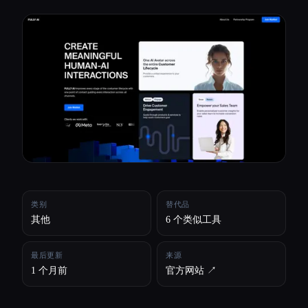
所有分类
关于
类别
替代品
其他
6 个类似工具
最后更新
来源
1 个月前
官方网站 ↗︎
Esc