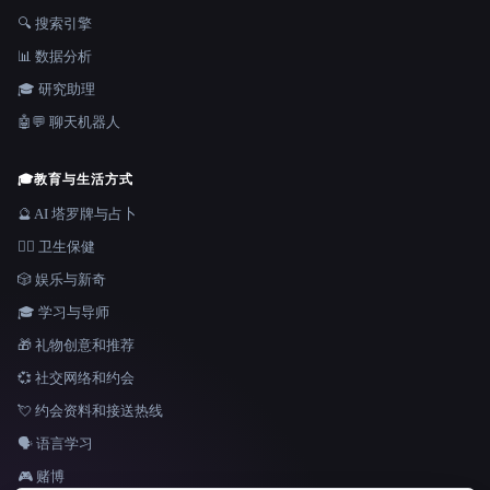
🔍 搜索引擎
📊 数据分析
🎓 研究助理
🤖💬 聊天机器人
🎓
教育与生活方式
🔮 AI 塔罗牌与占卜
👩‍⚕️ 卫生保健
🎲 娱乐与新奇
🎓 学习与导师
🎁 礼物创意和推荐
💞 社交网络和约会
💘 约会资料和接送热线
🗣️ 语言学习
🎮 赌博
语言