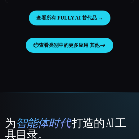
查看所有 FULLY AI 替代品 →
📦
查看类别中的更多应用
其他
为
智能体时代
打造的 AI 工
That AI Collection
具目录。