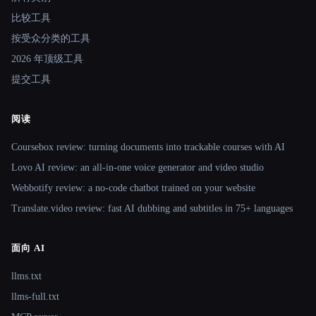
比较工具
按受众分类的工具
2026 年顶级工具
提交工具
阅读
Coursebox review: turning documents into trackable courses with AI
Lovo AI review: an all-in-one voice generator and video studio
Webbotify review: a no-code chatbot trained on your website
Translate.video review: fast AI dubbing and subtitles in 75+ languages
面向 AI
llms.txt
llms-full.txt