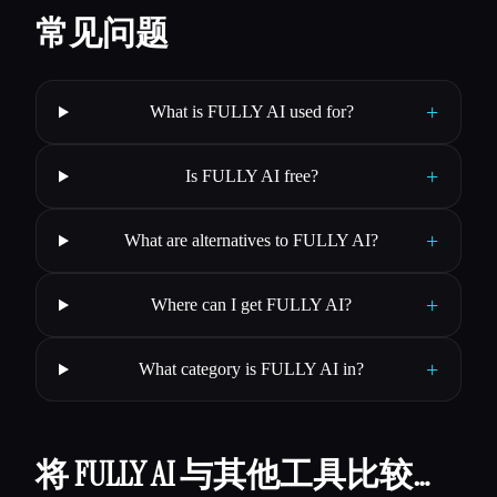
常见问题
+
What is FULLY AI used for?
+
Is FULLY AI free?
+
What are alternatives to FULLY AI?
+
Where can I get FULLY AI?
+
What category is FULLY AI in?
将 FULLY AI 与其他工具比较…