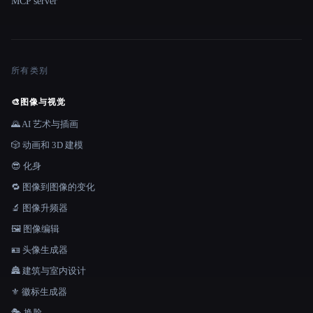
MCP server
所有类别
🎨
图像与视觉
🌄 AI 艺术与插画
🎲 动画和 3D 建模
😎 化身
🔁 图像到图像的变化
🔬 图像升频器
🖼️ 图像编辑
🪪 头像生成器
🏯 建筑与室内设计
⚜️ 徽标生成器
🎭 换脸