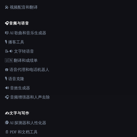
🎤 视频配音和翻译
🎧
音频与语音
🎼 AI 歌曲和音乐生成器
🎙️ 播客工具
📝🔉 文字转语音
🇺🇳 翻译和成绩单
☎️ 语音代理和电话机器人
🎙️ 语音克隆
🔊 音效生成器
🎧 音频增强器和人声去除
✍️
文字与写作
🕵️ AI 探测器和人性化器
📄 PDF 和文档工具