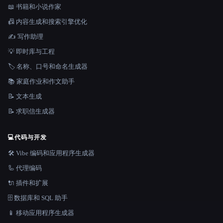
📖 书籍和小说作家
📠 内容生成和搜索引擎优化
✍️ 写作助理
💡 即时库与工程
🏷️ 名称、口号和命名生成器
📚 家庭作业和作文助手
📝 文本生成
📝 求职信生成器
💻
代码与开发
🛠️ Vibe 编码和应用程序生成器
🦾 代理编码
🔌 插件和扩展
🗄️ 数据库和 SQL 助手
📱 移动应用程序生成器