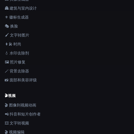
🏯 建筑与室内设计
⚜️ 徽标生成器
🎭 换脸
🖌️ 文字转图片
👩‍🎤 时尚
💧 水印去除剂
🖼️ 照片修复
🪄 背景去除器
📸 面部和美容评级
🎬
视频
🎬 图像到视频动画
📲 抖音和短片创作者
🎞️ 文字转视频
🎬 视频编辑