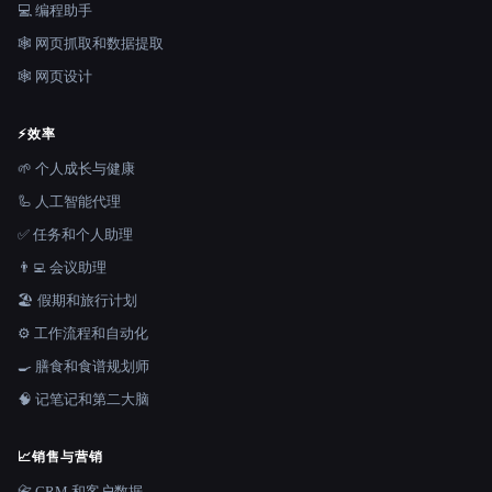
💻 编程助手
🕸️ 网页抓取和数据提取
🕸 网页设计
⚡
效率
🌱 个人成长与健康
🦾 人工智能代理
✅ 任务和个人助理
👨‍💻 会议助理
🏖 假期和旅行计划
⚙️ 工作流程和自动化
🍳 膳食和食谱规划师
🧠 记笔记和第二大脑
📈
销售与营销
📇 CRM 和客户数据