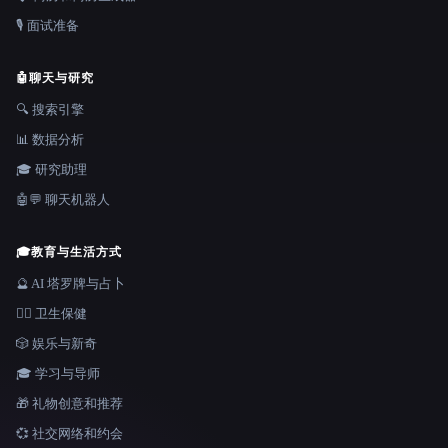
🎙️ 面试准备
🤖
聊天与研究
🔍 搜索引擎
📊 数据分析
🎓 研究助理
🤖💬 聊天机器人
🎓
教育与生活方式
🔮 AI 塔罗牌与占卜
👩‍⚕️ 卫生保健
🎲 娱乐与新奇
🎓 学习与导师
🎁 礼物创意和推荐
💞 社交网络和约会