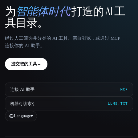
为
智能体时代
打造的 AI 工
That AI Collection
具目录。
经过人工筛选并分类的 AI 工具。亲自浏览，或通过 MCP
连接你的 AI 助手。
提交您的工具
→
连接 AI 助手
MCP
机器可读索引
LLMS.TXT
Language
▾