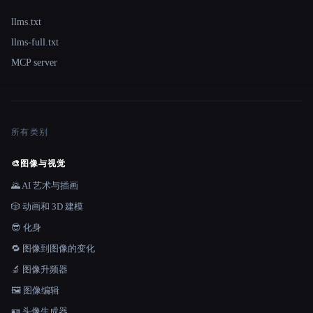
llms.txt
llms-full.txt
MCP server
所有类别
🎨
图像与视觉
🌄 AI 艺术与插画
🎲 动画和 3D 建模
😎 化身
🔁 图像到图像的变化
🔬 图像升频器
🖼️ 图像编辑
🪪 头像生成器