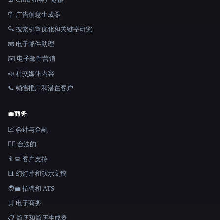
🪧 广告创意生成器
🔍 搜索引擎优化和关键字研究
📧 电子邮件助理
✉️ 电子邮件营销
📣 社交媒体内容
📞 销售推广和潜在客户
💼
商务
📈 会计与金融
👩‍⚖️ 合法的
👨‍💻 客户支持
📊 幻灯片和演示文稿
🧑‍💼 招聘和 ATS
🛒 电子商务
📋 简历和简历生成器