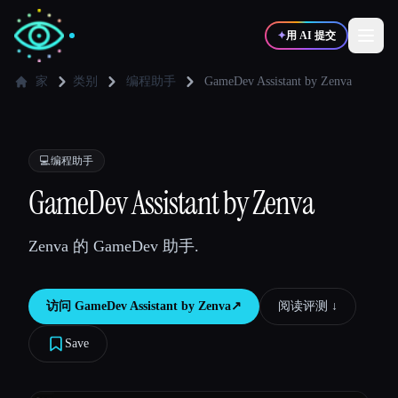
✦
用 AI 提交
家
类别
编程助手
GameDev Assistant by Zenva
✍️
🎨
写作者
设计师
💻
编程助手
💻
📈
GameDev Assistant by Zenva
开发者
营销
Zenva 的 GameDev 助手.
🎓
🎬
学生
创作者
访问
GameDev Assistant by Zenva
↗︎
阅读评测 ↓︎
Save
博客
比较工具