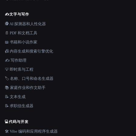
✍️
文字与写作
🕵️ AI 探测器和人性化器
📄 PDF 和文档工具
📖 书籍和小说作家
📠 内容生成和搜索引擎优化
✍️ 写作助理
💡 即时库与工程
🏷️ 名称、口号和命名生成器
📚 家庭作业和作文助手
📝 文本生成
📝 求职信生成器
💻
代码与开发
🛠️ Vibe 编码和应用程序生成器