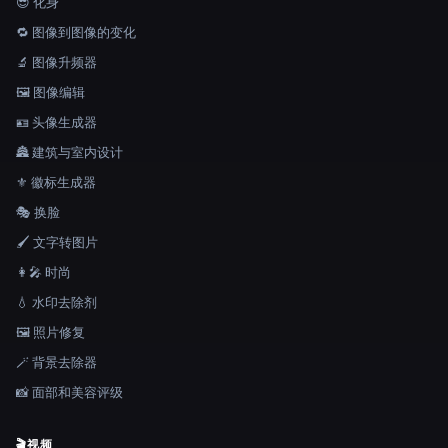
😎 化身
🔁 图像到图像的变化
🔬 图像升频器
🖼️ 图像编辑
🪪 头像生成器
🏯 建筑与室内设计
⚜️ 徽标生成器
🎭 换脸
🖌️ 文字转图片
👩‍🎤 时尚
💧 水印去除剂
🖼️ 照片修复
🪄 背景去除器
📸 面部和美容评级
🎬
视频