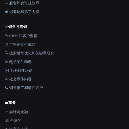
🍳 膳食和食谱规划师
🧠 记笔记和第二大脑
📈
销售与营销
📇 CRM 和客户数据
🪧 广告创意生成器
🔍 搜索引擎优化和关键字研究
📧 电子邮件助理
✉️ 电子邮件营销
📣 社交媒体内容
📞 销售推广和潜在客户
💼
商务
📈 会计与金融
👩‍⚖️ 合法的