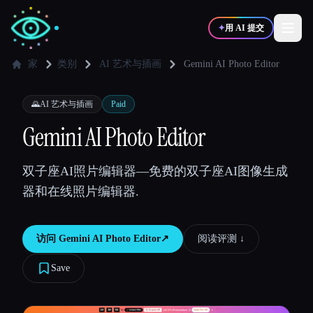
✦
用 AI 提交
家
类别
AI 艺术与插画
Gemini AI Photo Editor
✍️
🎨
写作者
设计师
🌄
AI 艺术与插画
Paid
Gemini AI Photo Editor
💻
📈
开发者
营销
双子座AI照片编辑器—免费的双子座AI图像生成
器和在线照片编辑器.
🎓
🎬
学生
创作者
访问
Gemini AI Photo Editor
↗︎
阅读评测 ↓︎
Save
博客
比较工具