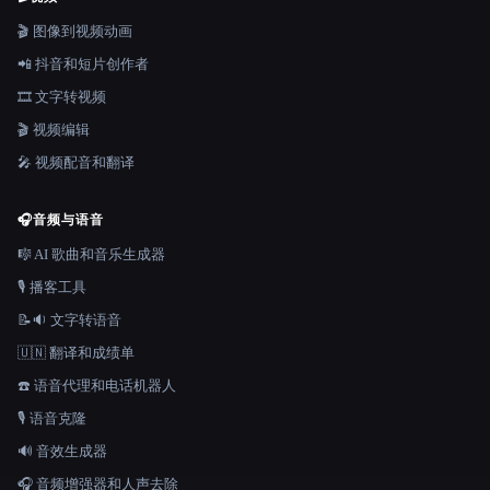
🎬 图像到视频动画
📲 抖音和短片创作者
🎞️ 文字转视频
🎬 视频编辑
🎤 视频配音和翻译
🎧
音频与语音
🎼 AI 歌曲和音乐生成器
🎙️ 播客工具
📝🔉 文字转语音
🇺🇳 翻译和成绩单
☎️ 语音代理和电话机器人
🎙️ 语音克隆
🔊 音效生成器
🎧 音频增强器和人声去除