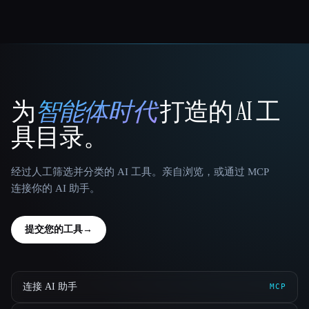
为
智能体时代
打造的 AI 工
That AI Collection
具目录。
经过人工筛选并分类的 AI 工具。亲自浏览，或通过 MCP
连接你的 AI 助手。
提交您的工具
→
连接 AI 助手
MCP