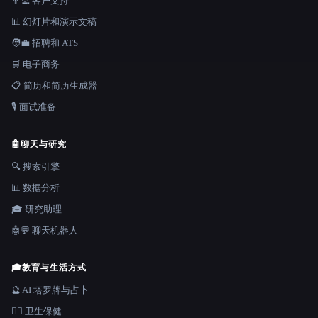
👨‍💻 客户支持
📊 幻灯片和演示文稿
🧑‍💼 招聘和 ATS
🛒 电子商务
📋 简历和简历生成器
🎙️ 面试准备
🤖
聊天与研究
🔍 搜索引擎
📊 数据分析
🎓 研究助理
🤖💬 聊天机器人
🎓
教育与生活方式
🔮 AI 塔罗牌与占卜
👩‍⚕️ 卫生保健