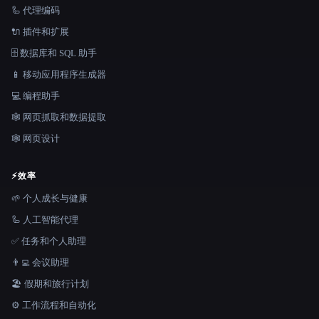
🦾 代理编码
🔌 插件和扩展
🗄️ 数据库和 SQL 助手
📱 移动应用程序生成器
💻 编程助手
🕸️ 网页抓取和数据提取
🕸 网页设计
⚡
效率
🌱 个人成长与健康
🦾 人工智能代理
✅ 任务和个人助理
👨‍💻 会议助理
🏖 假期和旅行计划
⚙️ 工作流程和自动化