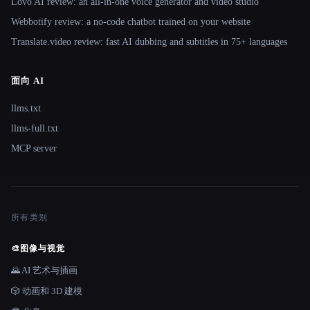
Lovo AI review: an all-in-one voice generator and video studio
Webbotify review: a no-code chatbot trained on your website
Translate.video review: fast AI dubbing and subtitles in 75+ languages
面向 AI
llms.txt
llms-full.txt
MCP server
所有类别
🎨
图像与视觉
🌄 AI 艺术与插画
🎲 动画和 3D 建模