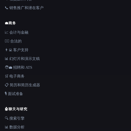
📞 销售推广和潜在客户
💼
商务
📈 会计与金融
👩‍⚖️ 合法的
👨‍💻 客户支持
📊 幻灯片和演示文稿
🧑‍💼 招聘和 ATS
🛒 电子商务
📋 简历和简历生成器
🎙️ 面试准备
🤖
聊天与研究
🔍 搜索引擎
📊 数据分析