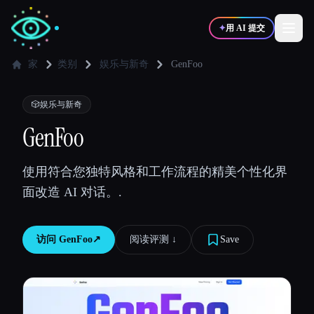
✦
用 AI 提交
家
类别
娱乐与新奇
GenFoo
✍️
🎨
写作者
设计师
🎲
娱乐与新奇
GenFoo
💻
📈
开发者
营销
使用符合您独特风格和工作流程的精美个性化界
面改造 AI 对话。.
🎓
🎬
学生
创作者
访问
GenFoo
↗︎
阅读评测 ↓︎
Save
博客
比较工具