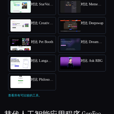
对比 StarVoiceAi
对比 MemeGenAI
对比 Creative QR codes using AI
对比 Deepswap
对比 Pet Booth
对比 DreamGen: AI role-playing and strory-writing
对比 Langame card game
对比 Ask RBG
对比 Philosophy
查看所有可比较的工具。