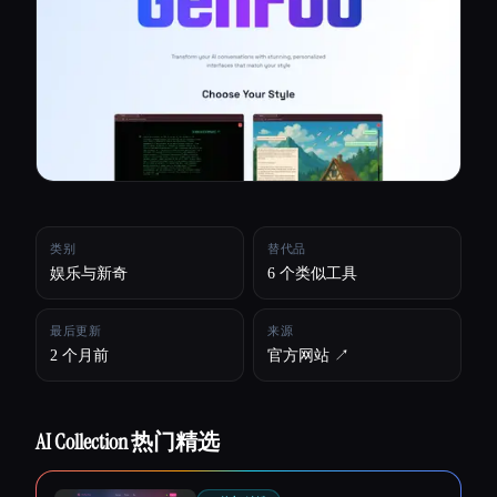
所有分类
关于
类别
替代品
娱乐与新奇
6 个类似工具
最后更新
来源
2 个月前
官方网站 ↗︎
AI Collection 热门精选
Esc