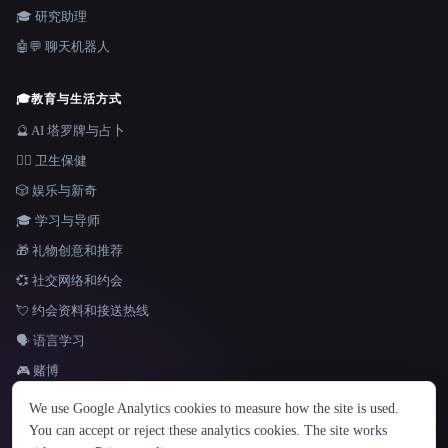
🎓 研究助理
🤖💬 聊天机器人
🎓
教育与生活方式
🔮 AI 塔罗牌与占卜
👩‍⚕️ 卫生保健
🎲 娱乐与新奇
🎓 学习与导师
🎁 礼物创意和推荐
💞 社交网络和约会
💘 约会资料和接送热线
🗣️ 语言学习
🎮 赌博
语言
We use Google Analytics cookies to measure how the site is used.
English
español
Français
Русский
简体中文
You can accept or reject these analytics cookies. The site works
Hindi