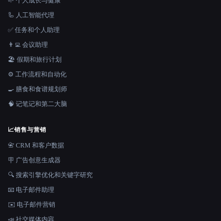
🌱 个人成长与健康
🦾 人工智能代理
✅ 任务和个人助理
👨‍💻 会议助理
🏖 假期和旅行计划
⚙️ 工作流程和自动化
🍳 膳食和食谱规划师
🧠 记笔记和第二大脑
📈
销售与营销
📇 CRM 和客户数据
🪧 广告创意生成器
🔍 搜索引擎优化和关键字研究
📧 电子邮件助理
✉️ 电子邮件营销
📣 社交媒体内容