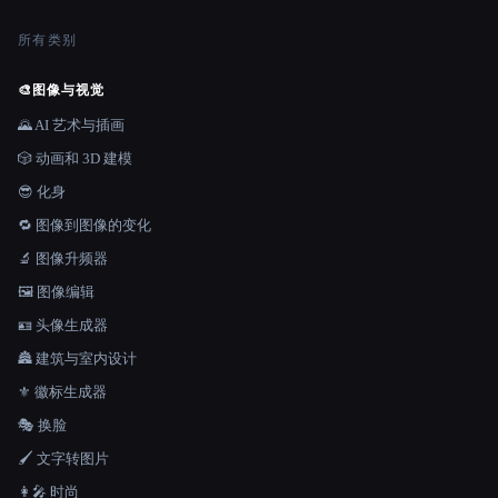
所有类别
🎨
图像与视觉
🌄 AI 艺术与插画
🎲 动画和 3D 建模
😎 化身
🔁 图像到图像的变化
🔬 图像升频器
🖼️ 图像编辑
🪪 头像生成器
🏯 建筑与室内设计
⚜️ 徽标生成器
🎭 换脸
🖌️ 文字转图片
👩‍🎤 时尚