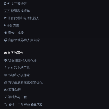
📝🔉 文字转语音
🇺🇳 翻译和成绩单
☎️ 语音代理和电话机器人
🎙️ 语音克隆
🔊 音效生成器
🎧 音频增强器和人声去除
✍️
文字与写作
🕵️ AI 探测器和人性化器
📄 PDF 和文档工具
📖 书籍和小说作家
📠 内容生成和搜索引擎优化
✍️ 写作助理
💡 即时库与工程
🏷️ 名称、口号和命名生成器