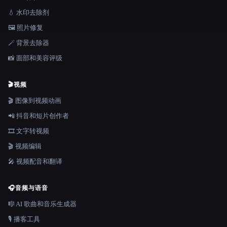
💧 水印去除剂
🖼️ 照片修复
🪄 背景去除器
📸 面部和美容评级
🎬
视频
🎬 图像到视频动画
📲 抖音和短片创作者
🎞️ 文字转视频
🎬 视频编辑
🎤 视频配音和翻译
🎧
音频与语音
🎼 AI 歌曲和音乐生成器
🎙️ 播客工具