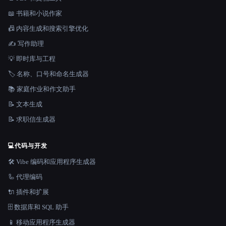
📖 书籍和小说作家
📠 内容生成和搜索引擎优化
✍️ 写作助理
💡 即时库与工程
🏷️ 名称、口号和命名生成器
📚 家庭作业和作文助手
📝 文本生成
📝 求职信生成器
💻
代码与开发
🛠️ Vibe 编码和应用程序生成器
🦾 代理编码
🔌 插件和扩展
🗄️ 数据库和 SQL 助手
📱 移动应用程序生成器