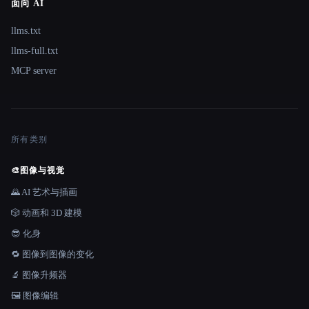
面向 AI
llms.txt
llms-full.txt
MCP server
所有类别
🎨
图像与视觉
🌄 AI 艺术与插画
🎲 动画和 3D 建模
😎 化身
🔁 图像到图像的变化
🔬 图像升频器
🖼️ 图像编辑