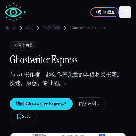
✦
用 AI 提交
家
类别
写作助理
Ghostwriter Express
✍️
🎨
写作者
设计师
✍️
写作助理
Ghostwriter Express
💻
📈
开发者
营销
与 AI 书作者一起创作高质量的非虚构类书籍。
快速。原创。专业的。.
🎓
🎬
学生
创作者
访问
Ghostwriter Express
↗︎
阅读评测 ↓︎
Save
博客
比较工具