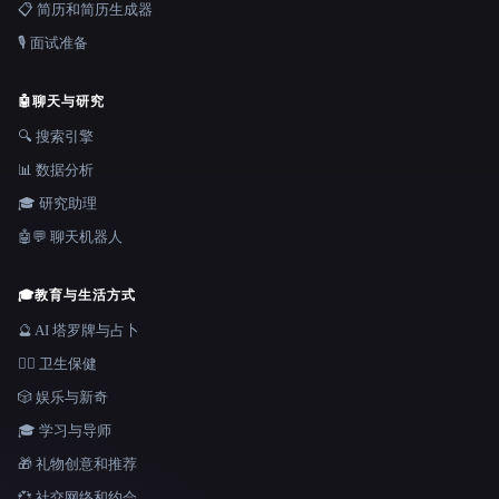
📋 简历和简历生成器
🎙️ 面试准备
🤖
聊天与研究
🔍 搜索引擎
📊 数据分析
🎓 研究助理
🤖💬 聊天机器人
🎓
教育与生活方式
🔮 AI 塔罗牌与占卜
👩‍⚕️ 卫生保健
🎲 娱乐与新奇
🎓 学习与导师
🎁 礼物创意和推荐
💞 社交网络和约会