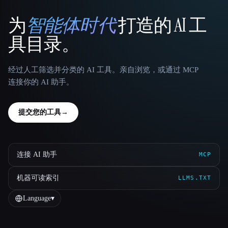
为
智能体时代
打造的 AI 工
That AI Collection
具目录。
经过人工筛选并分类的 AI 工具。亲自浏览，或通过 MCP
连接你的 AI 助手。
提交您的工具
→
连接 AI 助手
MCP
机器可读索引
LLMS.TXT
Language
▾