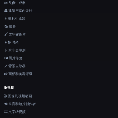
🪪 头像生成器
🏯 建筑与室内设计
⚜️ 徽标生成器
🎭 换脸
🖌️ 文字转图片
👩‍🎤 时尚
💧 水印去除剂
🖼️ 照片修复
🪄 背景去除器
📸 面部和美容评级
🎬
视频
🎬 图像到视频动画
📲 抖音和短片创作者
🎞️ 文字转视频