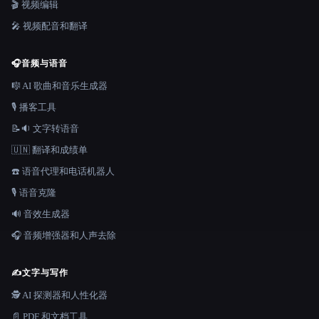
🎬 视频编辑
🎤 视频配音和翻译
🎧
音频与语音
🎼 AI 歌曲和音乐生成器
🎙️ 播客工具
📝🔉 文字转语音
🇺🇳 翻译和成绩单
☎️ 语音代理和电话机器人
🎙️ 语音克隆
🔊 音效生成器
🎧 音频增强器和人声去除
✍️
文字与写作
🕵️ AI 探测器和人性化器
📄 PDF 和文档工具