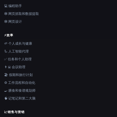
💻 编程助手
🕸️ 网页抓取和数据提取
🕸 网页设计
⚡
效率
🌱 个人成长与健康
🦾 人工智能代理
✅ 任务和个人助理
👨‍💻 会议助理
🏖 假期和旅行计划
⚙️ 工作流程和自动化
🍳 膳食和食谱规划师
🧠 记笔记和第二大脑
📈
销售与营销