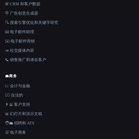
📇 CRM 和客户数据
🪧 广告创意生成器
🔍 搜索引擎优化和关键字研究
📧 电子邮件助理
✉️ 电子邮件营销
📣 社交媒体内容
📞 销售推广和潜在客户
💼
商务
📈 会计与金融
👩‍⚖️ 合法的
👨‍💻 客户支持
📊 幻灯片和演示文稿
🧑‍💼 招聘和 ATS
🛒 电子商务