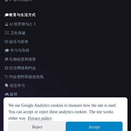
🎓
教育与生活方式
🔮 AI 塔罗牌与占卜
👩‍⚕️ 卫生保健
🎲 娱乐与新奇
🎓 学习与导师
🎁 礼物创意和推荐
💞 社交网络和约会
💘 约会资料和接送热线
🗣️ 语言学习
🎮 赌博
语言
We use Google Analytics cookies to measure how the site is used.
English
español
Français
Русский
简体中文
You can accept or reject these analytics cookies. The site works
Hindi
either way.
Privacy policy
.
© 2026 That AI Collection. 保留所有权利。
·
服务条款
·
隐私政策
·
·
Site information
Built with Metatron ★
Reject
Accept
build de3d624c
Sign up