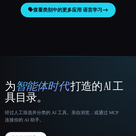
🗣️
查看类别中的更多应用
语言学习
为
智能体时代
打造的 AI 工
That AI Collection
具目录。
经过人工筛选并分类的 AI 工具。亲自浏览，或通过 MCP
连接你的 AI 助手。