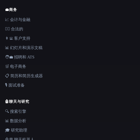
💼
商务
📈 会计与金融
👩‍⚖️ 合法的
👨‍💻 客户支持
📊 幻灯片和演示文稿
🧑‍💼 招聘和 ATS
🛒 电子商务
📋 简历和简历生成器
🎙️ 面试准备
🤖
聊天与研究
🔍 搜索引擎
📊 数据分析
🎓 研究助理
🤖💬 聊天机器人