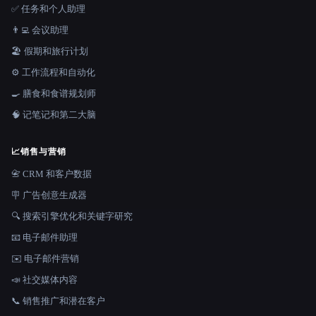
✅ 任务和个人助理
👨‍💻 会议助理
🏖 假期和旅行计划
⚙️ 工作流程和自动化
🍳 膳食和食谱规划师
🧠 记笔记和第二大脑
📈
销售与营销
📇 CRM 和客户数据
🪧 广告创意生成器
🔍 搜索引擎优化和关键字研究
📧 电子邮件助理
✉️ 电子邮件营销
📣 社交媒体内容
📞 销售推广和潜在客户