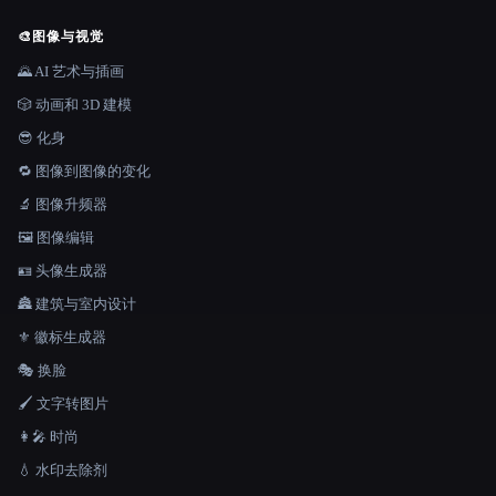
🎨
图像与视觉
🌄 AI 艺术与插画
🎲 动画和 3D 建模
😎 化身
🔁 图像到图像的变化
🔬 图像升频器
🖼️ 图像编辑
🪪 头像生成器
🏯 建筑与室内设计
⚜️ 徽标生成器
🎭 换脸
🖌️ 文字转图片
👩‍🎤 时尚
💧 水印去除剂