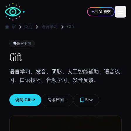
✦
用 AI 提交
家
类别
语言学习
Gift
✍️
🎨
写作者
设计师
🗣️
语言学习
Gift
💻
📈
开发者
营销
语言学习、发音、阴影、人工智能辅助、语音练
习、口语技巧、音频学习、发音反馈.
🎓
🎬
学生
创作者
访问
Gift
↗︎
阅读评测 ↓︎
Save
博客
比较工具