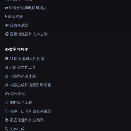
☎️ 语音代理和电话机器人
🎙️ 语音克隆
🔊 音效生成器
🎧 音频增强器和人声去除
✍️
文字与写作
🕵️ AI 探测器和人性化器
📄 PDF 和文档工具
📖 书籍和小说作家
📠 内容生成和搜索引擎优化
✍️ 写作助理
💡 即时库与工程
🏷️ 名称、口号和命名生成器
📚 家庭作业和作文助手
📝 文本生成