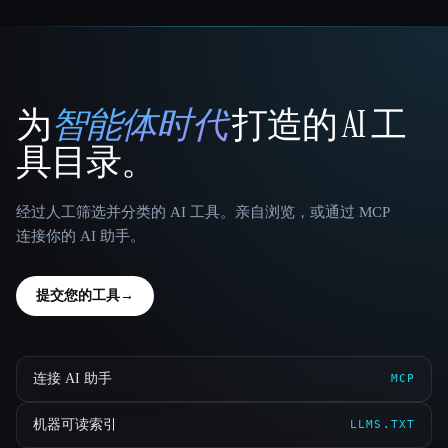
为
智能体时代
打造的 AI 工
That AI Collection
具目录。
经过人工筛选并分类的 AI 工具。亲自浏览，或通过 MCP
连接你的 AI 助手。
提交您的工具
→
连接 AI 助手
MCP
机器可读索引
LLMS.TXT