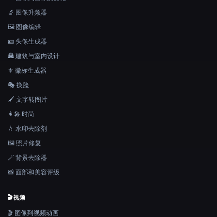
🔬 图像升频器
🖼️ 图像编辑
🪪 头像生成器
🏯 建筑与室内设计
⚜️ 徽标生成器
🎭 换脸
🖌️ 文字转图片
👩‍🎤 时尚
💧 水印去除剂
🖼️ 照片修复
🪄 背景去除器
📸 面部和美容评级
🎬
视频
🎬 图像到视频动画