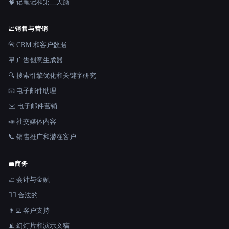
🧠 记笔记和第二大脑
📈
销售与营销
📇 CRM 和客户数据
🪧 广告创意生成器
🔍 搜索引擎优化和关键字研究
📧 电子邮件助理
✉️ 电子邮件营销
📣 社交媒体内容
📞 销售推广和潜在客户
💼
商务
📈 会计与金融
👩‍⚖️ 合法的
👨‍💻 客户支持
📊 幻灯片和演示文稿