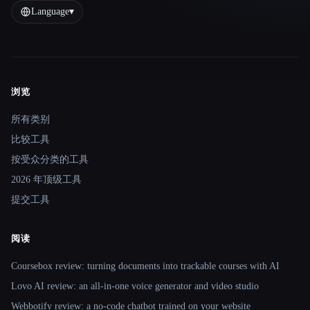
Language
▾
浏览
Site navigation
所有类别
比较工具
按受众分类的工具
2026 年顶级工具
提交工具
阅读
Coursebox review: turning documents into trackable courses with AI
Lovo AI review: an all-in-one voice generator and video studio
Webbotify review: a no-code chatbot trained on your website