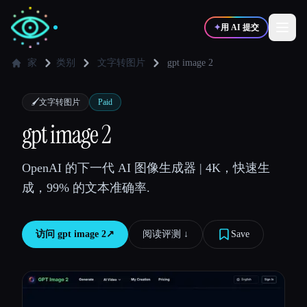
✦
用 AI 提交
家
类别
文字转图片
gpt image 2
✍️
🎨
写作者
设计师
🖌️
文字转图片
Paid
gpt image 2
💻
📈
开发者
营销
OpenAI 的下一代 AI 图像生成器 | 4K，快速生
成，99% 的文本准确率.
🎓
🎬
学生
创作者
访问
gpt image 2
↗︎
阅读评测 ↓︎
Save
博客
比较工具