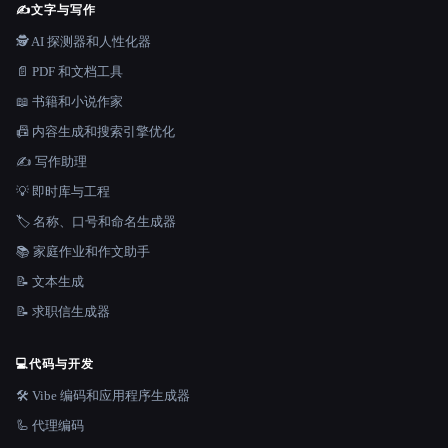
✍️
文字与写作
🕵️ AI 探测器和人性化器
📄 PDF 和文档工具
📖 书籍和小说作家
📠 内容生成和搜索引擎优化
✍️ 写作助理
💡 即时库与工程
🏷️ 名称、口号和命名生成器
📚 家庭作业和作文助手
📝 文本生成
📝 求职信生成器
💻
代码与开发
🛠️ Vibe 编码和应用程序生成器
🦾 代理编码