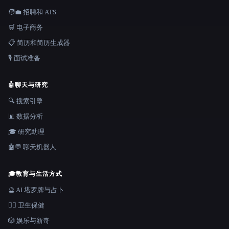
🧑‍💼 招聘和 ATS
🛒 电子商务
📋 简历和简历生成器
🎙️ 面试准备
🤖
聊天与研究
🔍 搜索引擎
📊 数据分析
🎓 研究助理
🤖💬 聊天机器人
🎓
教育与生活方式
🔮 AI 塔罗牌与占卜
👩‍⚕️ 卫生保健
🎲 娱乐与新奇