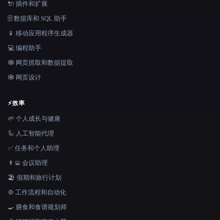
🔌 插件和扩展
🗄️ 数据库和 SQL 助手
📱 移动应用程序生成器
💻 编程助手
🕸️ 网页抓取和数据提取
🕸 网页设计
⚡
效率
🌱 个人成长与健康
🦾 人工智能代理
✅ 任务和个人助理
👨‍💻 会议助理
🏖 假期和旅行计划
⚙️ 工作流程和自动化
🍳 膳食和食谱规划师