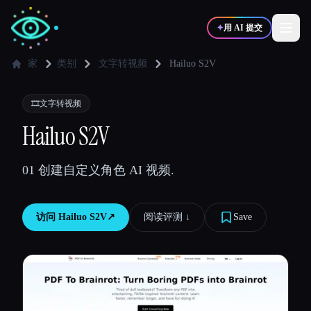
✦
用 AI 提交
家
类别
文字转视频
Hailuo S2V
✍️
🎨
写作者
设计师
🎞️
文字转视频
Hailuo S2V
💻
📈
开发者
营销
01 创建自定义角色 AI 视频.
🎓
🎬
学生
创作者
访问
Hailuo S2V
↗︎
阅读评测 ↓︎
Save
博客
比较工具