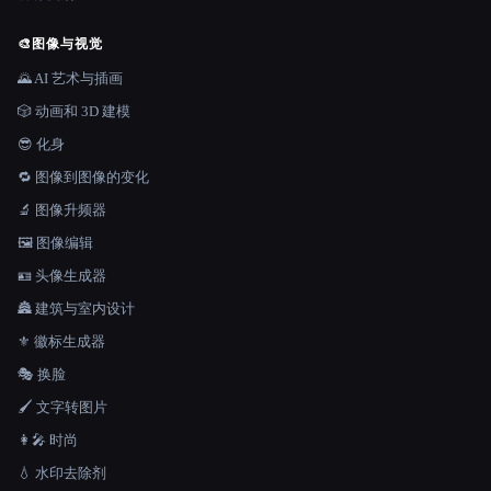
🎨
图像与视觉
🌄 AI 艺术与插画
🎲 动画和 3D 建模
😎 化身
🔁 图像到图像的变化
🔬 图像升频器
🖼️ 图像编辑
🪪 头像生成器
🏯 建筑与室内设计
⚜️ 徽标生成器
🎭 换脸
🖌️ 文字转图片
👩‍🎤 时尚
💧 水印去除剂