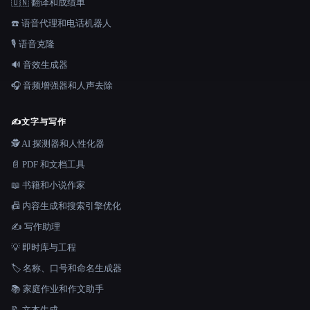
🇺🇳 翻译和成绩单
☎️ 语音代理和电话机器人
🎙️ 语音克隆
🔊 音效生成器
🎧 音频增强器和人声去除
✍️
文字与写作
🕵️ AI 探测器和人性化器
📄 PDF 和文档工具
📖 书籍和小说作家
📠 内容生成和搜索引擎优化
✍️ 写作助理
💡 即时库与工程
🏷️ 名称、口号和命名生成器
📚 家庭作业和作文助手
📝 文本生成