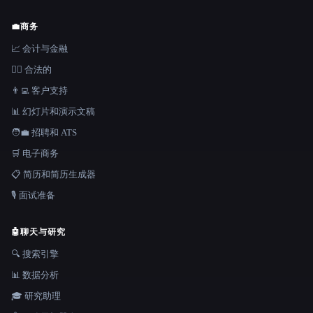
💼
商务
📈 会计与金融
👩‍⚖️ 合法的
👨‍💻 客户支持
📊 幻灯片和演示文稿
🧑‍💼 招聘和 ATS
🛒 电子商务
📋 简历和简历生成器
🎙️ 面试准备
🤖
聊天与研究
🔍 搜索引擎
📊 数据分析
🎓 研究助理