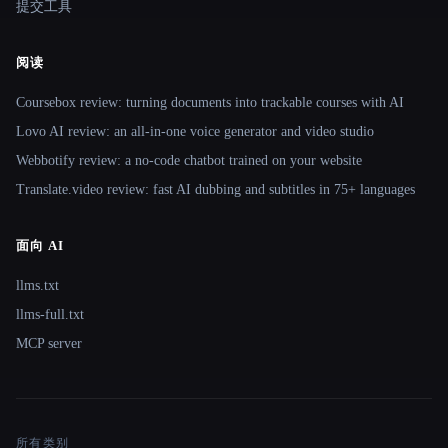
提交工具
阅读
Coursebox review: turning documents into trackable courses with AI
Lovo AI review: an all-in-one voice generator and video studio
Webbotify review: a no-code chatbot trained on your website
Translate.video review: fast AI dubbing and subtitles in 75+ languages
面向 AI
llms.txt
llms-full.txt
MCP server
所有类别