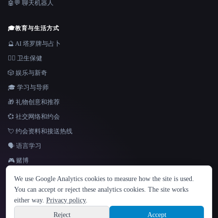
🤖💬 聊天机器人
🎓
教育与生活方式
🔮 AI 塔罗牌与占卜
👩‍⚕️ 卫生保健
🎲 娱乐与新奇
🎓 学习与导师
🎁 礼物创意和推荐
💞 社交网络和约会
💘 约会资料和接送热线
🗣️ 语言学习
🎮 赌博
语言
We use Google Analytics cookies to measure how the site is used.
English
español
Français
Русский
简体中文
You can accept or reject these analytics cookies. The site works
Hindi
either way.
Privacy policy
.
© 2026 That AI Collection. 保留所有权利。
·
服务条款
·
隐私政策
·
·
Site information
Built with Metatron ★
Reject
Accept