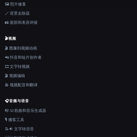
🖼️ 照片修复
🪄 背景去除器
📸 面部和美容评级
🎬
视频
🎬 图像到视频动画
📲 抖音和短片创作者
🎞️ 文字转视频
🎬 视频编辑
🎤 视频配音和翻译
🎧
音频与语音
🎼 AI 歌曲和音乐生成器
🎙️ 播客工具
📝🔉 文字转语音