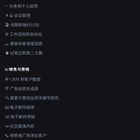
✅ 任务和个人助理
👨‍💻 会议助理
🏖 假期和旅行计划
⚙️ 工作流程和自动化
🍳 膳食和食谱规划师
🧠 记笔记和第二大脑
📈
销售与营销
📇 CRM 和客户数据
🪧 广告创意生成器
🔍 搜索引擎优化和关键字研究
📧 电子邮件助理
✉️ 电子邮件营销
📣 社交媒体内容
📞 销售推广和潜在客户