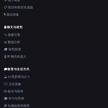
🛒 电子商务
📋 简历和简历生成器
🎙️ 面试准备
🤖
聊天与研究
🔍 搜索引擎
📊 数据分析
🎓 研究助理
🤖💬 聊天机器人
🎓
教育与生活方式
🔮 AI 塔罗牌与占卜
👩‍⚕️ 卫生保健
🎲 娱乐与新奇
🎓 学习与导师
🎁 礼物创意和推荐