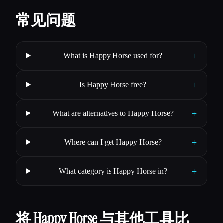
常见问题
+
What is Happy Horse used for?
+
Is Happy Horse free?
+
What are alternatives to Happy Horse?
+
Where can I get Happy Horse?
+
What category is Happy Horse in?
将 Happy Horse 与其他工具比