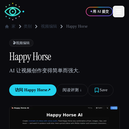
✦
用 AI 提交
家
类别
视频编辑
Happy Horse
✍️
🎨
写作者
设计师
🎬
视频编辑
Happy Horse
💻
📈
开发者
营销
AI 让视频创作变得简单而强大.
🎓
🎬
学生
创作者
访问
Happy Horse
↗︎
阅读评测 ↓︎
Save
博客
比较工具