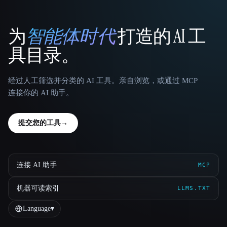
为
智能体时代
打造的 AI 工
That AI Collection
具目录。
经过人工筛选并分类的 AI 工具。亲自浏览，或通过 MCP
连接你的 AI 助手。
提交您的工具
→
连接 AI 助手
MCP
机器可读索引
LLMS.TXT
Language
▾