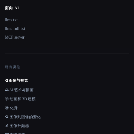
面向 AI
llms.txt
llms-full.txt
MCP server
所有类别
🎨
图像与视觉
🌄 AI 艺术与插画
🎲 动画和 3D 建模
😎 化身
🔁 图像到图像的变化
🔬 图像升频器