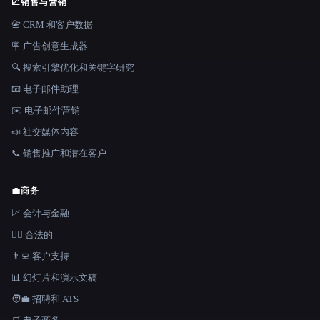
📈
销售与营销
📇 CRM 和客户数据
🪧 广告创意生成器
🔍 搜索引擎优化和关键字研究
📧 电子邮件助理
✉️ 电子邮件营销
📣 社交媒体内容
📞 销售推广和潜在客户
💼
商务
📈 会计与金融
👩‍⚖️ 合法的
👨‍💻 客户支持
📊 幻灯片和演示文稿
🧑‍💼 招聘和 ATS