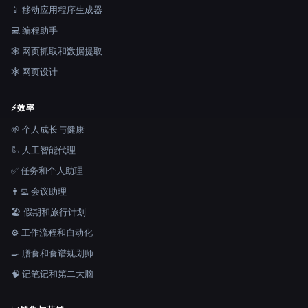
📱 移动应用程序生成器
💻 编程助手
🕸️ 网页抓取和数据提取
🕸 网页设计
⚡
效率
🌱 个人成长与健康
🦾 人工智能代理
✅ 任务和个人助理
👨‍💻 会议助理
🏖 假期和旅行计划
⚙️ 工作流程和自动化
🍳 膳食和食谱规划师
🧠 记笔记和第二大脑