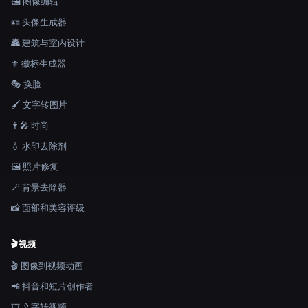
🖼️ 图像编辑
🪪 头像生成器
🏯 建筑与室内设计
⚜️ 徽标生成器
🎭 换脸
🖌️ 文字转图片
👩‍🎤 时尚
💧 水印去除剂
🖼️ 照片修复
🪄 背景去除器
📸 面部和美容评级
🎬
视频
🎬 图像到视频动画
📲 抖音和短片创作者
🎞️ 文字转视频