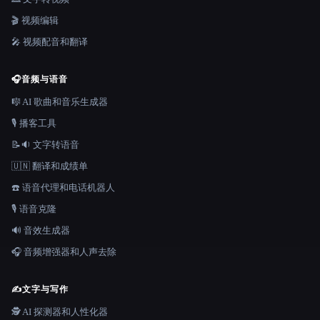
🎬 视频编辑
🎤 视频配音和翻译
🎧
音频与语音
🎼 AI 歌曲和音乐生成器
🎙️ 播客工具
📝🔉 文字转语音
🇺🇳 翻译和成绩单
☎️ 语音代理和电话机器人
🎙️ 语音克隆
🔊 音效生成器
🎧 音频增强器和人声去除
✍️
文字与写作
🕵️ AI 探测器和人性化器