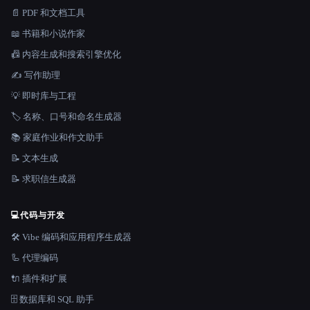
📄 PDF 和文档工具
📖 书籍和小说作家
📠 内容生成和搜索引擎优化
✍️ 写作助理
💡 即时库与工程
🏷️ 名称、口号和命名生成器
📚 家庭作业和作文助手
📝 文本生成
📝 求职信生成器
💻
代码与开发
🛠️ Vibe 编码和应用程序生成器
🦾 代理编码
🔌 插件和扩展
🗄️ 数据库和 SQL 助手