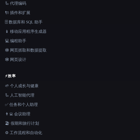
🦾 代理编码
🔌 插件和扩展
🗄️ 数据库和 SQL 助手
📱 移动应用程序生成器
💻 编程助手
🕸️ 网页抓取和数据提取
🕸 网页设计
⚡
效率
🌱 个人成长与健康
🦾 人工智能代理
✅ 任务和个人助理
👨‍💻 会议助理
🏖 假期和旅行计划
⚙️ 工作流程和自动化