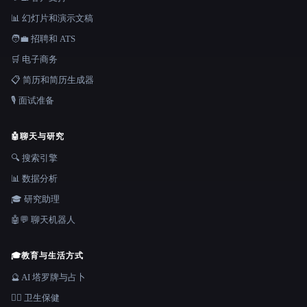
📊 幻灯片和演示文稿
🧑‍💼 招聘和 ATS
🛒 电子商务
📋 简历和简历生成器
🎙️ 面试准备
🤖
聊天与研究
🔍 搜索引擎
📊 数据分析
🎓 研究助理
🤖💬 聊天机器人
🎓
教育与生活方式
🔮 AI 塔罗牌与占卜
👩‍⚕️ 卫生保健