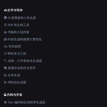
✍️
文字与写作
🕵️ AI 探测器和人性化器
📄 PDF 和文档工具
📖 书籍和小说作家
📠 内容生成和搜索引擎优化
✍️ 写作助理
💡 即时库与工程
🏷️ 名称、口号和命名生成器
📚 家庭作业和作文助手
📝 文本生成
📝 求职信生成器
💻
代码与开发
🛠️ Vibe 编码和应用程序生成器