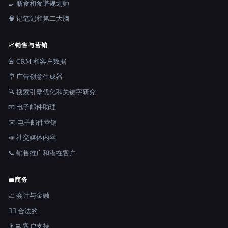
🍳 膳食和食谱规划师
🧠 记笔记和第二大脑
📈
销售与营销
📇 CRM 和客户数据
🪧 广告创意生成器
🔍 搜索引擎优化和关键字研究
📧 电子邮件助理
✉️ 电子邮件营销
📣 社交媒体内容
📞 销售推广和潜在客户
💼
商务
📈 会计与金融
👩‍⚖️ 合法的
👨‍💻 客户支持