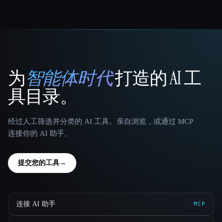
为
智能体时代
打造的 AI 工
That AI Collection
具目录。
经过人工筛选并分类的 AI 工具。亲自浏览，或通过 MCP
连接你的 AI 助手。
提交您的工具
→
连接 AI 助手
MCP