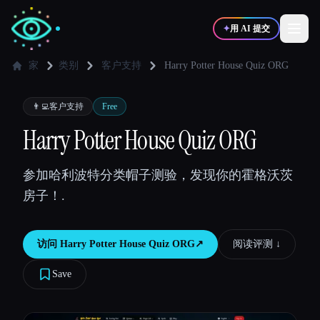
✦
用 AI 提交
家
类别
客户支持
Harry Potter House Quiz ORG
✍️
🎨
写作者
设计师
👨‍💻
客户支持
Free
Harry Potter House Quiz ORG
💻
📈
开发者
营销
参加哈利波特分类帽子测验，发现你的霍格沃茨
房子！.
🎓
🎬
学生
创作者
访问
Harry Potter House Quiz ORG
↗︎
阅读评测 ↓︎
Save
博客
比较工具