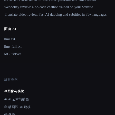
Webbotify review: a no-code chatbot trained on your website
Translate.video review: fast AI dubbing and subtitles in 75+ languages
面向 AI
llms.txt
llms-full.txt
MCP server
所有类别
🎨
图像与视觉
🌄 AI 艺术与插画
🎲 动画和 3D 建模
😎 化身