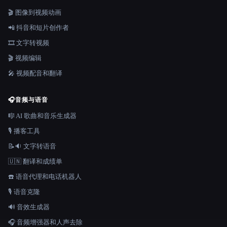
🎬 图像到视频动画
📲 抖音和短片创作者
🎞️ 文字转视频
🎬 视频编辑
🎤 视频配音和翻译
🎧
音频与语音
🎼 AI 歌曲和音乐生成器
🎙️ 播客工具
📝🔉 文字转语音
🇺🇳 翻译和成绩单
☎️ 语音代理和电话机器人
🎙️ 语音克隆
🔊 音效生成器
🎧 音频增强器和人声去除