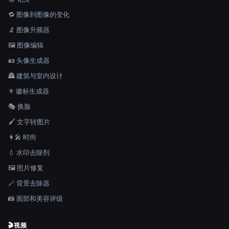
🔁 图像到图像的变化
🔬 图像升频器
🖼️ 图像编辑
🪪 头像生成器
🏯 建筑与室内设计
⚜️ 徽标生成器
🎭 换脸
🖌️ 文字转图片
👩‍🎤 时尚
💧 水印去除剂
🖼️ 照片修复
🪄 背景去除器
📸 面部和美容评级
🎬
视频