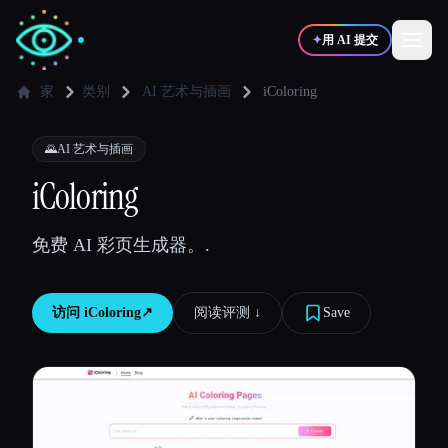
✦
用 AI 提交
家
类别
AI 艺术与插画
iColoring
✍️
🎨
写作者
设计师
🌄
AI 艺术与插画
iColoring
💻
📈
开发者
营销
免费 AI 彩页生成器。.
🎓
🎬
学生
创作者
访问
iColoring
↗︎
阅读评测 ↓︎
Save
博客
比较工具