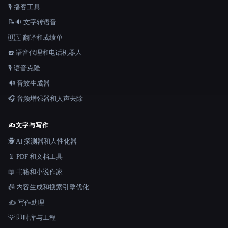
🎙️ 播客工具
📝🔉 文字转语音
🇺🇳 翻译和成绩单
☎️ 语音代理和电话机器人
🎙️ 语音克隆
🔊 音效生成器
🎧 音频增强器和人声去除
✍️
文字与写作
🕵️ AI 探测器和人性化器
📄 PDF 和文档工具
📖 书籍和小说作家
📠 内容生成和搜索引擎优化
✍️ 写作助理
💡 即时库与工程