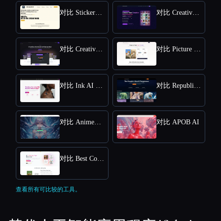
对比 StickerIt.AI
对比 CreativePixel
对比 Creative Fabrica
对比 Picture to Drawing
对比 Ink AI - Tattoo Generator
对比 Republiclabs.ai
对比 AnimeGenius
对比 APOB AI
对比 Best Coloring Pages AI
查看所有可比较的工具。