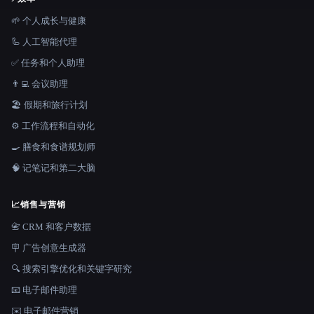
🌱 个人成长与健康
🦾 人工智能代理
✅ 任务和个人助理
👨‍💻 会议助理
🏖 假期和旅行计划
⚙️ 工作流程和自动化
🍳 膳食和食谱规划师
🧠 记笔记和第二大脑
📈
销售与营销
📇 CRM 和客户数据
🪧 广告创意生成器
🔍 搜索引擎优化和关键字研究
📧 电子邮件助理
✉️ 电子邮件营销