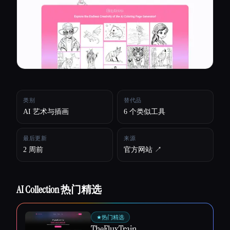
所有分类
关于
类别
替代品
AI 艺术与插画
6 个类似工具
最后更新
来源
2 周前
官方网站 ↗︎
AI Collection 热门精选
Esc
★
热门精选
TheFluxTrain