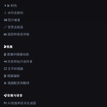
👩‍🎤 时尚
💧 水印去除剂
🖼️ 照片修复
🪄 背景去除器
📸 面部和美容评级
🎬
视频
🎬 图像到视频动画
📲 抖音和短片创作者
🎞️ 文字转视频
🎬 视频编辑
🎤 视频配音和翻译
🎧
音频与语音
🎼 AI 歌曲和音乐生成器