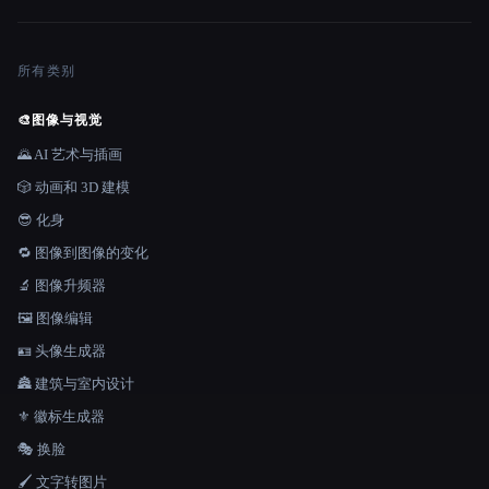
所有类别
🎨
图像与视觉
🌄 AI 艺术与插画
🎲 动画和 3D 建模
😎 化身
🔁 图像到图像的变化
🔬 图像升频器
🖼️ 图像编辑
🪪 头像生成器
🏯 建筑与室内设计
⚜️ 徽标生成器
🎭 换脸
🖌️ 文字转图片