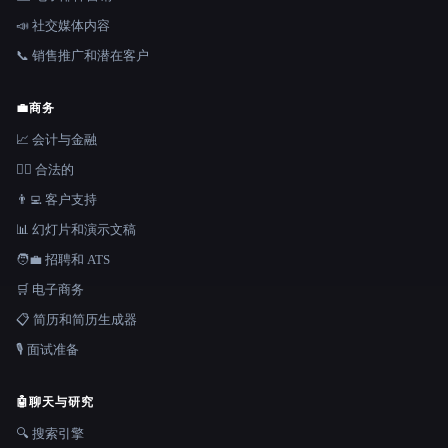
📣 社交媒体内容
📞 销售推广和潜在客户
💼
商务
📈 会计与金融
👩‍⚖️ 合法的
👨‍💻 客户支持
📊 幻灯片和演示文稿
🧑‍💼 招聘和 ATS
🛒 电子商务
📋 简历和简历生成器
🎙️ 面试准备
🤖
聊天与研究
🔍 搜索引擎