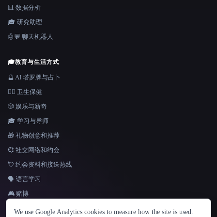
📊 数据分析
🎓 研究助理
🤖💬 聊天机器人
🎓
教育与生活方式
🔮 AI 塔罗牌与占卜
👩‍⚕️ 卫生保健
🎲 娱乐与新奇
🎓 学习与导师
🎁 礼物创意和推荐
💞 社交网络和约会
💘 约会资料和接送热线
🗣️ 语言学习
🎮 赌博
语言
We use Google Analytics cookies to measure how the site is used.
English
español
Français
Русский
简体中文