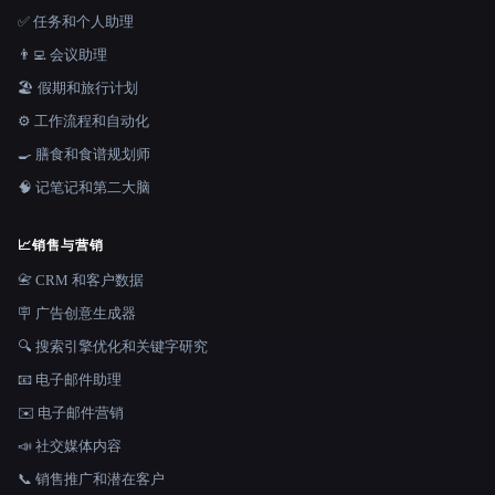
✅ 任务和个人助理
👨‍💻 会议助理
🏖 假期和旅行计划
⚙️ 工作流程和自动化
🍳 膳食和食谱规划师
🧠 记笔记和第二大脑
📈
销售与营销
📇 CRM 和客户数据
🪧 广告创意生成器
🔍 搜索引擎优化和关键字研究
📧 电子邮件助理
✉️ 电子邮件营销
📣 社交媒体内容
📞 销售推广和潜在客户