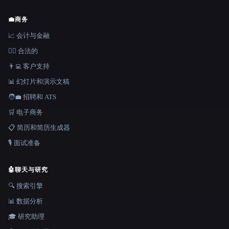
💼
商务
📈 会计与金融
👩‍⚖️ 合法的
👨‍💻 客户支持
📊 幻灯片和演示文稿
🧑‍💼 招聘和 ATS
🛒 电子商务
📋 简历和简历生成器
🎙️ 面试准备
🤖
聊天与研究
🔍 搜索引擎
📊 数据分析
🎓 研究助理