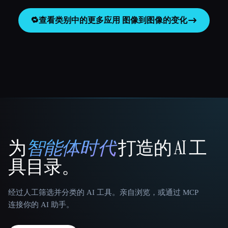
🔁
查看类别中的更多应用
图像到图像的变化
为
智能体时代
打造的 AI 工
That AI Collection
具目录。
经过人工筛选并分类的 AI 工具。亲自浏览，或通过 MCP
连接你的 AI 助手。