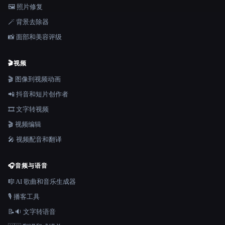
🖼️ 照片修复
🪄 背景去除器
📸 面部和美容评级
🎬
视频
🎬 图像到视频动画
📲 抖音和短片创作者
🎞️ 文字转视频
🎬 视频编辑
🎤 视频配音和翻译
🎧
音频与语音
🎼 AI 歌曲和音乐生成器
🎙️ 播客工具
📝🔉 文字转语音