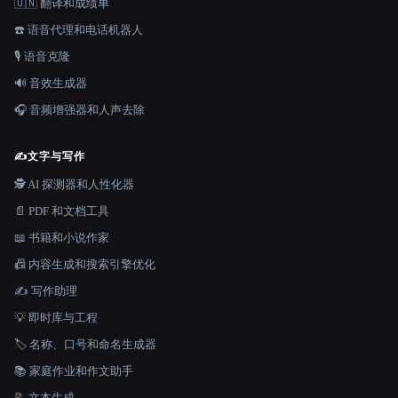
🇺🇳 翻译和成绩单
☎️ 语音代理和电话机器人
🎙️ 语音克隆
🔊 音效生成器
🎧 音频增强器和人声去除
✍️
文字与写作
🕵️ AI 探测器和人性化器
📄 PDF 和文档工具
📖 书籍和小说作家
📠 内容生成和搜索引擎优化
✍️ 写作助理
💡 即时库与工程
🏷️ 名称、口号和命名生成器
📚 家庭作业和作文助手
📝 文本生成