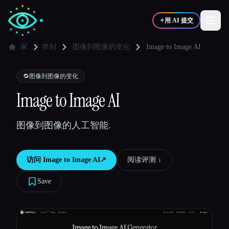
✦
用 AI 提交
家
类别
图像到图像的变化
Image to Image AI
✍️
🎨
写作者
设计师
🔁
图像到图像的变化
Image to Image AI
💻
📈
开发者
营销
图像到图像的人工智能.
🎓
🎬
学生
创作者
访问
Image to Image AI
↗︎
阅读评测 ↓︎
Save
博客
比较工具