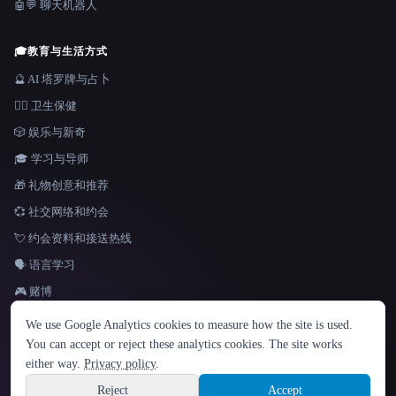
🤖💬 聊天机器人
🎓
教育与生活方式
🔮 AI 塔罗牌与占卜
👩‍⚕️ 卫生保健
🎲 娱乐与新奇
🎓 学习与导师
🎁 礼物创意和推荐
💞 社交网络和约会
💘 约会资料和接送热线
🗣️ 语言学习
🎮 赌博
语言
We use Google Analytics cookies to measure how the site is used.
English
español
Français
Русский
简体中文
You can accept or reject these analytics cookies. The site works
Hindi
either way.
Privacy policy
.
© 2026 That AI Collection. 保留所有权利。
·
服务条款
·
隐私政策
·
·
Site information
Built with Metatron ★
Reject
Accept