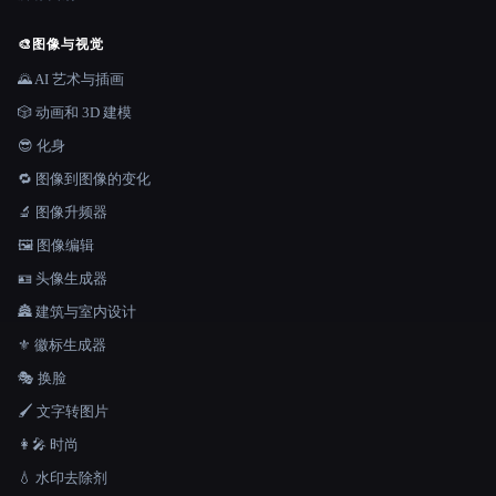
🎨
图像与视觉
🌄 AI 艺术与插画
🎲 动画和 3D 建模
😎 化身
🔁 图像到图像的变化
🔬 图像升频器
🖼️ 图像编辑
🪪 头像生成器
🏯 建筑与室内设计
⚜️ 徽标生成器
🎭 换脸
🖌️ 文字转图片
👩‍🎤 时尚
💧 水印去除剂