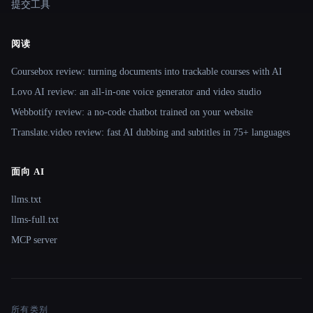
提交工具
阅读
Coursebox review: turning documents into trackable courses with AI
Lovo AI review: an all-in-one voice generator and video studio
Webbotify review: a no-code chatbot trained on your website
Translate.video review: fast AI dubbing and subtitles in 75+ languages
面向 AI
llms.txt
llms-full.txt
MCP server
所有类别