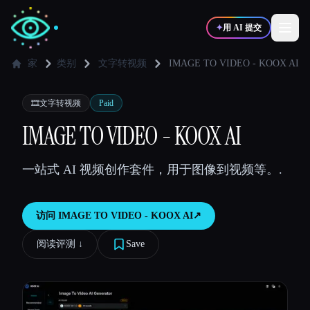
✦
用 AI 提交
家
类别
文字转视频
IMAGE TO VIDEO - KOOX AI
✍️
🎨
写作者
设计师
🎞️
文字转视频
Paid
IMAGE TO VIDEO - KOOX AI
💻
📈
开发者
营销
一站式 AI 视频创作套件，用于图像到视频等。.
🎓
🎬
学生
创作者
访问
IMAGE TO VIDEO - KOOX AI
↗︎
阅读评测 ↓︎
Save
博客
比较工具