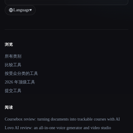
Language
▾
浏览
Site navigation
所有类别
比较工具
按受众分类的工具
2026 年顶级工具
提交工具
阅读
Coursebox review: turning documents into trackable courses with AI
Lovo AI review: an all-in-one voice generator and video studio