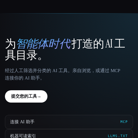
为
智能体时代
打造的 AI 工
That AI Collection
具目录。
经过人工筛选并分类的 AI 工具。亲自浏览，或通过 MCP
连接你的 AI 助手。
提交您的工具
→
连接 AI 助手
MCP
机器可读索引
LLMS.TXT