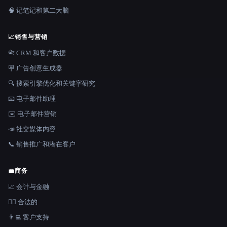
🧠 记笔记和第二大脑
📈
销售与营销
📇 CRM 和客户数据
🪧 广告创意生成器
🔍 搜索引擎优化和关键字研究
📧 电子邮件助理
✉️ 电子邮件营销
📣 社交媒体内容
📞 销售推广和潜在客户
💼
商务
📈 会计与金融
👩‍⚖️ 合法的
👨‍💻 客户支持