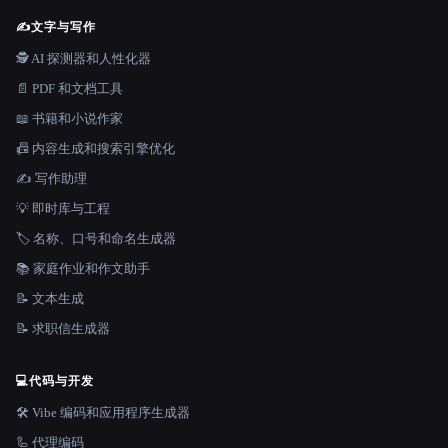
✍️
文字与写作
🕵️ AI 探测器和人性化器
📄 PDF 和文档工具
📖 书籍和小说作家
📠 内容生成和搜索引擎优化
✍️ 写作助理
💡 即时库与工程
🏷️ 名称、口号和命名生成器
📚 家庭作业和作文助手
📝 文本生成
📝 求职信生成器
💻
代码与开发
🛠️ Vibe 编码和应用程序生成器
🦾 代理编码