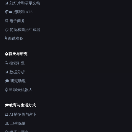
📊 幻灯片和演示文稿
🧑‍💼 招聘和 ATS
🛒 电子商务
📋 简历和简历生成器
🎙️ 面试准备
🤖
聊天与研究
🔍 搜索引擎
📊 数据分析
🎓 研究助理
🤖💬 聊天机器人
🎓
教育与生活方式
🔮 AI 塔罗牌与占卜
👩‍⚕️ 卫生保健