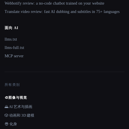
Webbotify review: a no-code chatbot trained on your website
Translate.video review: fast AI dubbing and subtitles in 75+ languages
面向 AI
llms.txt
llms-full.txt
MCP server
所有类别
🎨
图像与视觉
🌄 AI 艺术与插画
🎲 动画和 3D 建模
😎 化身