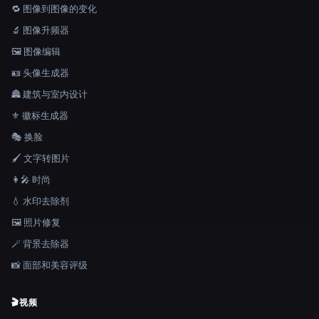
🔁 图像到图像的变化
🔬 图像升频器
🖼️ 图像编辑
🪪 头像生成器
🏯 建筑与室内设计
⚜️ 徽标生成器
🎭 换脸
🖌️ 文字转图片
👩‍🎤 时尚
💧 水印去除剂
🖼️ 照片修复
🪄 背景去除器
📸 面部和美容评级
🎬
视频