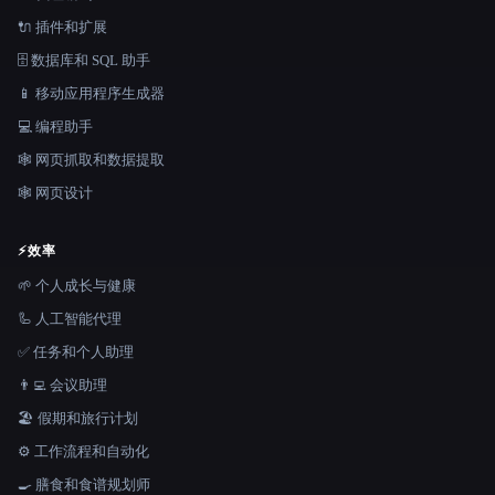
🔌 插件和扩展
🗄️ 数据库和 SQL 助手
📱 移动应用程序生成器
💻 编程助手
🕸️ 网页抓取和数据提取
🕸 网页设计
⚡
效率
🌱 个人成长与健康
🦾 人工智能代理
✅ 任务和个人助理
👨‍💻 会议助理
🏖 假期和旅行计划
⚙️ 工作流程和自动化
🍳 膳食和食谱规划师