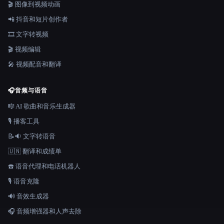
🎬 图像到视频动画
📲 抖音和短片创作者
🎞️ 文字转视频
🎬 视频编辑
🎤 视频配音和翻译
🎧
音频与语音
🎼 AI 歌曲和音乐生成器
🎙️ 播客工具
📝🔉 文字转语音
🇺🇳 翻译和成绩单
☎️ 语音代理和电话机器人
🎙️ 语音克隆
🔊 音效生成器
🎧 音频增强器和人声去除