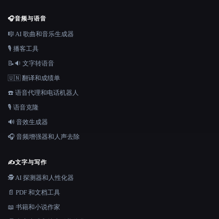
🎧
音频与语音
🎼 AI 歌曲和音乐生成器
🎙️ 播客工具
📝🔉 文字转语音
🇺🇳 翻译和成绩单
☎️ 语音代理和电话机器人
🎙️ 语音克隆
🔊 音效生成器
🎧 音频增强器和人声去除
✍️
文字与写作
🕵️ AI 探测器和人性化器
📄 PDF 和文档工具
📖 书籍和小说作家