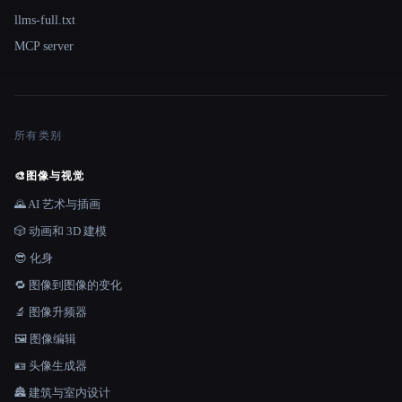
llms-full.txt
MCP server
所有类别
🎨
图像与视觉
🌄 AI 艺术与插画
🎲 动画和 3D 建模
😎 化身
🔁 图像到图像的变化
🔬 图像升频器
🖼️ 图像编辑
🪪 头像生成器
🏯 建筑与室内设计