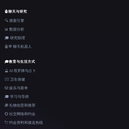
🤖
聊天与研究
🔍 搜索引擎
📊 数据分析
🎓 研究助理
🤖💬 聊天机器人
🎓
教育与生活方式
🔮 AI 塔罗牌与占卜
👩‍⚕️ 卫生保健
🎲 娱乐与新奇
🎓 学习与导师
🎁 礼物创意和推荐
💞 社交网络和约会
💘 约会资料和接送热线