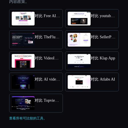
内容政策。
对比 Free AI kissing video generator
对比 youtube video downloader
对比 TheFluxTrain
对比 SellerPic AI
对比 VideoIdeas AI
对比 Klap App
对比 AI video editor
对比 Atlabs AI
对比 Topview AI URL to Video
查看所有可比较的工具。