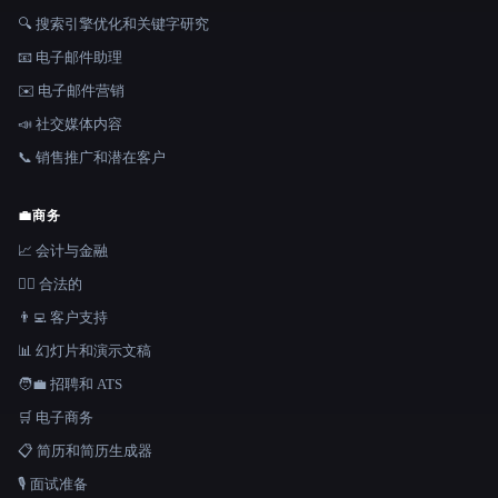
🔍 搜索引擎优化和关键字研究
📧 电子邮件助理
✉️ 电子邮件营销
📣 社交媒体内容
📞 销售推广和潜在客户
💼
商务
📈 会计与金融
👩‍⚖️ 合法的
👨‍💻 客户支持
📊 幻灯片和演示文稿
🧑‍💼 招聘和 ATS
🛒 电子商务
📋 简历和简历生成器
🎙️ 面试准备