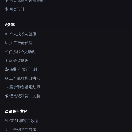
🕸️ 网页抓取和数据提取
🕸 网页设计
⚡
效率
🌱 个人成长与健康
🦾 人工智能代理
✅ 任务和个人助理
👨‍💻 会议助理
🏖 假期和旅行计划
⚙️ 工作流程和自动化
🍳 膳食和食谱规划师
🧠 记笔记和第二大脑
📈
销售与营销
📇 CRM 和客户数据
🪧 广告创意生成器