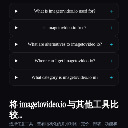
+
What is imagetovideo.io used for?
+
Is imagetovideo.io free?
+
What are alternatives to imagetovideo.io?
+
Where can I get imagetovideo.io?
+
What category is imagetovideo.io in?
将 imagetovideo.io 与其他工具比
较…
选择任意工具，查看结构化的并排对比：定价、部署、功能和