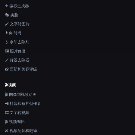
⚜️ 徽标生成器
🎭 换脸
🖌️ 文字转图片
👩‍🎤 时尚
💧 水印去除剂
🖼️ 照片修复
🪄 背景去除器
📸 面部和美容评级
🎬
视频
🎬 图像到视频动画
📲 抖音和短片创作者
🎞️ 文字转视频
🎬 视频编辑
🎤 视频配音和翻译