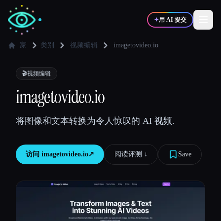
✦
用 AI 提交
家
类别
视频编辑
imagetovideo.io
✍️
🎨
写作者
设计师
🎬
视频编辑
imagetovideo.io
💻
📈
开发者
营销
将图像和文本转换为令人惊叹的 AI 视频.
🎓
🎬
学生
创作者
访问
imagetovideo.io
↗︎
阅读评测 ↓︎
Save
博客
比较工具