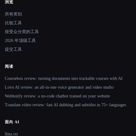
浏览
Site navigation
所有类别
比较工具
按受众分类的工具
2026 年顶级工具
提交工具
阅读
Coursebox review: turning documents into trackable courses with AI
Lovo AI review: an all-in-one voice generator and video studio
Webbotify review: a no-code chatbot trained on your website
Translate.video review: fast AI dubbing and subtitles in 75+ languages
面向 AI
llms.txt