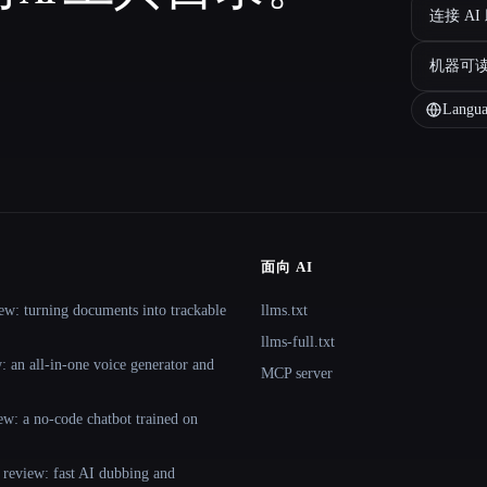
连接 AI
机器可
Langua
面向 AI
ew: turning documents into trackable
llms.txt
llms-full.txt
 an all-in-one voice generator and
MCP server
ew: a no-code chatbot trained on
 review: fast AI dubbing and