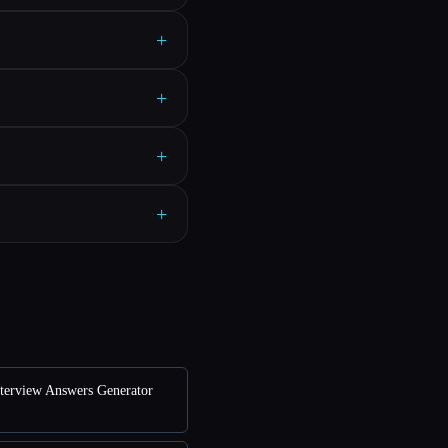
+
+
+
+
erview Answers Generator