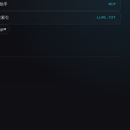
 助手
MCP
读索引
LLMS.TXT
ge
▾