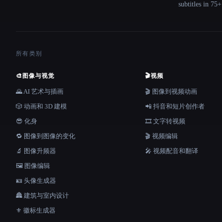
subtitles in 75
所有类别
🎨
图像与视觉
🎬
视频
🌄 AI 艺术与插画
🎬 图像到视频动画
🎲 动画和 3D 建模
📲 抖音和短片创作者
😎 化身
🎞️ 文字转视频
🔁 图像到图像的变化
🎬 视频编辑
🔬 图像升频器
🎤 视频配音和翻译
🖼️ 图像编辑
🪪 头像生成器
🏯 建筑与室内设计
⚜️ 徽标生成器