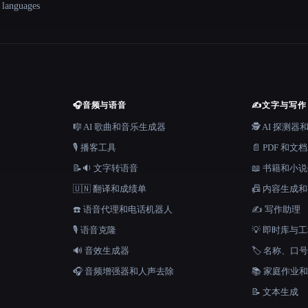
+ languages
🎧
音频与语音
✍️
文字与写作
🎼 AI 歌曲和音乐生成器
🕵️ AI 探测
🎙️ 播客工具
📄 PDF 和文
📝🔉 文字转语音
📖 书籍和小
🇺🇳 翻译和成绩单
📠 内容生成
☎️ 语音代理和电话机器人
✍️ 写作助理
🎙️ 语音克隆
💡 即时库与
🔊 音效生成器
🏷️ 名称、
🎧 音频增强器和人声去除
📚 家庭作业
📝 文本生成