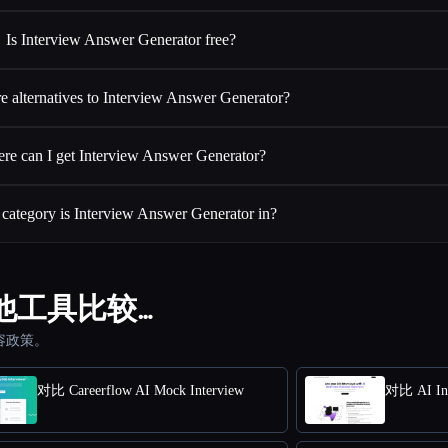
Is Interview Answer Generator free?
e alternatives to Interview Answer Generator?
re can I get Interview Answer Generator?
category is Interview Answer Generator in?
or 与其他工具比较…
容政策。
对比 Careerflow AI Mock Interview
对比 AI Int