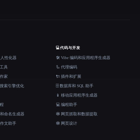
💻
代码与开发
器和人性化器
🛠️ Vibe 编码和应用程序生成器
档工具
🦾 代理编码
说作家
🔌 插件和扩展
和搜索引擎优化
🗄️ 数据库和 SQL 助手
📱 移动应用程序生成器
工程
💻 编程助手
口号和命名生成器
🕸️ 网页抓取和数据提取
和作文助手
🕸 网页设计