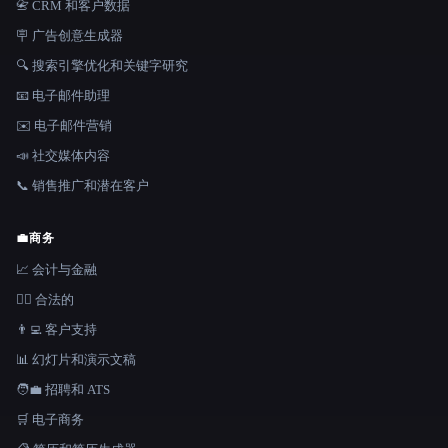
📇 CRM 和客户数据
🪧 广告创意生成器
🔍 搜索引擎优化和关键字研究
📧 电子邮件助理
✉️ 电子邮件营销
📣 社交媒体内容
📞 销售推广和潜在客户
💼
商务
📈 会计与金融
👩‍⚖️ 合法的
👨‍💻 客户支持
📊 幻灯片和演示文稿
🧑‍💼 招聘和 ATS
🛒 电子商务