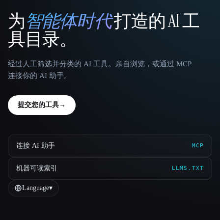
为
智能体时代
打造的 AI 工
That AI Collection
具目录。
经过人工筛选并分类的 AI 工具。亲自浏览，或通过 MCP
连接你的 AI 助手。
提交您的工具
→
连接 AI 助手
MCP
机器可读索引
LLMS.TXT
Language
▾