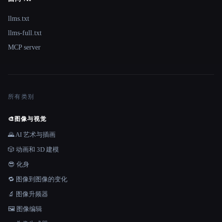
llms.txt
llms-full.txt
MCP server
所有类别
🎨
图像与视觉
🌄 AI 艺术与插画
🎲 动画和 3D 建模
😎 化身
🔁 图像到图像的变化
🔬 图像升频器
🖼️ 图像编辑