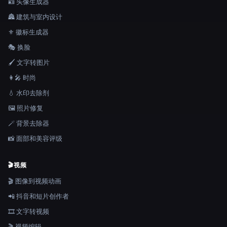
🪪 头像生成器
🏯 建筑与室内设计
⚜️ 徽标生成器
🎭 换脸
🖌️ 文字转图片
👩‍🎤 时尚
💧 水印去除剂
🖼️ 照片修复
🪄 背景去除器
📸 面部和美容评级
🎬
视频
🎬 图像到视频动画
📲 抖音和短片创作者
🎞️ 文字转视频
🎬 视频编辑