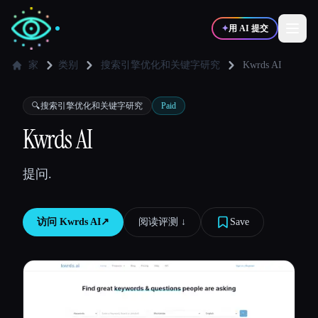
✦
用 AI 提交
家
类别
搜索引擎优化和关键字研究
Kwrds AI
✍️
🎨
写作者
设计师
🔍
搜索引擎优化和关键字研究
Paid
Kwrds AI
💻
📈
开发者
营销
提问.
🎓
🎬
学生
创作者
访问
Kwrds AI
↗︎
阅读评测 ↓︎
Save
博客
比较工具