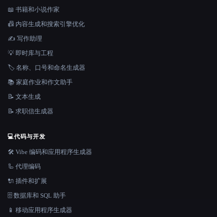
📖 书籍和小说作家
📠 内容生成和搜索引擎优化
✍️ 写作助理
💡 即时库与工程
🏷️ 名称、口号和命名生成器
📚 家庭作业和作文助手
📝 文本生成
📝 求职信生成器
💻
代码与开发
🛠️ Vibe 编码和应用程序生成器
🦾 代理编码
🔌 插件和扩展
🗄️ 数据库和 SQL 助手
📱 移动应用程序生成器