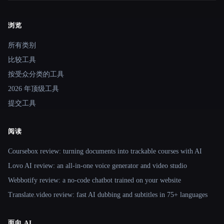
浏览
Site navigation
所有类别
比较工具
按受众分类的工具
2026 年顶级工具
提交工具
阅读
Coursebox review: turning documents into trackable courses with AI
Lovo AI review: an all-in-one voice generator and video studio
Webbotify review: a no-code chatbot trained on your website
Translate.video review: fast AI dubbing and subtitles in 75+ languages
面向 AI