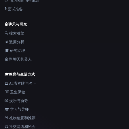
📋 简历和简历生成器
🎙️ 面试准备
🤖
聊天与研究
🔍 搜索引擎
📊 数据分析
🎓 研究助理
🤖💬 聊天机器人
🎓
教育与生活方式
🔮 AI 塔罗牌与占卜
👩‍⚕️ 卫生保健
🎲 娱乐与新奇
🎓 学习与导师
🎁 礼物创意和推荐
💞 社交网络和约会