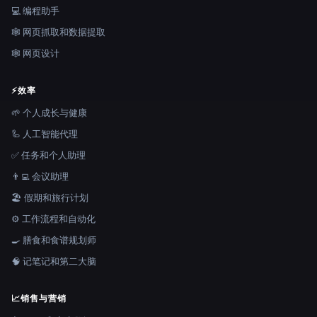
💻 编程助手
🕸️ 网页抓取和数据提取
🕸 网页设计
⚡
效率
🌱 个人成长与健康
🦾 人工智能代理
✅ 任务和个人助理
👨‍💻 会议助理
🏖 假期和旅行计划
⚙️ 工作流程和自动化
🍳 膳食和食谱规划师
🧠 记笔记和第二大脑
📈
销售与营销