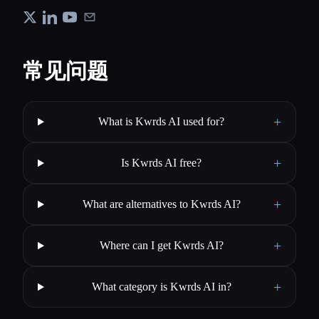
常见问题
+
What is Kwrds AI used for?
+
Is Kwrds AI free?
+
What are alternatives to Kwrds AI?
+
Where can I get Kwrds AI?
+
What category is Kwrds AI in?