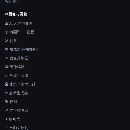
所有类别
🎨
图像与视觉
🌄 AI 艺术与插画
🎲 动画和 3D 建模
😎 化身
🔁 图像到图像的变化
🔬 图像升频器
🖼️ 图像编辑
🪪 头像生成器
🏯 建筑与室内设计
⚜️ 徽标生成器
🎭 换脸
🖌️ 文字转图片
👩‍🎤 时尚
💧 水印去除剂