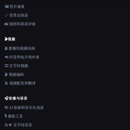
🖼️ 照片修复
🪄 背景去除器
📸 面部和美容评级
🎬
视频
🎬 图像到视频动画
📲 抖音和短片创作者
🎞️ 文字转视频
🎬 视频编辑
🎤 视频配音和翻译
🎧
音频与语音
🎼 AI 歌曲和音乐生成器
🎙️ 播客工具
📝🔉 文字转语音