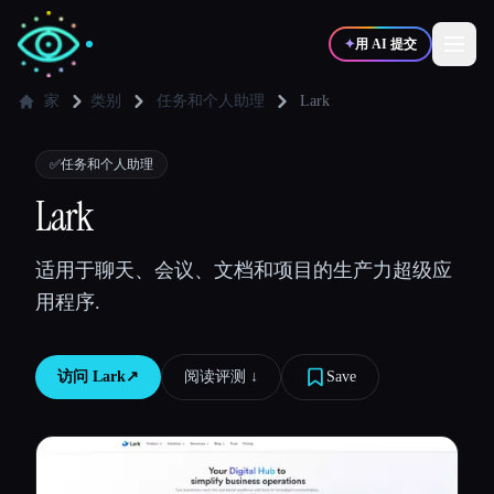
✦
用 AI 提交
家
类别
任务和个人助理
Lark
✍️
🎨
写作者
设计师
✅
任务和个人助理
Lark
💻
📈
开发者
营销
适用于聊天、会议、文档和项目的生产力超级应
用程序.
🎓
🎬
学生
创作者
访问
Lark
↗︎
阅读评测 ↓︎
Save
博客
比较工具