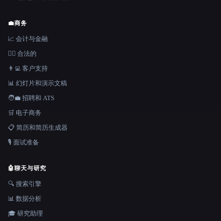
💼
商务
📈 会计与金融
👩‍⚖️ 合法的
👨‍💻 客户支持
📊 幻灯片和演示文稿
🧑‍💼 招聘和 ATS
🛒 电子商务
📋 简历和简历生成器
🎙️ 面试准备
🤖
聊天与研究
🔍 搜索引擎
📊 数据分析
🎓 研究助理