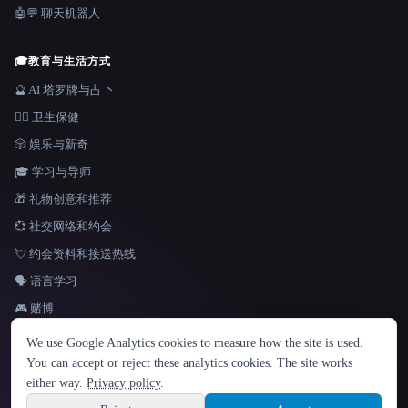
🤖💬 聊天机器人
🎓
教育与生活方式
🔮 AI 塔罗牌与占卜
👩‍⚕️ 卫生保健
🎲 娱乐与新奇
🎓 学习与导师
🎁 礼物创意和推荐
💞 社交网络和约会
💘 约会资料和接送热线
🗣️ 语言学习
🎮 赌博
语言
We use Google Analytics cookies to measure how the site is used.
English
español
Français
Русский
简体中文
You can accept or reject these analytics cookies. The site works
Hindi
either way.
Privacy policy
.
© 2026 That AI Collection. 保留所有权利。
·
服务条款
·
隐私政策
·
·
Site information
Built with Metatron ★