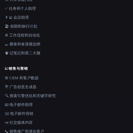
✅ 任务和个人助理
👨‍💻 会议助理
🏖 假期和旅行计划
⚙️ 工作流程和自动化
🍳 膳食和食谱规划师
🧠 记笔记和第二大脑
📈
销售与营销
📇 CRM 和客户数据
🪧 广告创意生成器
🔍 搜索引擎优化和关键字研究
📧 电子邮件助理
✉️ 电子邮件营销
📣 社交媒体内容
📞 销售推广和潜在客户