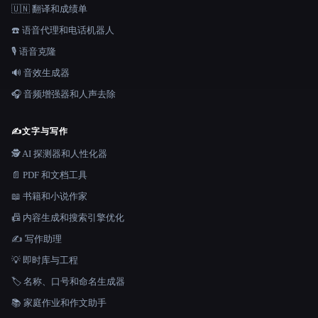
🇺🇳 翻译和成绩单
☎️ 语音代理和电话机器人
🎙️ 语音克隆
🔊 音效生成器
🎧 音频增强器和人声去除
✍️
文字与写作
🕵️ AI 探测器和人性化器
📄 PDF 和文档工具
📖 书籍和小说作家
📠 内容生成和搜索引擎优化
✍️ 写作助理
💡 即时库与工程
🏷️ 名称、口号和命名生成器
📚 家庭作业和作文助手