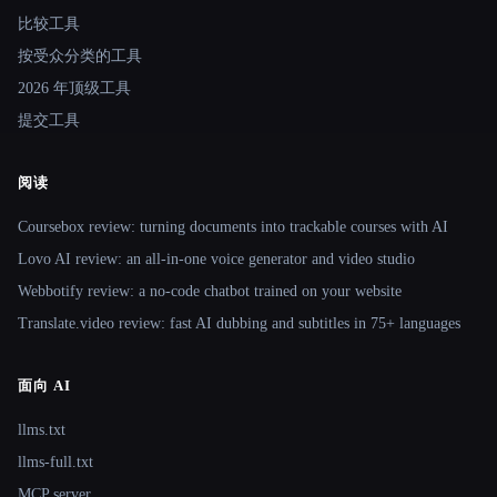
比较工具
按受众分类的工具
2026 年顶级工具
提交工具
阅读
Coursebox review: turning documents into trackable courses with AI
Lovo AI review: an all-in-one voice generator and video studio
Webbotify review: a no-code chatbot trained on your website
Translate.video review: fast AI dubbing and subtitles in 75+ languages
面向 AI
llms.txt
llms-full.txt
MCP server