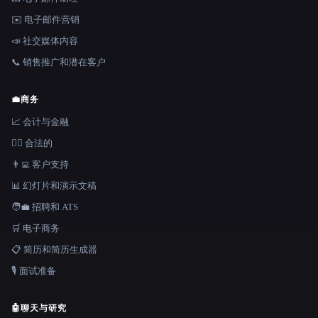
✉️ 电子邮件营销
📣 社交媒体内容
📞 销售推广和潜在客户
💼
商务
📈 会计与金融
👩‍⚖️ 合法的
👨‍💻 客户支持
📊 幻灯片和演示文稿
🧑‍💼 招聘和 ATS
🛒 电子商务
📋 简历和简历生成器
🎙️ 面试准备
🤖
聊天与研究