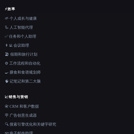
⚡
效率
🌱 个人成长与健康
🦾 人工智能代理
✅ 任务和个人助理
👨‍💻 会议助理
🏖 假期和旅行计划
⚙️ 工作流程和自动化
🍳 膳食和食谱规划师
🧠 记笔记和第二大脑
📈
销售与营销
📇 CRM 和客户数据
🪧 广告创意生成器
🔍 搜索引擎优化和关键字研究
📧 电子邮件助理