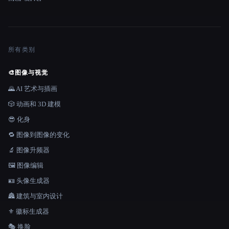
所有类别
🎨
图像与视觉
🌄 AI 艺术与插画
🎲 动画和 3D 建模
😎 化身
🔁 图像到图像的变化
🔬 图像升频器
🖼️ 图像编辑
🪪 头像生成器
🏯 建筑与室内设计
⚜️ 徽标生成器
🎭 换脸