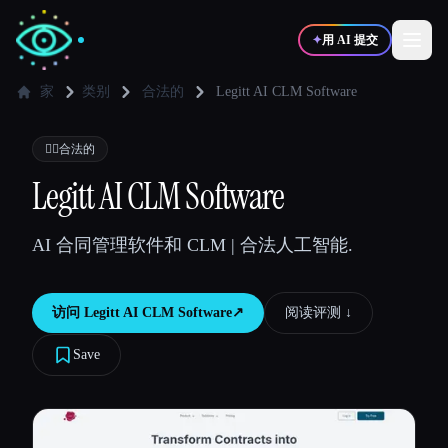
✦
用 AI 提交
家
类别
合法的
Legitt AI CLM Software
✍️
🎨
写作者
设计师
👩‍⚖️
合法的
Legitt AI CLM Software
💻
📈
开发者
营销
AI 合同管理软件和 CLM | 合法人工智能.
🎓
🎬
学生
创作者
访问
Legitt AI CLM Software
↗︎
阅读评测 ↓︎
Save
博客
比较工具