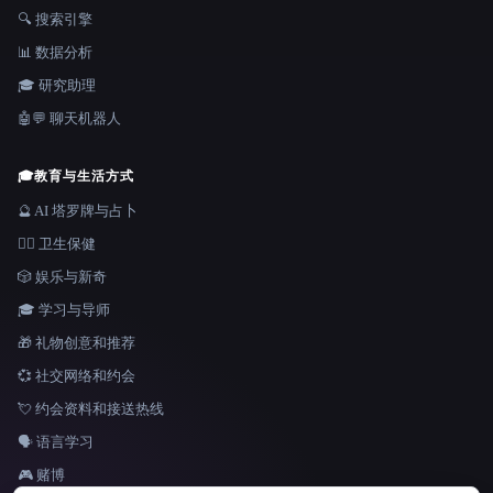
🔍 搜索引擎
📊 数据分析
🎓 研究助理
🤖💬 聊天机器人
🎓
教育与生活方式
🔮 AI 塔罗牌与占卜
👩‍⚕️ 卫生保健
🎲 娱乐与新奇
🎓 学习与导师
🎁 礼物创意和推荐
💞 社交网络和约会
💘 约会资料和接送热线
🗣️ 语言学习
🎮 赌博
语言