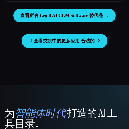
查看所有 Legitt AI CLM Software 替代品 →
👩‍⚖️
查看类别中的更多应用
合法的
为
智能体时代
打造的 AI 工
That AI Collection
具目录。