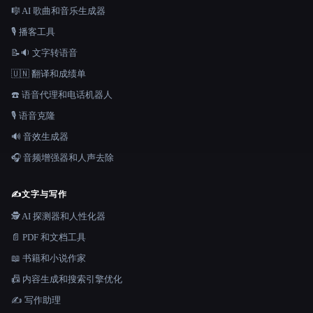
🎼 AI 歌曲和音乐生成器
🎙️ 播客工具
📝🔉 文字转语音
🇺🇳 翻译和成绩单
☎️ 语音代理和电话机器人
🎙️ 语音克隆
🔊 音效生成器
🎧 音频增强器和人声去除
✍️
文字与写作
🕵️ AI 探测器和人性化器
📄 PDF 和文档工具
📖 书籍和小说作家
📠 内容生成和搜索引擎优化
✍️ 写作助理