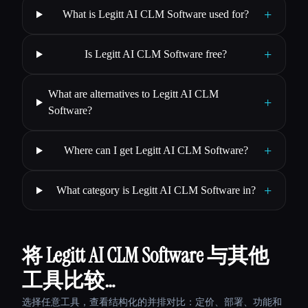
+
What is Legitt AI CLM Software used for?
+
Is Legitt AI CLM Software free?
What are alternatives to Legitt AI CLM
+
Software?
+
Where can I get Legitt AI CLM Software?
+
What category is Legitt AI CLM Software in?
将 Legitt AI CLM Software 与其他
工具比较…
选择任意工具，查看结构化的并排对比：定价、部署、功能和