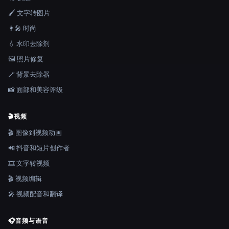
🖌️ 文字转图片
👩‍🎤 时尚
💧 水印去除剂
🖼️ 照片修复
🪄 背景去除器
📸 面部和美容评级
🎬
视频
🎬 图像到视频动画
📲 抖音和短片创作者
🎞️ 文字转视频
🎬 视频编辑
🎤 视频配音和翻译
🎧
音频与语音